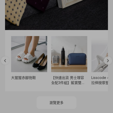
真皮
大猩猩赤腳拖鞋
【快速出貨 男士理容
Lisscode 
🎩
全配3件組】藍寶雙頭
拉伸按摩墊
刮鬍刀＋充電式鼻毛修
剪器＋質感皮革收納包
｜儀容整理一次到位
瀏覽更多