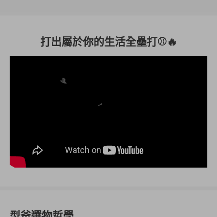
打出屬於你的生活全壘打⚾️🔥
🎩
型爸選物哲學