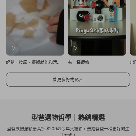
輕點、按摩、擦掉就能和污漬說掰掰
有一種療癒
看更多好物影片
型爸選物哲學｜熱銷精選
型爸獻禮滿額最高折 $200🎁今年父親節，送給爸爸一種更好的生
活方式！