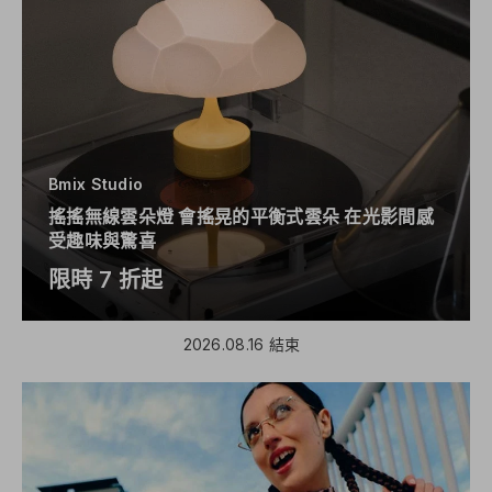
Bmix Studio
搖搖無線雲朵燈 會搖晃的平衡式雲朵 在光影間感
受趣味與驚喜
限時 7 折起
2026.08.16 結束