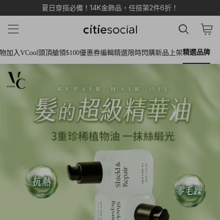
citiesocial - 找好東西 過
惜福品專區！任選2件，低價者免費！
好生活
精選品牌
物
加入VCool頭頂艙領$100優惠券
編輯精選
限時閃購
新品上架