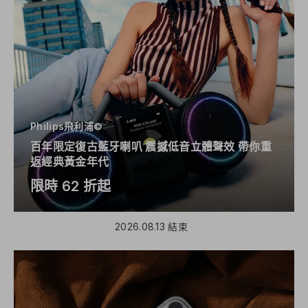
Philips飛利浦©
🎩
百年限定復古藍牙喇叭 震撼低音立體聲效 帶你重
返經典黃金年代
限時 62 折起
2026.08.13 結束