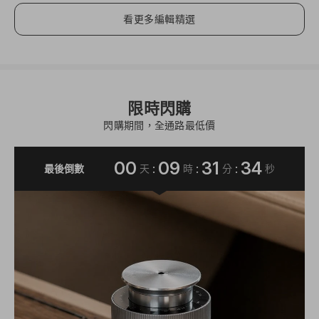
看更多編輯精選
限時閃購
閃購期間，全通路最低價
00
09
31
30
:
:
:
最後倒數
天
時
分
秒