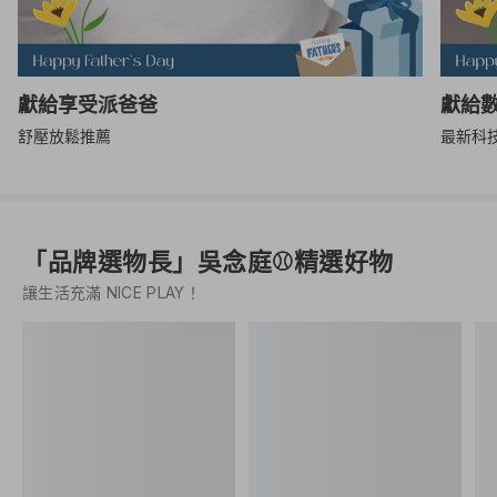
獻給享受派爸爸
獻給
舒壓放鬆推薦
最新科
「品牌選物長」吳念庭⚾️精選好物
讓生活充滿 NICE PLAY！