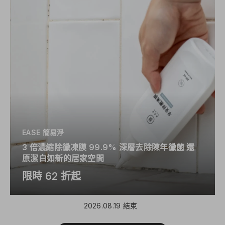
EASE 簡易淨
3 倍濃縮除黴凍膜 99.9% 深層去除陳年黴菌 還
原潔白如新的居家空間
限時 62 折起
2026.08.19 結束