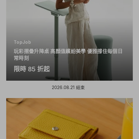
TopJob
玩彩摺疊升降桌 高顏值繽紛美學 優雅撐住每個日
常時刻
限時 85 折起
2026.08.21 結束