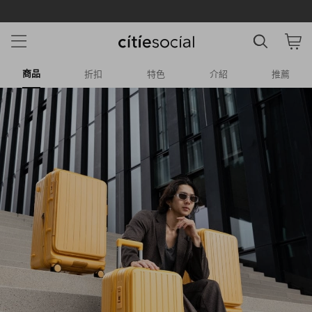
APP月月領95折無上限！
商品
折扣
特色
介紹
推薦