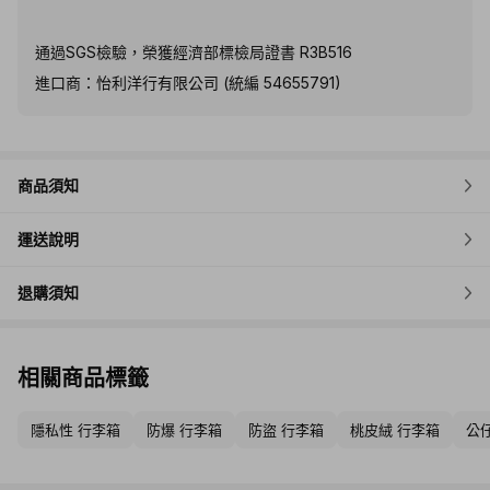
通過SGS檢驗，榮獲經濟部標檢局證書 R3B516
進口商：怡利洋行有限公司 (統編 54655791)
商品須知
運送說明
退購須知
相關商品標籤
隱私性 行李箱
防爆 行李箱
防盜 行李箱
桃皮絨 行李箱
公