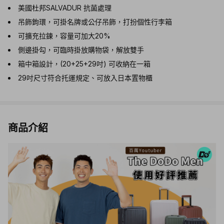
美國杜邦SALVADUR 抗菌處理
吊飾鉤環，可掛名牌或公仔吊飾，打扮個性行李箱
可擴充拉鍊，容量可加大20%
側邊掛勾，可臨時掛放購物袋，解放雙手
箱中箱設計，(20+25+29吋) 可收納在一箱
29吋尺寸符合托運規定、可放入日本置物櫃
商品介紹