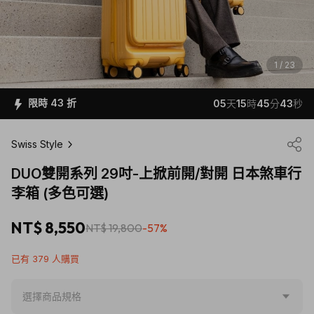
1 / 23
限時 43 折
05
天
15
時
45
分
40
秒
Swiss Style
DUO雙開系列 29吋-上掀前開/對開 日本煞車行
李箱 (多色可選)
NT$ 8,550
NT$ 19,800
-57%
已有 379 人購買
選擇商品規格