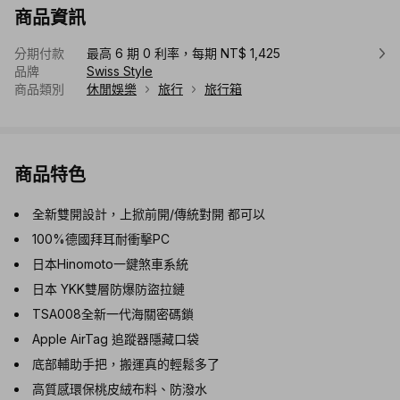
商品資訊
分期付款
最高 6 期 0 利率，每期 NT$ 1,425
品牌
Swiss Style
商品類別
休閒娛樂
旅行
旅行箱
商品特色
全新雙開設計，上掀前開/傳統對開 都可以
100%德國拜耳耐衝擊PC
日本Hinomoto一鍵煞車系統
日本 YKK雙層防爆防盜拉鏈
TSA008全新一代海關密碼鎖
Apple AirTag 追蹤器隱藏口袋
底部輔助手把，搬運真的輕鬆多了
高質感環保桃皮絨布料、防潑水