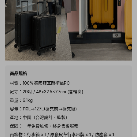
商品規格
材質：100%德國拜耳耐衝擊PC
尺寸：29吋 / 48x32.5x77cm (含輪高)
重量：6.1kg
容量：110L→127L(擴充前→擴充後)
產地：中國（台灣設計、監製）
保固：一年免費維修、終身售後服務
內容物：行李箱 x 1 / 原廠皮革行李吊牌 x 1 / 防塵套 x 1