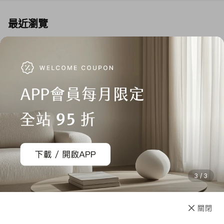
最近瀏覽
Swiss Style
DUO雙開系列 29吋-上掀前開/
對開 日本煞車行李箱 (多色可選)
NT$ 8,550
NT$ 19,800
3 / 3
加入購物車
直接購買
關閉
先放收藏
其他人也一起買