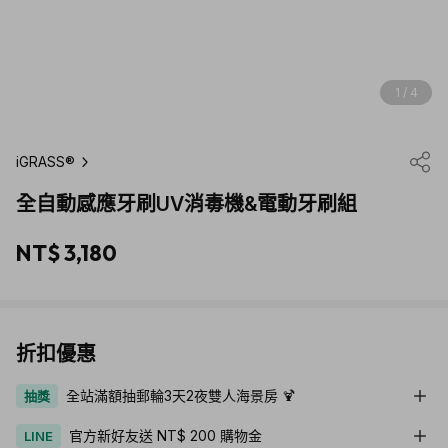
1 / 4
iGRASS®
全自動感應牙刷UV消毒機&電動牙刷組
NT$ 3,180
折扣優惠
全站滿額抽郵輪3天2夜雙人海景房 🍹
抽獎
官方新好友送 NT$ 200 購物金
LINE