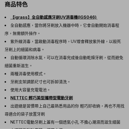
商品特色
【igrass】全自動感應牙刷UV消毒機(IGS046)
全自動感應，當你將牙刷放入機器中時，它會自動開始消毒程
序，無需額外操作。
紫外線消毒，當啟動消毒程序時，UV燈會釋放紫外線，以殺死
牙刷上的細菌和病毒。
自動循環消除水氣，可以在消毒完成後自動乾燥牙刷，從而避免
細菌重新滋生。
兩種消毒使用模式。
牙刷支架調節尺寸也可拆卸清洗。
使用大容量充電電池。
NETTEC 輕巧美型攜帶型電動牙刷
出遊總是習慣帶上自己最熟悉用品的你 輕巧好收納，再也不用找
尋適合的袋子放置牙刷
NETTEC電動牙刷上蓋有一個透氣小孔 不擔心潮濕而滋生細菌