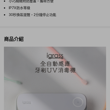
小巧精緻附防塵蓋，攜帶方便
IP7X防水等級
30秒換區提醒，2分鐘停止功能
商品介紹