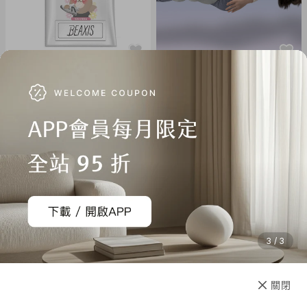
BEAXIS
良彩賢暮
消臭貼片(10入)
Futon 好眠護膝枕 (日本製) - 雙
膝組
NT$ 590
NT$ 690
NT$ 3,780
NT$ 3,980
3 / 3
已售完
關閉
先放收藏
Beckmann
SOTHING向物