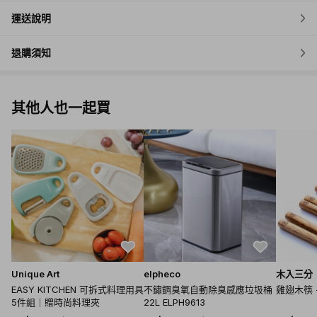
運送說明
退購須知
其他人也一起買
Unique Art
elpheco
木入三分
EASY KITCHEN 可拆式料理用具
不鏽鋼臭氧自動除臭感應垃圾桶
雞翅木筷 -
5件組｜贈時尚料理夾
22L ELPH9613