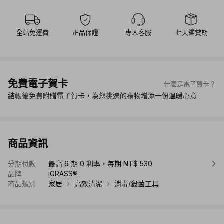
全站免運費
正品保證
專人客服
七天鑑賞期
免費電子賀卡
什麼是電子賀卡？
結帳後免費附贈電子賀卡，為您挑選的禮物增添一份溫暖心意
商品資訊
分期付款
最高 6 期 0 利率，每期 NT$ 530
品牌
iGRASS®
商品類別
家居
高效清潔
消毒/殺菌工具