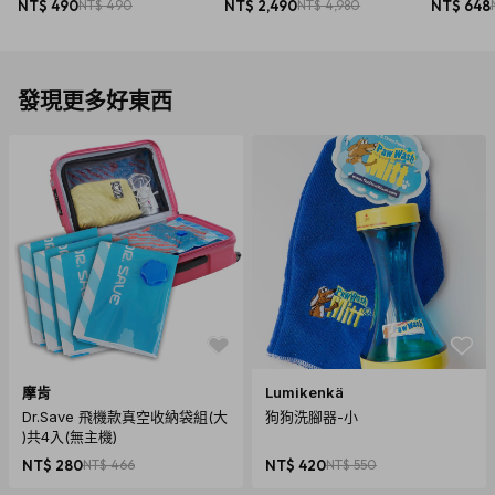
NT$ 490
NT$ 490
NT$ 2,490
NT$ 4,980
NT$ 648
發現更多好東西
摩肯
Lumikenkä
Dr.Save 飛機款真空收納袋組(大
狗狗洗腳器-小
)共4入(無主機)
NT$ 280
NT$ 466
NT$ 420
NT$ 550