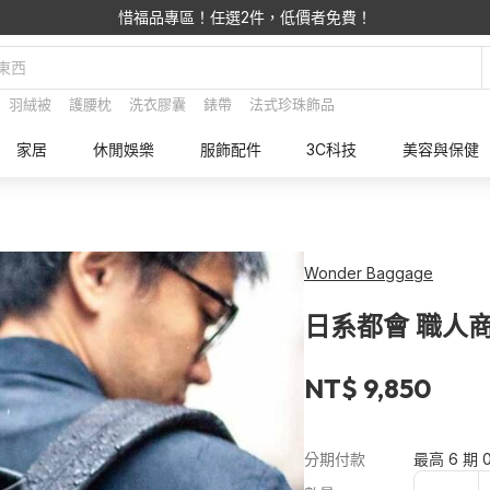
惜福品專區！任選2件，低價者免費！
羽絨被
護腰枕
洗衣膠囊
錶帶
法式珍珠飾品
家居
休閒娛樂
服飾配件
3C科技
美容與保健
Wonder Baggage
日系都會 職人
NT$ 9,850
分期付款
最高 6 期 