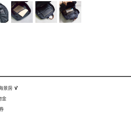
景房 🍹
物金
券