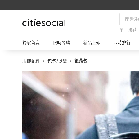
傘
拖鞋
獨家首賣
限時閃購
新品上架
即時排行
服飾配件
包包/提袋
後背包