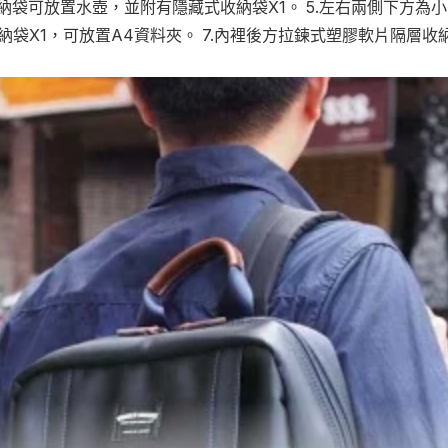
袋可放置水壺，並附有隱藏式收納袋X1。 5.左右兩側下方為
納袋X1，可放置A4資料夾。 7.內裡後方拉鍊式塑膠軟片隔層收納