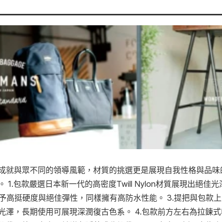
成就與眾不同的領導風範，材質的挑選更是展現自我性格與品味
1.包款嚴選日本新一代的高密度Twill Nylon材質展現出絕
，賦予高挺硬度與絕佳彈性，同樣擁有高防水性能。 3.提把與包款
澤，長期使用可展現深潤復古色系。 4.包款前方左右為拉鍊式