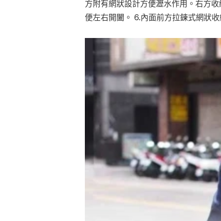
方附有網狀設計方便瀝水作用。右方收納
便左右開闔。 6.內面前方拉鍊式網狀收