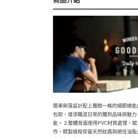
簡單俐落設計配上獨樹一格的細節總能
包款，增添職涯日常的獨到品味與魅力。 
能。 2.整體背面使用PVC材質處理
作，鞣製過程保留天然紋路與絕佳油脂光