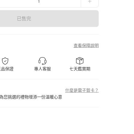
1
已售完
查看保障說明
正品保證
專人客服
七天鑑賞期
什麼是電子賀卡？
為您挑選的禮物增添一份溫暖心意