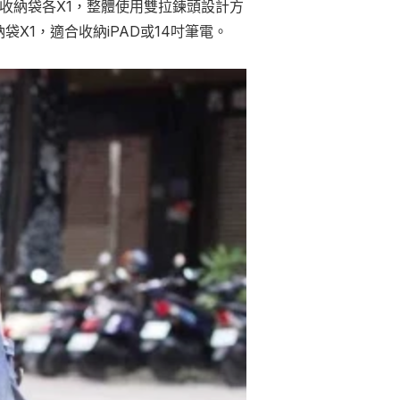
小收納袋各X1，整體使用雙拉鍊頭設計方
袋X1，適合收納iPAD或14吋筆電。