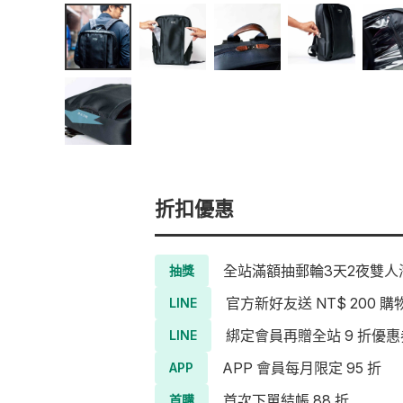
折扣優惠
全站滿額抽郵輪3天2夜雙人海
抽獎
官方新好友送 NT$ 200 購
LINE
綁定會員再贈全站 9 折優惠
LINE
APP 會員每月限定 95 折
APP
首次下單結帳 88 折
首購