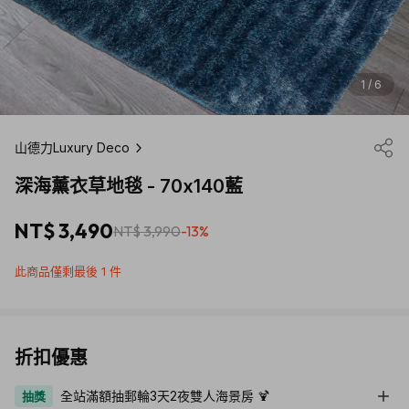
1 / 6
山德力Luxury Deco
深海薰衣草地毯 - 70x140藍
NT$ 3,490
NT$ 3,990
-13%
此商品僅剩最後 1 件
折扣優惠
全站滿額抽郵輪3天2夜雙人海景房 🍹
抽獎