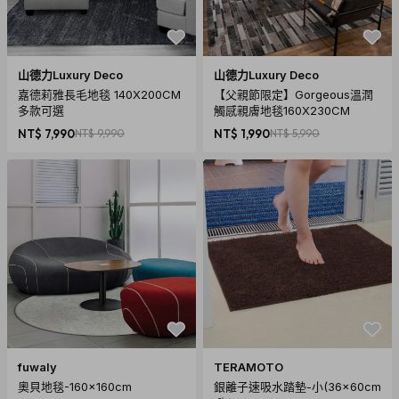
山德力Luxury Deco
山德力Luxury Deco
嘉德莉雅長毛地毯 140X200CM
【父親節限定】Gorgeous溫潤
多款可選
觸感親膚地毯160X230CM
NT$ 7,990
NT$ 9,990
NT$ 1,990
NT$ 5,990
fuwaly
TERAMOTO
奧貝地毯-160x160cm
銀離子速吸水踏墊-小(36x60cm