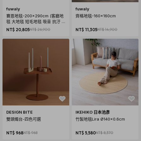
fuwaly
fuwaly
賽恩地毯-200x290cm (客廳地
齊格地毯-160x160cm
毯 大地毯 短毛地毯 吸音 抗汙
防潑水 現代風 抽象風)
NT$ 20,805
NT$ 26,900
NT$ 11,305
NT$ 14,900
DESIGN BITE
IKEHIKO 日本池彥
雙頭燭台-四色可選
竹製地毯Lira Ø140x0.6cm
NT$ 968
NT$ 968
NT$ 5,580
NT$ 8,370