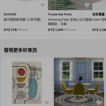
BOSIGN
Fixate Gel Pads
良彩賢暮
輕巧環保給皂罐 (三色可選)
Amazing Pads 反地心引力超強
Futon 
萬能貼 - 五組
NT$ 378
NT$ 420
NT$ 1,499
NT$ 2,495
NT$ 2,0
發現更多好東西