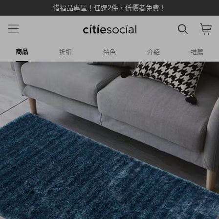
LINE 加入新好友享 $500 雙重購物金 💰
商品
折扣
特色
介紹
推薦