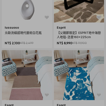
lussuoso
Esprit
北歐流線感現代藝術白花瓶
【父親節限定】ESPRIT地中海戀
人地毯-恣意160x225cm
NT$ 2,100
NT$ 2,499
NT$ 8,990
NT$ 19,900
Esprit
Esprit