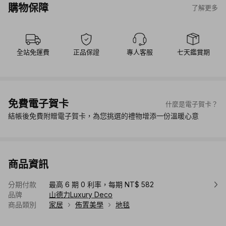
購物保障
了解更多
全站免運費
正品保證
專人客服
七天鑑賞期
免費電子賀卡
什麼是電子賀卡？
結帳後免費附贈電子賀卡，為您挑選的禮物增添一份溫暖心意
商品資訊
分期付款
最高 6 期 0 利率，每期 NT$ 582
品牌
山德力Luxury Deco
商品類別
家居
佈置美學
地毯