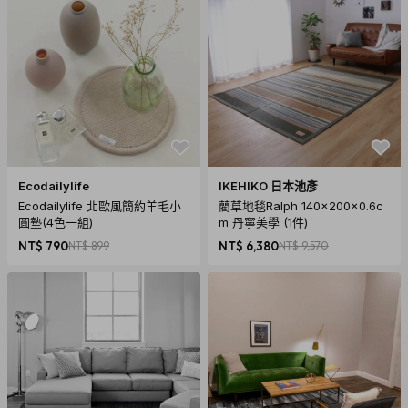
Ecodailylife
IKEHIKO 日本池彥
Ecodailylife 北歐風簡約羊毛小
藺草地毯Ralph 140x200x0.6c
圓墊(4色一組)
m 丹寧美學 (1件)
NT$ 790
NT$ 899
NT$ 6,380
NT$ 9,570