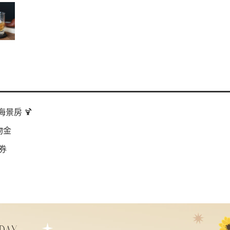
景房 🍹
物金
券