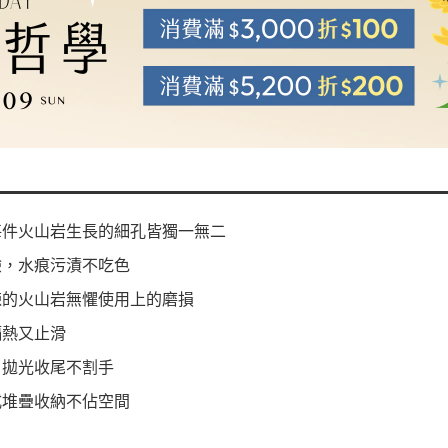
每件火山岩生長的細孔皆獨一無二
驗，水痕污漬不吃色
鍊的火山岩無懼使用上的磨損
隔熱又止滑
，拋光收尾不割手
式堆疊收納不佔空間