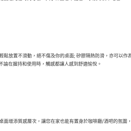
膠軟墊，輕鬆放置不滑動，絕不傷及你的桌面; 矽膠隔熱防滑，亦可以
不論在握持和使用時，觸感都讓人感到舒適愉悅。
r為您的桌面增添質感層次，讓您在家也能有置身於咖啡廳/酒吧的氛