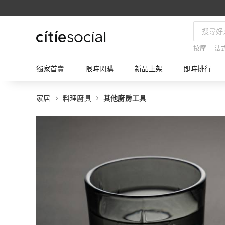
按摩
法
獨家首賣
限時閃購
新品上架
即時排行
家居
料理廚具
其他廚房工具