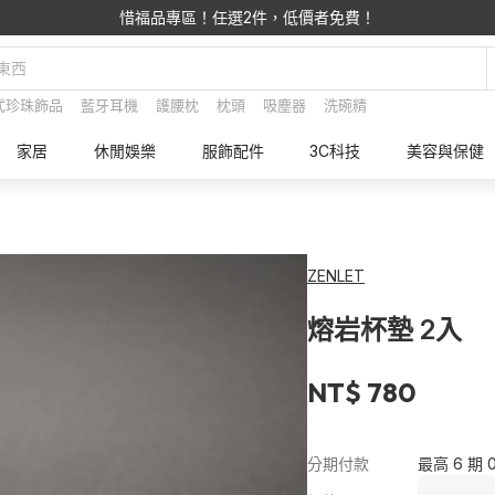
惜福品專區！任選2件，低價者免費！
式珍珠飾品
藍牙耳機
護腰枕
枕頭
吸塵器
洗碗精
家居
休閒娛樂
服飾配件
3C科技
美容與保健
ZENLET
熔岩杯墊 2入
NT$ 780
分期付款
最高 6 期 