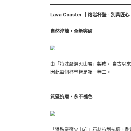
Lava Coaster ｜熔岩杯墊 - 別具
自然淬煉，全新突破
由「特殊嚴選火山岩」製成， 自古以
因此每個杯墊皆是獨一無二。
質堅抗磨，永不褪色
「特殊嚴選火山岩」石材抗刮抗磨，耐