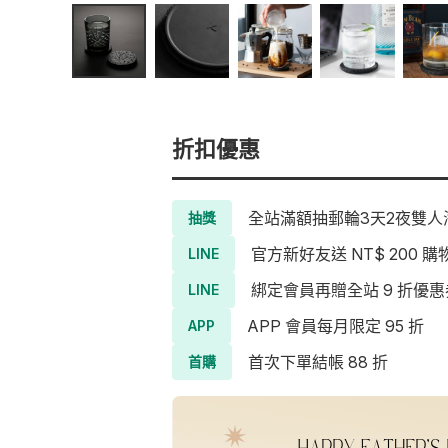
折扣優惠
全站滿額抽郵輪3天2夜雙人海
抽獎
官方新好友送 NT$ 200 購
LINE
綁定會員再贈全站 9 折優惠
LINE
APP 會員每月限定 95 折
APP
首次下單結帳 88 折
首購