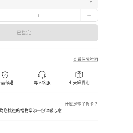
1
已售完
查看保障說明
正品保證
專人客服
七天鑑賞期
什麼是電子賀卡？
為您挑選的禮物增添一份溫暖心意