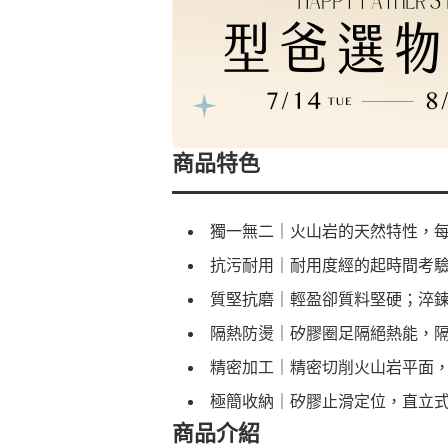
商品特色
獨一無二｜火山岩的天然特性，
抗污耐用｜耐用度經的起時間考
質堅抗磨｜輕盈卻質料堅硬；淬
隔熱防燙｜矽膠圈足隔絕熱能，
精密加工｜精密切削火山岩平面
極簡收納｜矽膠止滑定位，直立
商品介紹