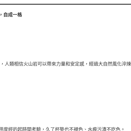
匠心，自成一格
來，人類相信火山岩可以帶來力量和安定感，經過大自然風化淬煉
用度經的起時間考驗，久了杯墊也不褪色、水痕污漬不吃色。