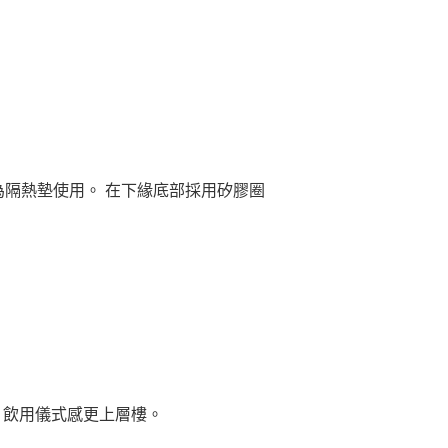
作為隔熱墊使用。 在下緣底部採用矽膠圈
圍，飲用儀式感更上層樓。