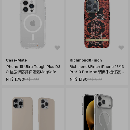
Case-Mate
Richmond&Finch
iPhone 15 Ultra Tough Plus D3
Richmond&Finch iPhone 13/13
O 極強悍防摔保護殼MagSafe
Pro/13 Pro Max 瑞典手機保護
殼 - 琥珀花豹
NT$ 1,780
NT$ 1,780
NT$ 1,180
NT$ 1,180