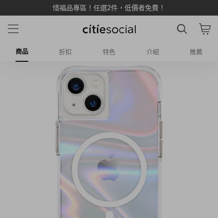
LINE 加入新好友享 $500 雙重購物金 💰
商品
折扣
特色
介紹
推薦