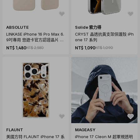
ABSOLUTE
Solide 索力得
LINKASE iPhone 16 Pro Max 6.
CRYST 晶透抗黃支架保護殼 iPh
9吋專用 悠遊卡官方認證晶片 都
one 17 系列
會穿梭悠遊嗶嗶殼_Leather皮革
NT$ 1,480
NT$ 2,580
NT$ 1,090
NT$ 1,090
款(多色可選)
FLAUNT
MAGEASY
美國方特 FLAUNT iPhone 17 系
iPhone 17 Cleon M 超軍規透明