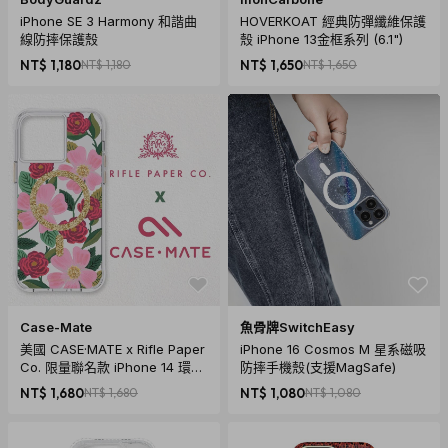
iPhone SE 3 Harmony 和諧曲
HOVERKOAT 經典防彈纖維保護
線防摔保護殼
殼 iPhone 13金框系列 (6.1")
NT$ 1,180
NT$ 1,180
NT$ 1,650
NT$ 1,650
Case-Mate
魚骨牌SwitchEasy
美國 CASE·MATE x Rifle Paper
iPhone 16 Cosmos M 星系磁吸
Co. 限量聯名款 iPhone 14 環保
防摔手機殼(支援MagSafe)
抗菌防摔保護殼MagSafe版 - 玫
NT$ 1,680
NT$ 1,680
NT$ 1,080
NT$ 1,080
瑰花園