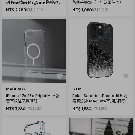
列 時尚精品 MagSafe 防摔超方
防摔手機殼（一年泛黃保固）
殼 - 琥珀琉光
NT$ 2,280
NT$ 2,280
NT$ 1,080
NT$ 1,080
MAGEASY
STM
iPhone 17e/16e Bright M 不發
Relax Sand for iPhone 16系列
黃軍規磁吸透明殼
療癒流沙 MagSafe軍規防摔殼 -
奢華黑
NT$ 1,280
NT$ 1,280
NT$ 1,580
NT$ 1,580