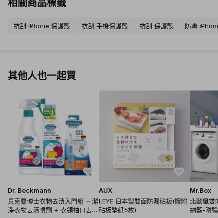
相關商品標籤
抗刮 iPhone 保護殼
抗刮 手機保護殼
抗刮 保護殼
防霉 iPho
其他人也一起買
Dr. Beckmann
AUX
Mr.Box
貝克曼博士衣物去漬入門組 －潔
LEYE 日本製雙面防漏砧板(贈附
北歐風雙
淨衣物去漬噴劑 + 衣領袖口去漬
砧板墊紙5枚)
納籃-附輪 