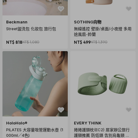
Beckmann
SOTHING向物
Street盥洗包 化妝包 旅行包
無線遙控 壁掛/桌面/小夜燈 多用
途風扇-鈴蘭
NT$ 818
NT$ 1,080
NT$ 499
NT$ 1,390
HoloHolo®
EVERY THINK
PILATES 大容量吸管運動水壺 (1
捲捲護頸枕(EC2) 居家辦公旅行
000ml／4色)
護頸推薦 防低頭 告別烏龜頸 頸