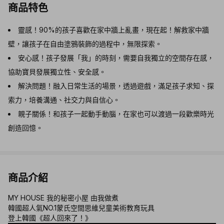
商品特色
靈感！90%的孩子喜歡在家中牆上亂畫，現在起！解救家中牆
壁，讓孩子在自由塗鴉裝飾的過程中，無限探索。
安心感！孩子發展「我」的時刻，需要自我獨立的空間存在感，
協助寶貝發展獨立性、安全感。
解決問題！融入日常生活的場景，透過遊戲，滿足孩子求知、探
索力，培養溝通、社交力與自信心。
親子關係！和孩子一起動手動腦，在家也可以渡過一段歡樂時光
創造回憶。
商品介紹
MY HOUSE 我的秘密小屋 由我做煮
韓國超人氣NO.1蒙氏空間思維兒童美術教育玩具
登上韓國《超人回來了！》