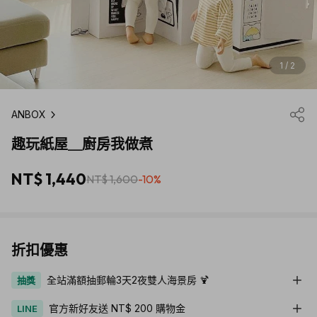
1 / 2
ANBOX
趣玩紙屋＿廚房我做煮
NT$ 1,440
NT$ 1,600
-10%
折扣優惠
全站滿額抽郵輪3天2夜雙人海景房 🍹
抽獎
官方新好友送 NT$ 200 購物金
LINE