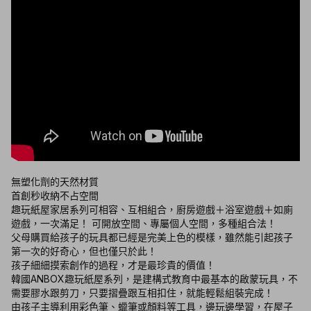
無塑化劑的天然材質
首創秒收納不占空間
趣玩紙屋家居系列可相容、互相組合，廚房遊戲＋浴室遊戲＋如廁
遊戲，一次滿足！ 可開放空間、專屬個人空間，多種組合法！
父母購買給孩子的玩具都已經是完美上色的模樣，雖然能引起孩子
第一次的好奇心，但也僅只於此！
孩子細細摸索創作的過程，才是最珍貴的價值！
韓國ANBOX趣玩紙屋系列，是建構式教育中最基本的啟蒙玩具，不
需要膠水跟剪刀，只要摺疊跟互相扣住，就能輕鬆組裝完成！
由孩子主導利用彩色筆、蠟筆或顏料等工具，邊玩邊學習，在屋子