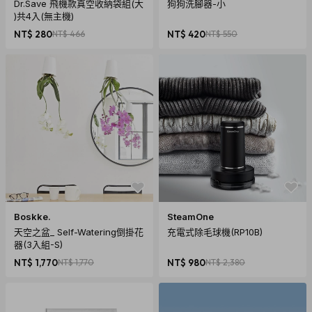
Dr.Save 飛機款真空收納袋組(大
狗狗洗腳器-小
)共4入(無主機)
NT$ 280
NT$ 466
NT$ 420
NT$ 550
Boskke.
SteamOne
天空之盆_ Self-Watering倒掛花
充電式除毛球機(RP10B)
器(3入組-S)
NT$ 1,770
NT$ 1,770
NT$ 980
NT$ 2,380