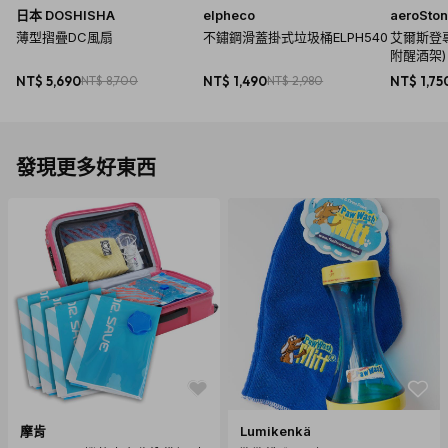
日本 DOSHISHA
elpheco
aeroSto
薄型摺疊DC風扇
不鏽鋼滑蓋掛式垃圾桶ELPH540
艾爾斯登專
附醒酒架)
NT$ 5,690
NT$ 8,700
NT$ 1,490
NT$ 2,980
NT$ 1,75
發現更多好東西
摩肯
Lumikenkä