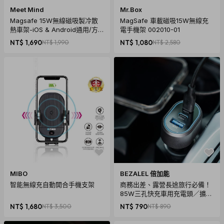
Meet Mind
Mr.Box
Magsafe 15W無線磁吸製冷散
MagSafe 車載磁吸15W無線充
熱車架-iOS & Android通用/方
電手機架 002010-01
形款
NT$ 1,690
NT$ 1,990
NT$ 1,080
NT$ 2,580
MIBO
BEZALEL 倍加能
智能無線充自動開合手機支架
商務出差、露營長途旅行必備！
85W三孔快充車用充電頭／擴充
點菸器｜PD 3.0 ＋ 雙 Type-C
NT$ 1,680
NT$ 3,500
NT$ 790
NT$ 890
輸出，一機搞定全車設備電力需
求