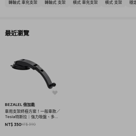
轉軸式 車充支架
轉軸式 支架
橫式 車充支架
橫式 支架
穩
最近瀏覽
BEZALEL 倍加能
車用支架終極方案！一般車款／
Tesla特斯拉｜強力吸盤、多款
出風口夾，全方位適配不同車型
NT$ 350
NT$ 390