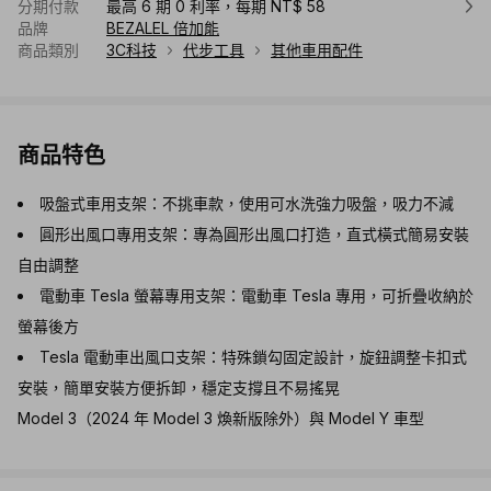
分期付款
最高 6 期 0 利率，每期 NT$ 58
品牌
BEZALEL 倍加能
商品類別
3C科技
代步工具
其他車用配件
商品特色
吸盤式車用支架：不挑車款，使用可水洗強力吸盤，吸力不減
圓形出風口專用支架：專為圓形出風口打造，直式橫式簡易安裝
自由調整
電動車 Tesla 螢幕專用支架：電動車 Tesla 專用，可折疊收納於
螢幕後方
Tesla 電動車出風口支架：特殊鎖勾固定設計，旋鈕調整卡扣式
安裝，簡單安裝方便拆卸，穩定支撐且不易搖晃
Model 3（2024 年 Model 3 煥新版除外）與 Model Y 車型