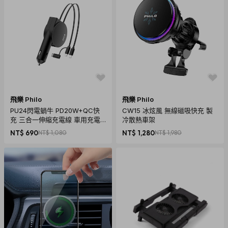
飛樂 Philo
飛樂 Philo
PU24閃電蝸牛 PD20W+QC快
CW15 冰炫風 無線磁吸快充 製
充 三合一伸縮充電線 車用充電
冷散熱車架
器
NT$ 690
NT$ 1,080
NT$ 1,280
NT$ 1,980