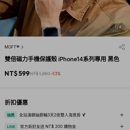
1 / 4
MOFT®
雙倍磁力手機保護殼 iPhone14系列專用 黑色
NT$ 599
NT$ 1,280
-53%
折扣優惠
全站滿額抽郵輪3天2夜雙人海景房 🍹
抽獎
官方新好友送 NT$ 200 購物金
LINE