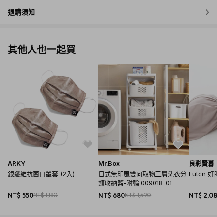
退購須知
其他人也一起買
ARKY
Mr.Box
良彩賢暮
銀纖維抗菌口罩套 (2入)
日式無印風雙向取物三層洗衣分
Futon 
類收納籃-附輪 009018-01
NT$ 550
NT$ 1,180
NT$ 680
NT$ 1,590
NT$ 2,0