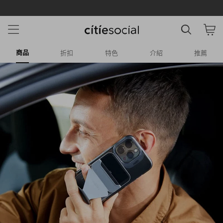
LINE 加入新好友享 $500 雙重購物金 💰
商品
折扣
特色
介紹
推薦