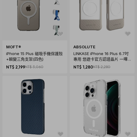
MOFT®
ABSOLUTE
iPhone 15 Plus 磁吸手機保護殼
LINKASE iPhone 16 Plus 6.7吋
+瞬變三角支架(四色)
專用 悠遊卡官方認證晶片 一嗶
暢行悠遊嗶嗶殼_Air玻璃透明款(
NT$ 2,199
NT$ 3,060
NT$ 1,280
NT$ 2,280
多色可選)