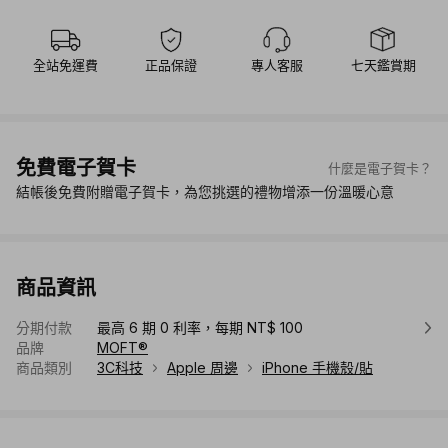
全站免運費
正品保證
專人客服
七天鑑賞期
免費電子賀卡
什麼是電子賀卡？
結帳後免費附贈電子賀卡，為您挑選的禮物增添一份溫暖心意
商品資訊
分期付款
最高 6 期 0 利率，每期 NT$ 100
品牌
MOFT®
商品類別
3C科技
Apple 周邊
iPhone 手機殼/貼