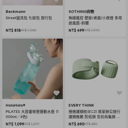
Beckmann
SOTHING向物
Street盥洗包 化妝包 旅行包
無線遙控 壁掛/桌面/小夜燈 多用
途風扇-鈴蘭
NT$ 818
NT$ 1,080
NT$ 499
NT$ 1,390
商品規格
產地：韓國設計、中國製
保固：無
材質：聚碳酸酯(PC)、ABS塑料
尺寸：87mm x 200mm
HoloHolo®
EVERY THINK
重量：470g
PILATES 大容量吸管運動水壺 (1
捲捲護頸枕(EC2) 居家辦公旅行
000ml／4色)
護頸推薦 防低頭 告別烏龜頸 頸
容量：440ml
椎養護 多色可選
NT$ 1,099
NT$ 1,299
NT$ 690
NT$ 880
耐冷耐熱度：-5°C~40°C