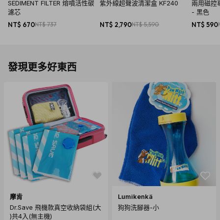
SEDIMENT FILTER 熔噴活性碳
紫外線超聲波清潔盒 KF240
兩用磁控
濾芯
- 黑色
NT$ 670
NT$ 737
NT$ 2,790
NT$ 5,590
NT$ 590
發現更多好東西
摩肯
Lumikenkä
Dr.Save 飛機款真空收納袋組(大
狗狗洗腳器-小
)共4入(無主機)