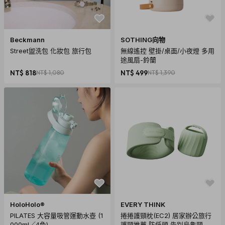
Beckmann
SOTHING向物
Street盥洗包 化妝包 旅行包
無線遙控 壁掛/桌面/小夜燈 多用
途風扇-鈴蘭
NT$ 818
NT$ 1,080
NT$ 499
NT$ 1,390
HoloHolo®
EVERY THINK
PILATES 大容量吸管運動水壺 (1
捲捲護頸枕(EC2) 居家辦公旅行
000ml／4色)
護頸推薦 防低頭 告別烏龜頸 頸