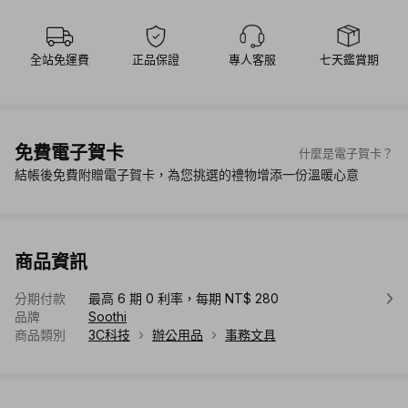
全站免運費
正品保證
專人客服
七天鑑賞期
免費電子賀卡
什麼是電子賀卡？
結帳後免費附贈電子賀卡，為您挑選的禮物增添一份溫暖心意
商品資訊
分期付款
最高 6 期 0 利率，每期 NT$ 280
品牌
Soothi
商品類別
3C科技
辦公用品
事務文具