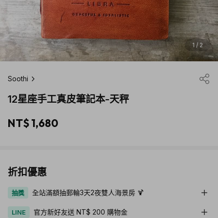
1 / 2
Soothi
12星座手工真皮筆記本-天秤
NT$ 1,680
折扣優惠
全站滿額抽郵輪3天2夜雙人海景房 🍹
抽獎
官方新好友送 NT$ 200 購物金
LINE