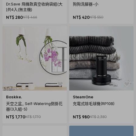
Dr.Save 飛機款真空收納袋組(大
狗狗洗腳器-小
)共4入(無主機)
NT$ 280
NT$ 466
NT$ 420
NT$ 550
Boskke.
SteamOne
天空之盆_ Self-Watering倒掛花
充電式除毛球機(RP10B)
器(3入組-S)
NT$ 1,770
NT$ 1,770
NT$ 980
NT$ 2,380