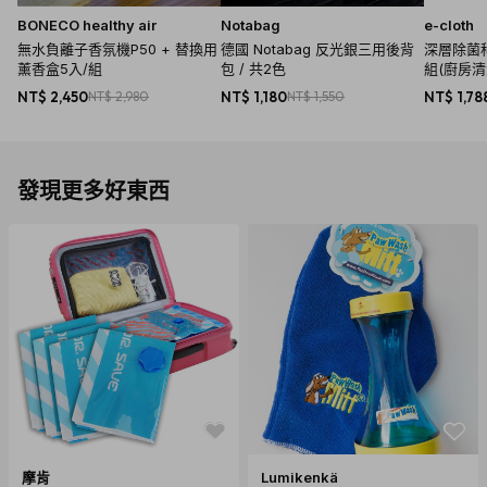
BONECO healthy air
Notabag
e-cloth
無水負離子香氛機P50 + 替換用
德國 Notabag 反光銀三用後背
深層除菌科
薰香盒5入/組
包 / 共2色
組(廚房
用清潔布
NT$ 2,450
NT$ 2,980
NT$ 1,180
NT$ 1,550
NT$ 1,78
布)
發現更多好東西
摩肯
Lumikenkä