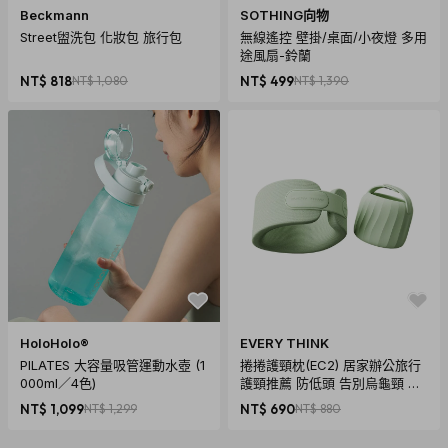
Beckmann
SOTHING向物
Street盥洗包 化妝包 旅行包
無線遙控 壁掛/桌面/小夜燈 多用
途風扇-鈴蘭
NT$ 818
NT$ 1,080
NT$ 499
NT$ 1,390
HoloHolo®
EVERY THINK
PILATES 大容量吸管運動水壺 (1
捲捲護頸枕(EC2) 居家辦公旅行
000ml／4色)
護頸推薦 防低頭 告別烏龜頸 頸
椎養護 多色可選
NT$ 1,099
NT$ 1,299
NT$ 690
NT$ 880