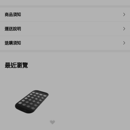
商品須知
運送說明
退購須知
最近瀏覽
假日的點心時間VS烘焙的基本配件
可愛迷你造型可麗露，外酥內軟的經典甜食，給您愉悅的法式午茶
時光!