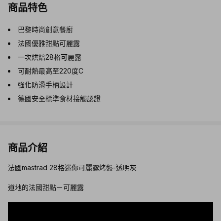
商品特色
巴黎時尚創意餐廚
法國優雅甜點可麗露
一次烘焙28格可麗露
可耐熱最高至220度C
強化防滑手柄設計
德國安全標準食材接觸認證
商品介紹
法國mastrad 28格迷你可麗露烤盤-透明灰
道地的法國甜點－可麗露