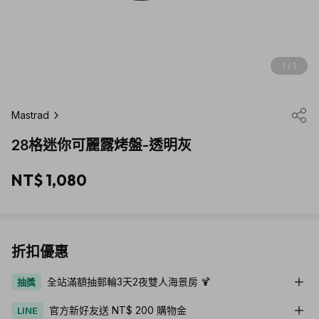
1 / 1
Mastrad
28格迷你可麗露烤盤-透明灰
NT$ 1,080
折扣優惠
全站滿額抽郵輪3天2夜雙人海景房 🍹
抽獎
官方新好友送 NT$ 200 購物金
LINE