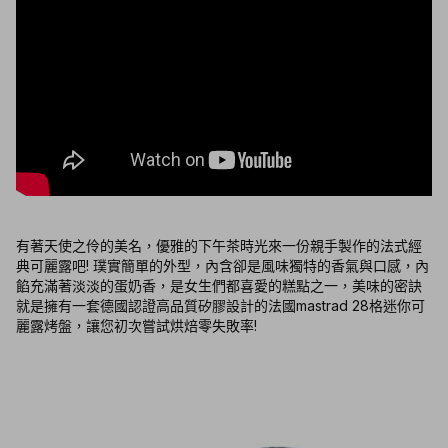
有著天使之伶的美名，優雅的下午茶時光來一份親手製作的法式經
典可麗露吧! 璞實簡單的外型，內含卻是風味獨特的香氣與口感，內
餡充滿著淡淡的蛋奶香，是女生們都喜愛的糕點之一，美味的密訣
就是擁有一套德國認證高品質矽膠設計的法國mastrad 28格迷你可
麗露烤盤，讓您初次嘗試烘焙零失敗率!