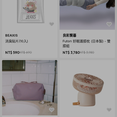
BEAXIS
良彩賢暮
消臭貼片(10入)
Futon 好眠護膝枕 (日本製) - 雙
膝組
NT$ 590
NT$ 690
NT$ 3,780
NT$ 3,980