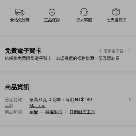
全站免運費
正品保證
專人客服
七天鑑賞期
免費電子賀卡
什麼是電子賀卡？
結帳後免費附贈電子賀卡，為您挑選的禮物增添一份溫暖心意
商品資訊
分期付款
最高 6 期 0 利率，每期 NT$ 180
品牌
Mastrad
商品類別
家居
料理廚具
其他廚房工具