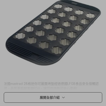
法國mastrad 28格迷你可麗露烤盤經過德國LFGB食品安全接觸認
證，品質更超越美國FDA，讓您烘焙時可安心使用!
展開全部介紹