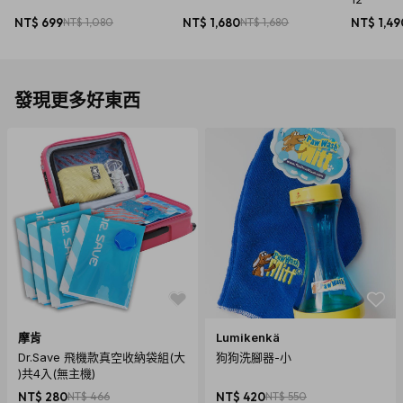
材質：矽膠
NT$ 699
NT$ 1,080
NT$ 1,680
NT$ 1,680
NT$ 1,49
尺寸：長 35.7 x 寬 17.5 x 高 2.9 cm；單格直徑 2.5 cm
產地：中國
保固：無，若發現商品破損或瑕疵，非人為因素造成，在未開
發現更多好東西
封使用情況下，於七天鑑賞期內可申請退、換貨，拆封使用後
恕不接受退貨。
重量：510g
內容物：28格迷你可麗露烤盤-透明灰*1
注意事項
1. 鑑賞期非試用期，拆封使用後恕不接受退貨，購買前請三
思。
2. 請遠離直接火源。
摩肯
Lumikenkä
3. 請勿讓兒童單獨使用本產品。
Dr.Save 飛機款真空收納袋組(大
狗狗洗腳器-小
)共4入(無主機)
4. 商品圖檔顏色因電腦螢幕設定差異會略有不同，以實際出貨
NT$ 280
NT$ 466
NT$ 420
NT$ 550
商品顏色為準。