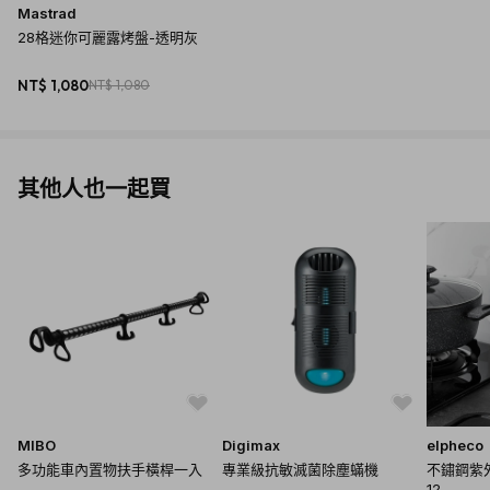
Mastrad
MINI BAKING PANS
28格迷你可麗露烤盤-透明灰
Mini formats for maximum pleasure! Delight your guests with
these mini odels, specially adapted to up-and-coming culinary
NT$ 1,080
NT$ 1,080
trends.
其他人也一起買
MIBO
Digimax
elpheco
商品規格
多功能車內置物扶手橫桿一入
專業級抗敏滅菌除塵蟎機
不鏽鋼紫外
12