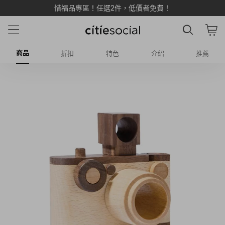
惜福品專區！任選2件，低價者免費！
商品
折扣
特色
介紹
推薦