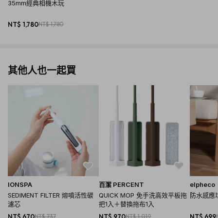
Y
35mm經典相機木玩
PlayMe X FATHER'S FACTORY
NT$ 1,780
NT$ 1,780
模擬真實的古董經典相機，
使用溫潤的木頭材質和環保油蠟，呈現質樸厚實的天然手感，
鏡頭運用三稜鏡的設計，透過稜鏡片看到眼前變化的不同景象，增
添玩具相機的趣味性！
其他人也一起買
大人回味典雅的古董相機之餘，在陪伴孩子的遊玩中 慢慢細數過去
的歷史~
親子透過探討古董相機 與 鏡頭中週遭景物的變化，一同體驗分享生
活中的美好時光！！
IONSPA
百潔 PERCENT
elpheco
SEDIMENT FILTER 熔噴活性碳
QUICK MOP 免手洗高效平板拖
防水感應垃
濾芯
把1入＋替換拖布1入
NT$ 670
NT$ 737
NT$ 970
NT$ 1,019
NT$ 699