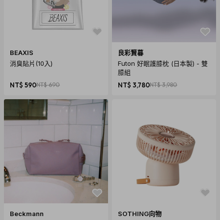
BEAXIS
良彩賢暮
消臭貼片(10入)
Futon 好眠護膝枕 (日本製) - 雙
膝組
NT$ 590
NT$ 690
NT$ 3,780
NT$ 3,980
Beckmann
SOTHING向物