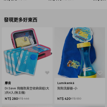
發現更多好東西
商品規格
產地：台灣
保固：無
摩肯
Lumikenkä
材質：天然山毛櫸、胡桃木實木、透明塑料镜片
Dr.Save 飛機款真空收納袋組(大
狗狗洗腳器-小
)共4入(無主機)
尺寸：主體約10.5x7x9.5cm/包裝約21.5x14x7cm
NT$ 280
NT$ 466
NT$ 420
NT$ 550
重量：約130g