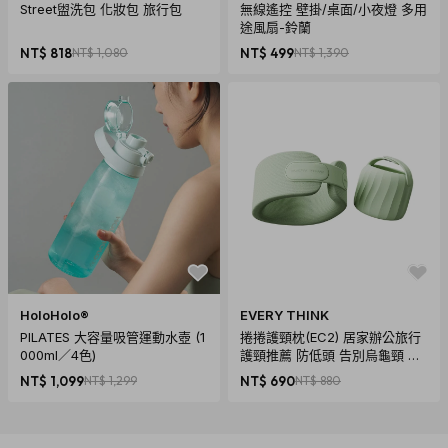
Street盥洗包 化妝包 旅行包
無線遙控 壁掛/桌面/小夜燈 多用
途風扇-鈴蘭
NT$ 818
NT$ 1,080
NT$ 499
NT$ 1,390
HoloHolo®
EVERY THINK
PILATES 大容量吸管運動水壺 (1
捲捲護頸枕(EC2) 居家辦公旅行
000ml／4色)
護頸推薦 防低頭 告別烏龜頸 頸
椎養護 多色可選
NT$ 1,099
NT$ 1,299
NT$ 690
NT$ 880