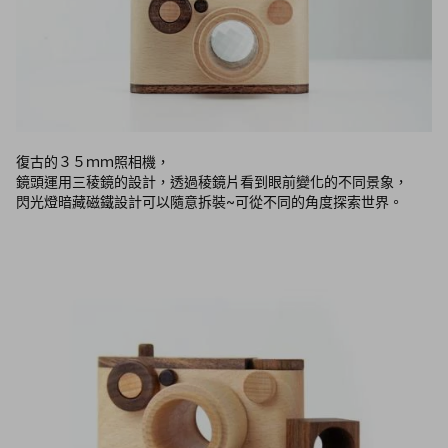
復古的３５ｍｍ照相機，
鏡頭運用三稜鏡的設計，透過稜鏡片看到眼前變化的不同景象，
閃光燈暗藏磁鐵設計可以隨意拆裝~
可從不同的角度探索世界。