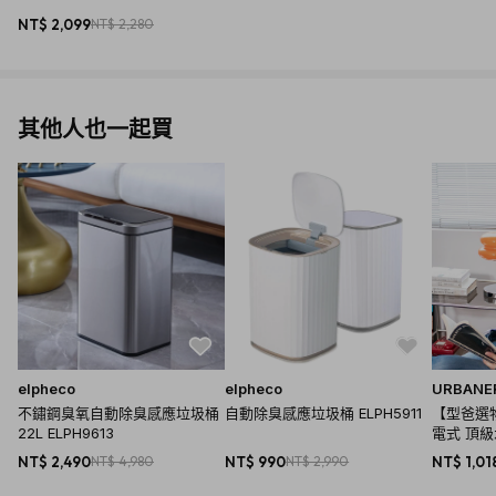
NT$ 2,099
NT$ 2,280
其他人也一起買
elpheco
elpheco
URBANE
不鏽鋼臭氧自動除臭感應垃圾桶
自動除臭感應垃圾桶 ELPH5911
【型爸選物
22L ELPH9613
電式 頂
剪/鼻毛修
NT$ 2,490
NT$ 4,980
NT$ 990
NT$ 2,990
NT$ 1,01