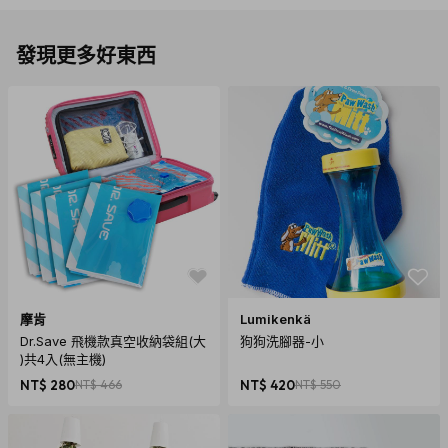
發現更多好東西
摩肯
Lumikenkä
Dr.Save 飛機款真空收納袋組(大
狗狗洗腳器-小
)共4入(無主機)
NT$ 280
NT$ 466
NT$ 420
NT$ 550