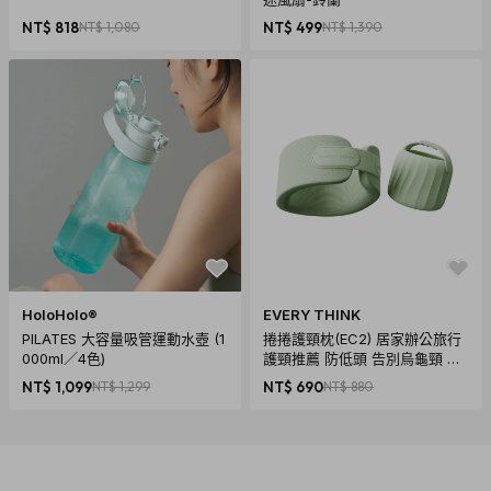
NT$ 818
NT$ 1,080
NT$ 499
NT$ 1,390
使用說明
孕期每日使用1次
產後初期(開奶期)每日2-3次
哺乳期每日1-2次
斷奶期每日4-6次
其他生理期每日1-2次
HoloHolo®
EVERY THINK
PILATES 大容量吸管運動水壺 (1
捲捲護頸枕(EC2) 居家辦公旅行
000ml／4色)
護頸推薦 防低頭 告別烏龜頸 頸
椎養護 多色可選
NT$ 1,099
NT$ 1,299
NT$ 690
NT$ 880