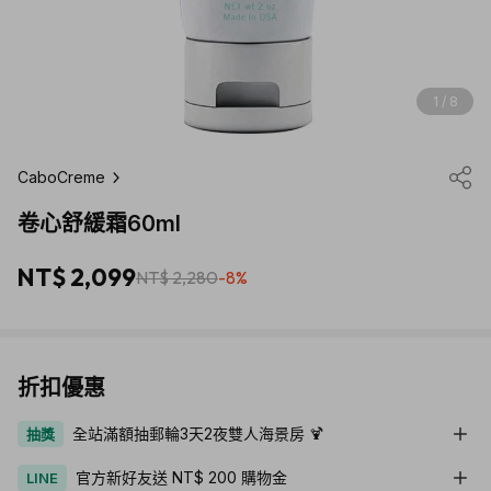
1 / 8
CaboCreme
卷心舒緩霜60ml
NT$ 2,099
NT$ 2,280
-8%
折扣優惠
全站滿額抽郵輪3天2夜雙人海景房 🍹
抽獎
官方新好友送 NT$ 200 購物金
LINE