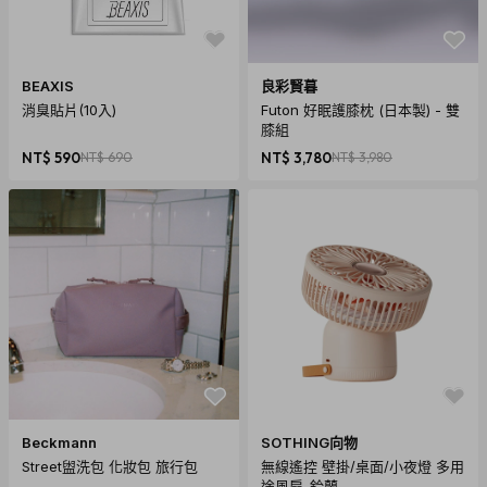
BEAXIS
良彩賢暮
消臭貼片(10入)
Futon 好眠護膝枕 (日本製) - 雙
膝組
NT$ 590
NT$ 690
NT$ 3,780
NT$ 3,980
商品規格
產地：美國
保固：未拆封保存期限三年
材質：產品為乳霜質地
尺寸：外紙盒5.1cm x3.8cm x13.5cm
重量：含紙盒81g
Beckmann
SOTHING向物
Street盥洗包 化妝包 旅行包
無線遙控 壁掛/桌面/小夜燈 多用
內容物：60ml美國卷心舒緩乳霜
途風扇-鈴蘭