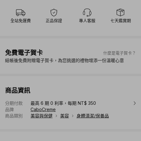
全站免運費
正品保證
專人客服
七天鑑賞期
免費電子賀卡
什麼是電子賀卡？
結帳後免費附贈電子賀卡，為您挑選的禮物增添一份溫暖心意
商品資訊
分期付款
最高 6 期 0 利率，每期 NT$ 350
品牌
CaboCreme
商品類別
美容與保健
美容
身體清潔/保養品