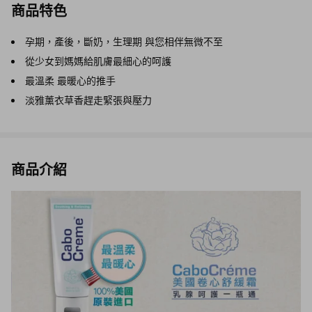
商品特色
孕期，產後，斷奶，生理期 與您相伴無微不至
從少女到媽媽給肌膚最細心的呵護
最溫柔 最暖心的推手
淡雅薰衣草香趕走緊張與壓力
商品介紹