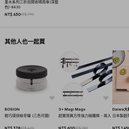
墨水系列三折自開收晴雨傘(深藍
色)-8430
NT$ 630
NT$ 790
其他人也一起買
BOSIGN
3+ Magi Mags
Daiwa大
輕巧環保給皂罐 (三色可選)
超實用異方性強力磁鐵條 - 兩入
日本製超薄
NT$ 378
NT$ 420
NT$ 600
NT$ 780
NT$ 1,45