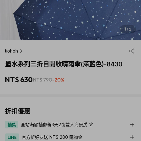
1 / 2
tiohoh
墨水系列三折自開收晴雨傘(深藍色)-8430
NT$ 630
NT$ 790
-20%
折扣優惠
全站滿額抽郵輪3天2夜雙人海景房 🍹
抽獎
官方新好友送 NT$ 200 購物金
LINE