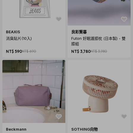
BEAXIS
良彩賢暮
消臭貼片(10入)
Futon 好眠護膝枕 (日本製) - 雙
膝組
NT$ 590
NT$ 690
NT$ 3,780
NT$ 3,980
Beckmann
SOTHING向物