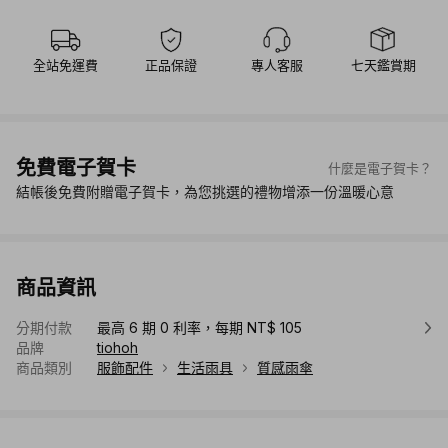
全站免運費
正品保證
專人客服
七天鑑賞期
免費電子賀卡
什麼是電子賀卡？
結帳後免費附贈電子賀卡，為您挑選的禮物增添一份溫暖心意
商品資訊
分期付款
最高 6 期 0 利率，每期 NT$ 105
品牌
tiohoh
商品類別
服飾配件
生活雨具
質感雨傘