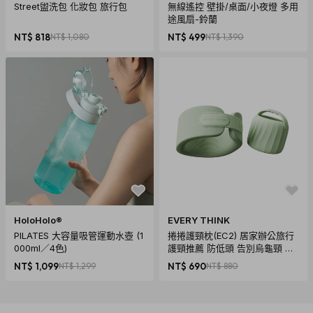
Street盥洗包 化妝包 旅行包
無線遙控 壁掛/桌面/小夜燈 多用
途風扇-鈴蘭
NT$ 818
NT$ 1,080
NT$ 499
NT$ 1,390
HoloHolo®
EVERY THINK
PILATES 大容量吸管運動水壺 (1
捲捲護頸枕(EC2) 居家辦公旅行
000ml／4色)
護頸推薦 防低頭 告別烏龜頸 頸
椎養護 多色可選
NT$ 1,099
NT$ 1,299
NT$ 690
NT$ 880