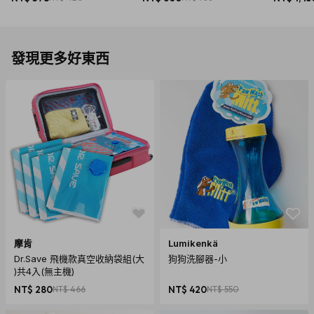
發現更多好東西
摩肯
Lumikenkä
Dr.Save 飛機款真空收納袋組(大
狗狗洗腳器-小
)共4入(無主機)
NT$ 280
NT$ 466
NT$ 420
NT$ 550