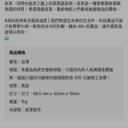
皮革，同時也追求工藝上的高質感表現。皮革是一種會累積故事跟
美感的材質，希望透過皮革，重新喚起人們重視身邊物品的價值。
#為科技保有手感與溫度 | 我們希望在未來的生活中，科技產品不是
只有標準化與一致性的冰冷的外觀，藉由 Alto 的產品，讓手感與溫
度得以保存。
商品規格
產地：台灣
保固：本產品為終生維修保固，六個月內非人為損壞免費維
修，超過六個月可維修的損壞將酌收 300 元維修工本費。
材質：真皮
尺寸：尺寸：68.5 mm x 42mm x 10mm
重量：15g
內容物：皮革配件