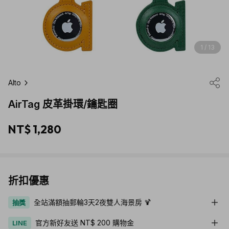
1 / 13
Alto
AirTag 皮革掛環/鑰匙圈
NT$ 1,280
折扣優惠
全站滿額抽郵輪3天2夜雙人海景房 🍹
抽獎
官方新好友送 NT$ 200 購物金
LINE