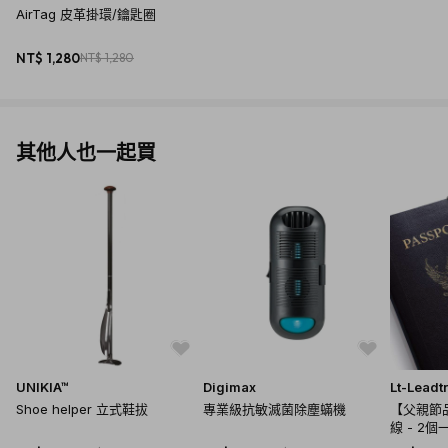
AirTag 皮革掛環/鑰匙圈
NT$ 1,280
NT$ 1,280
其他人也一起買
UNIKIA™
Digimax
Lt-Leadt
Shoe helper 立式鞋拔
專業級抗敏滅菌除塵蟎機
【父親節
線 - 2個