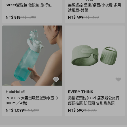
Street盥洗包 化妝包 旅行包
無線遙控 壁掛/桌面/小夜燈 多用
途風扇-鈴蘭
NT$ 818
NT$ 1,080
NT$ 499
NT$ 1,390
HoloHolo®
EVERY THINK
PILATES 大容量吸管運動水壺 (1
捲捲護頸枕(EC2) 居家辦公旅行
000ml／4色)
護頸推薦 防低頭 告別烏龜頸 頸
椎養護 多色可選
NT$ 1,099
NT$ 1,299
NT$ 690
NT$ 880