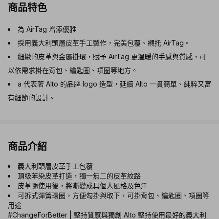
商品特色
為 AirTag 增添優雅
採用義大利頭層皮革手工製作，完美包覆、襯托 AirTag。
細緻的皮革與金屬掛環，賦予 AirTag 更溫暖的手感與質感，可
以依需求掛在背包、鑰匙圈、項圈等地方。
a 代表著 Alto 的品牌 logo 造型，延續 Alto 一貫簡單、純粹又富
有細節的設計。
商品介紹
義大利頭層皮革手工包覆
頂級苯染皮革打造，獨一無二的皮革紋路
皮革隨使用後，將漸變成具個人風格及色澤
可拆式彈簧環圈，方便勾掛與取下，可掛背包、鑰匙圈、項圈等
用途
#ChangeForBetter | 堅持質感與獨創 Alto 堅持使用最好的義大利