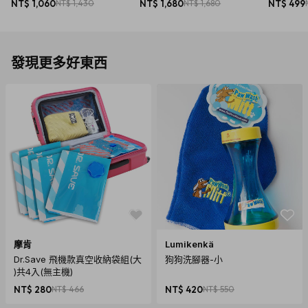
NT$ 1,060
NT$ 1,430
NT$ 1,680
NT$ 1,680
NT$ 499
發現更多好東西
摩肯
Lumikenkä
Dr.Save 飛機款真空收納袋組(大
狗狗洗腳器-小
)共4入(無主機)
NT$ 280
NT$ 466
NT$ 420
NT$ 550