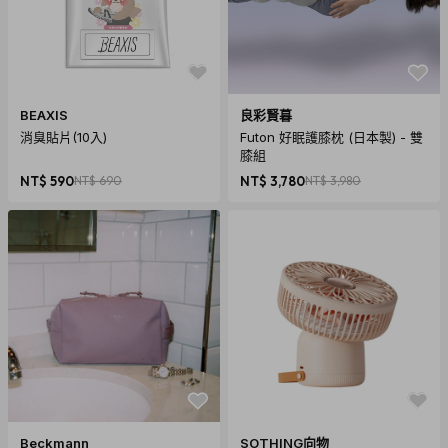
BEAXIS
良彩賢暮
消臭貼片(10入)
Futon 好眠護膝枕 (日本製) - 雙
膝組
NT$ 590
NT$ 690
NT$ 3,780
NT$ 3,980
Beckmann
SOTHING向物