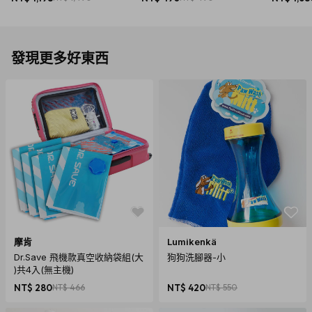
8色)
發現更多好東西
摩肯
Lumikenkä
Dr.Save 飛機款真空收納袋組(大
狗狗洗腳器-小
)共4入(無主機)
NT$ 280
NT$ 466
NT$ 420
NT$ 550