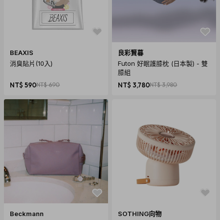
BEAXIS
良彩賢暮
消臭貼片(10入)
Futon 好眠護膝枕 (日本製) - 雙
膝組
NT$ 590
NT$ 690
NT$ 3,780
NT$ 3,980
Beckmann
SOTHING向物