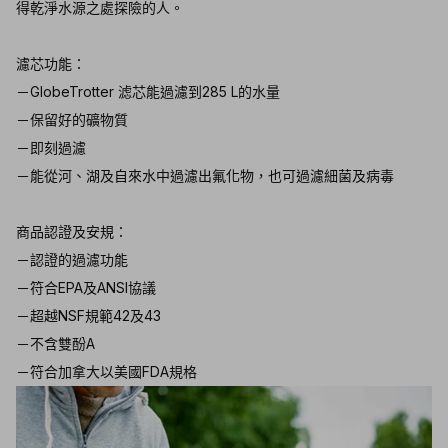
得乾淨水源之處探險的人。
濾芯功能：
－GlobeTrotter 滤芯能過濾到285 L的水量
－保留好的礦物質
－即刻過濾
－能從河、湖及自來水中過濾出氟化物，也可過濾細菌及病毒
商品認證及安規：
－認證的過濾功能
－符合EPA及ANSI協議
－超越NSF規範42及43
－不含雙酚A
－符合加拿大以美國FDA規格