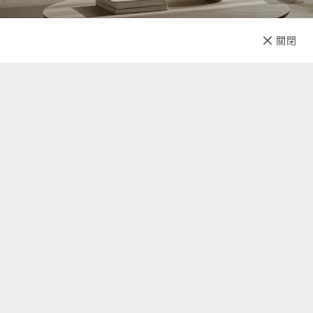
商品規格
材質：PP#5塑膠，矽膠
已售完
關閉
先放收藏
耐熱溫度： 因為濾芯的關係，水壺內50度C
尺寸：2.7cm x 1.3cm x 1.3cm
產地：加拿大
重量：220g
使用說明
如何使用Alter Ego Globetrotter
第一次使用前，請把您的過濾器及吸管從上面拉出來
拉開後請把您的過濾器從您的吸管擰開
關於我們
過濾器下面會有一個黃色貼紙，請記得把貼紙撕掉
聯絡我們
在您的包裝裏面會有一個樹膠水龍頭附件，請把這個附件轉
上您的過濾器
自助查詢
把這個樹膠水龍頭附件裝上一個水龍頭，讓後把水龍頭打
開。 使用低啞，把過濾器沖兩分鐘。 （請注意： 水一定要進