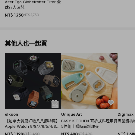
Alter Ego Globetrotter Filter 全
球行人濾芯
NT$ 1,750
NT$ 1,750
其他人也一起買
elkson
Unique Art
Digimax
【加拿大質感好物八八節特惠】
EASY KITCHEN 可拆式料理用具
專業級抗
Apple Watch 9/8/7/6/5/4/SE
5件組｜贈時尚料理夾
一體成形軍規錶帶 - 44/45mm(
NT$ 1,198
NT$ 1,490
NT$ 490
NT$ 490
NT$ 1,68