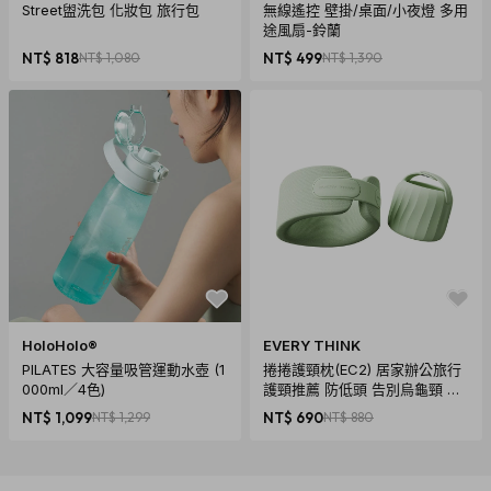
Street盥洗包 化妝包 旅行包
無線遙控 壁掛/桌面/小夜燈 多用
途風扇-鈴蘭
NT$ 818
NT$ 1,080
NT$ 499
NT$ 1,390
HoloHolo®
EVERY THINK
PILATES 大容量吸管運動水壺 (1
捲捲護頸枕(EC2) 居家辦公旅行
000ml／4色)
護頸推薦 防低頭 告別烏龜頸 頸
椎養護 多色可選
NT$ 1,099
NT$ 1,299
NT$ 690
NT$ 880