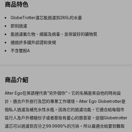
商品特色
GlobeTrotter濾芯能過濾到285L的水量
即刻過濾
能過濾氟化物、細菌及病毒，並保留好的礦物質
通過許多國外認證和安規
不含雙酚A
商品介紹
Alter Ego在英語裡代表“另外個你”。它的名稱是來自他的時尚設
計，適合戶外旅行及您的專業工作環境。Alter Ego Globetrotter是
個私人過濾及補充水性水瓶。因為它的過濾功能，它適合給每個市
區行人及戶外積極份子或者那些有愛心的慈善家。這個Globetrotter
濾芯可以過濾到百分之99.9999%的污染。所以最適合給要到難取