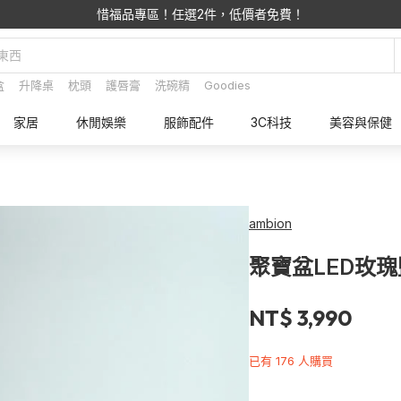
惜福品專區！任選2件，低價者免費！
盒
升降桌
枕頭
護唇膏
洗碗精
Goodies
家居
休閒娛樂
服飾配件
3C科技
美容與保健
ambion
聚寶盆LED玫瑰鹽晶
NT$ 3,990
已有 176 人購買