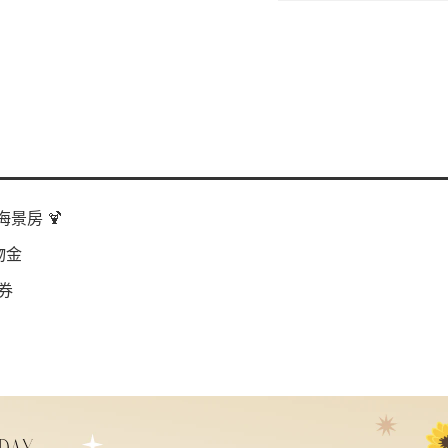
景房 🍹
物金
券