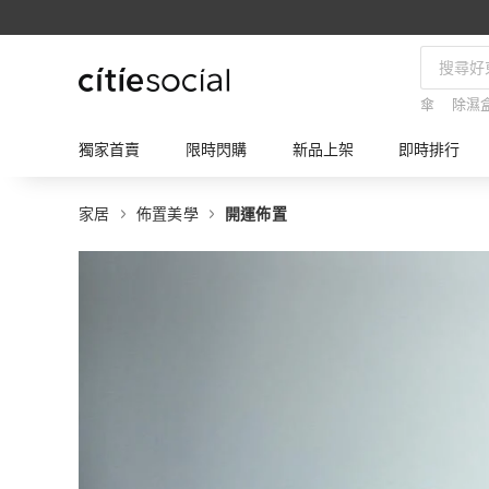
傘
除濕
獨家首賣
限時閃購
新品上架
即時排行
家居
佈置美學
開運佈置