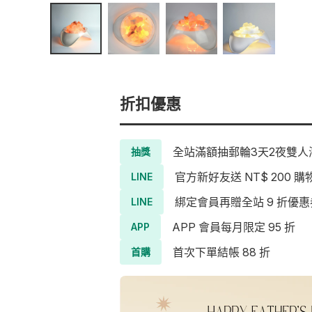
折扣優惠
全站滿額抽郵輪3天2夜雙人海
抽獎
官方新好友送 NT$ 200 購
LINE
綁定會員再贈全站 9 折優惠
LINE
APP 會員每月限定 95 折
APP
首次下單結帳 88 折
首購