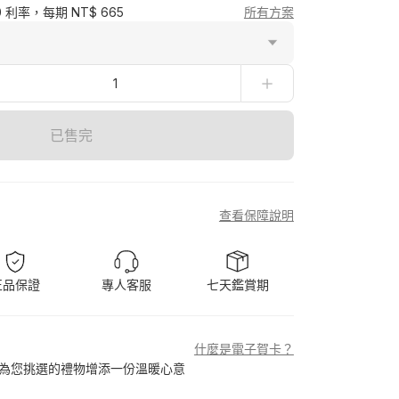
0 利率，每期 NT$ 665
所有方案
1
已售完
查看保障說明
正品保證
專人客服
七天鑑賞期
什麼是電子賀卡？
為您挑選的禮物增添一份溫暖心意