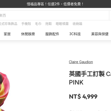
惜福品專區！任選2件，低價者免費！
法式珍珠飾品
手機殼
毛巾
拖鞋
睡眠噴霧
收納箱
家居
休閒娛樂
服飾配件
3C科技
美容與保健
Claire Gaudion
英國手工訂製 Cas
PINK
NT$ 4,999