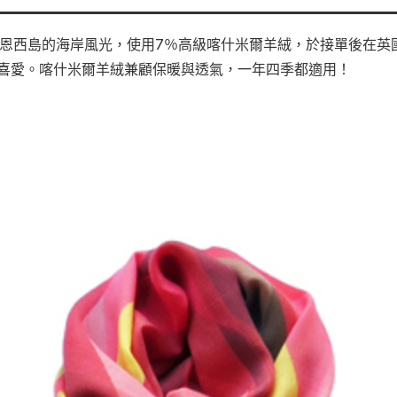
自英國格恩西島的海岸風光，使用7％高級喀什米爾羊絨，於接單後在
喜愛。喀什米爾羊絨兼顧保暖與透氣，一年四季都適用！