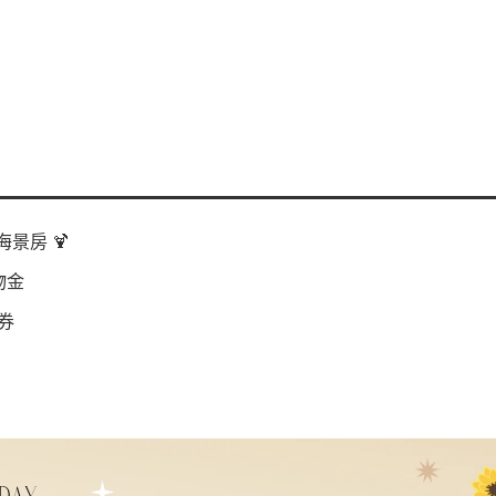
景房 🍹
物金
券