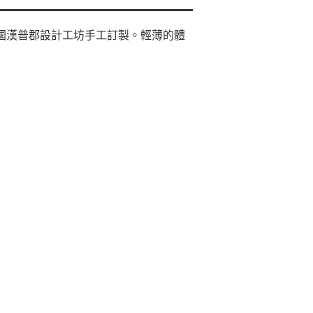
英國漢普郡設計工坊手工訂製。輕薄的體