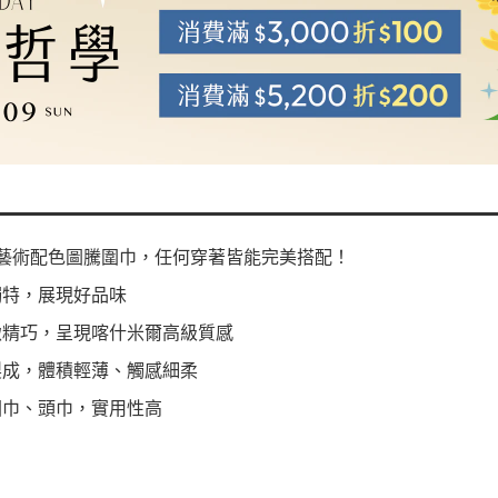
n經典的藝術配色圖騰圍巾，任何穿著皆能完美搭配！
獨特，展現好品味
緻精巧，呈現喀什米爾高級質感
製成，體積輕薄、觸感細柔
圍巾、頭巾，實用性高