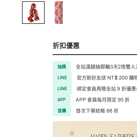
折扣優惠
全站滿額抽郵輪3天2夜雙人海
抽獎
官方新好友送 NT$ 200 購
LINE
綁定會員再贈全站 9 折優惠
LINE
APP 會員每月限定 95 折
APP
首次下單結帳 88 折
首購