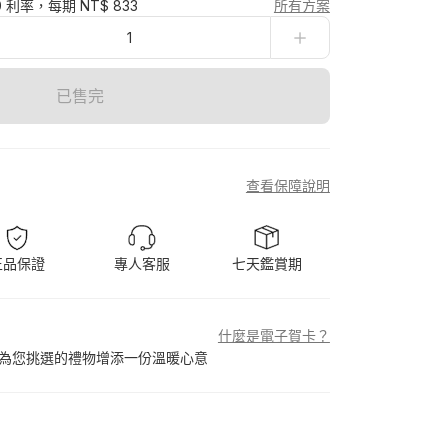
0 利率，每期 NT$ 833
所有方案
1
已售完
查看保障說明
正品保證
專人客服
七天鑑賞期
什麼是電子賀卡？
為您挑選的禮物增添一份溫暖心意