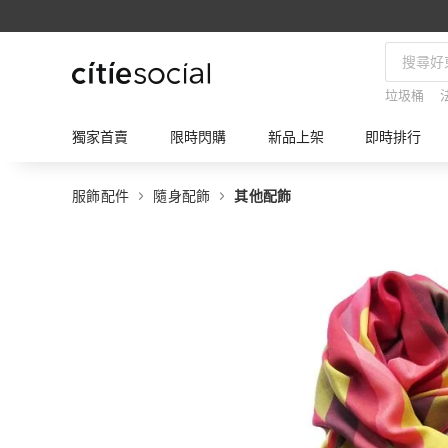
垃圾桶
獨家首賣
限時閃購
新品上架
即時排行
服飾配件
隨身配飾
其他配飾