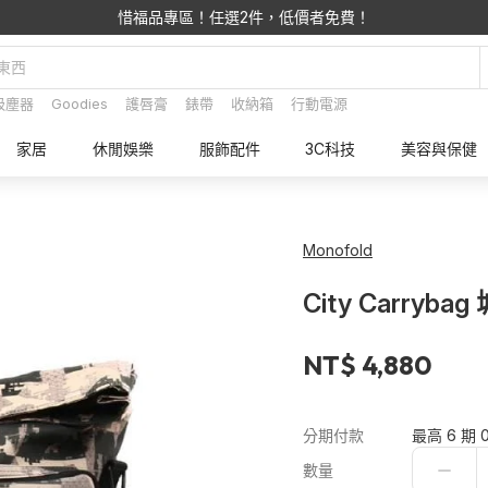
惜福品專區！任選2件，低價者免費！
吸塵器
Goodies
護唇膏
錶帶
收納箱
行動電源
家居
休閒娛樂
服飾配件
3C科技
美容與保健
Monofold
City Carryb
NT$ 4,880
分期付款
最高 6 期 
數量