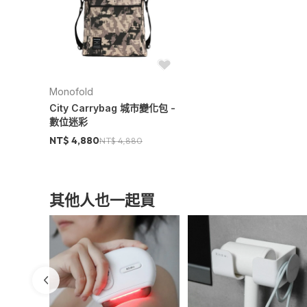
尺寸：32 x 44 x 15 cm
容量：22L
顏色：數位迷彩
可容納：小於、或與15″ Macbook P
材質：聚酯纖維
Monofold
產地：韓國
City Carrybag 城市變化包 -
數位迷彩
【國際商品預購須知】
NT$ 4,880
NT$ 4,880
1. 購買國際預購商品時，頁面依預計出
2. 商品從國外下單進口需經過以下程序
產生，我們會在第一時間更新國際預購商品最
其他人也一起買
消您訂單的權利，取消後也將主動辦理退
購買須知
商品須知
1. 產品因拍攝關係顏色可能略有差異，實