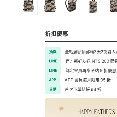
折扣優惠
全站滿額抽郵輪3天2夜雙人海
抽獎
官方新好友送 NT$ 200 購
LINE
綁定會員再贈全站 9 折優惠
LINE
APP 會員每月限定 95 折
APP
首次下單結帳 88 折
首購