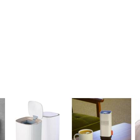
ro同樣尺寸的筆記型以及平板電腦
貨日載明標示，請以預計出貨日為主。
：進出口報關、空運/海運、當地物流出貨、各國節假日、天氣與人為…等
新訊息內的狀態與到貨日期。因突發不可抗拒之因素，致使預購商品無法如預計
款事宜。
際以廠商出貨為主。