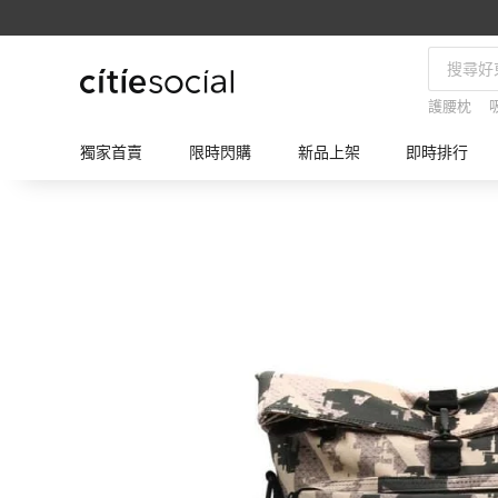
護腰枕
獨家首賣
限時閃購
新品上架
即時排行