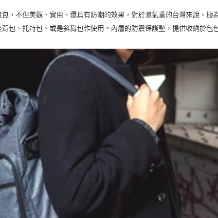
包包，不但美觀、實用、還具有防潮的效果，對於濕氣重的台灣來說，極
後背包、托特包、或是斜肩包作使用。內層的防震保護墊，提供收納於包包