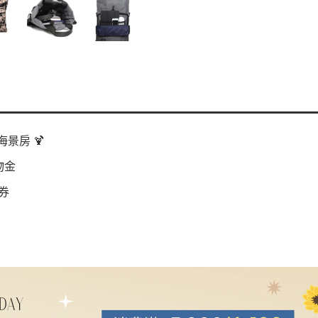
景房 🍹
物金
券