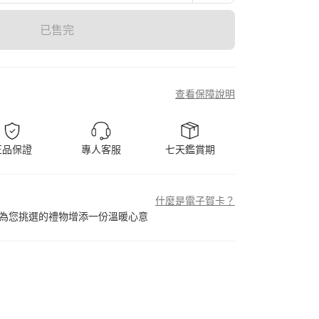
已售完
查看保障說明
正品保證
專人客服
七天鑑賞期
什麼是電子賀卡？
為您挑選的禮物增添一份溫暖心意