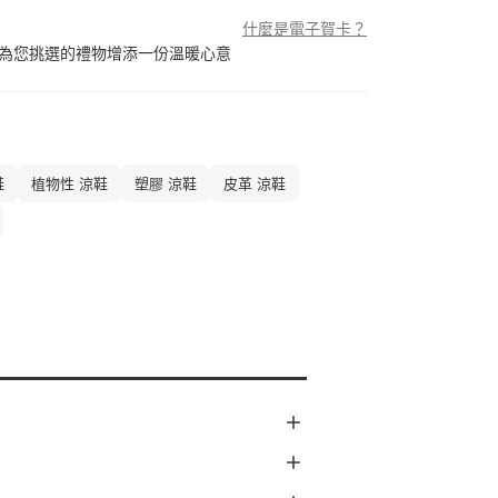
什麼是電子賀卡？
為您挑選的禮物增添一份溫暖心意
鞋
植物性 涼鞋
塑膠 涼鞋
皮革 涼鞋