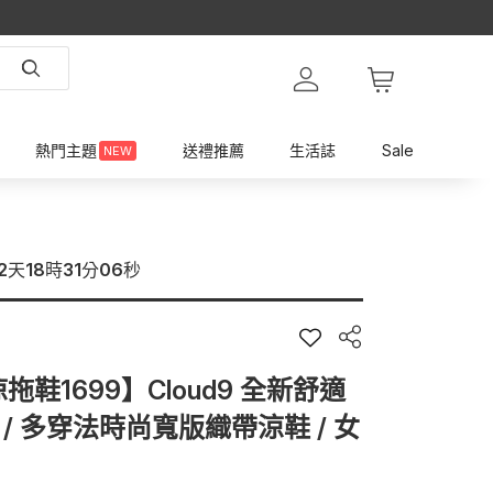
熱門主題
送禮推薦
生活誌
Sale
NEW
2
天
18
時
31
分
03
秒
鞋1699】Cloud9 全新舒適
 / 多穿法時尚寬版織帶涼鞋 / 女