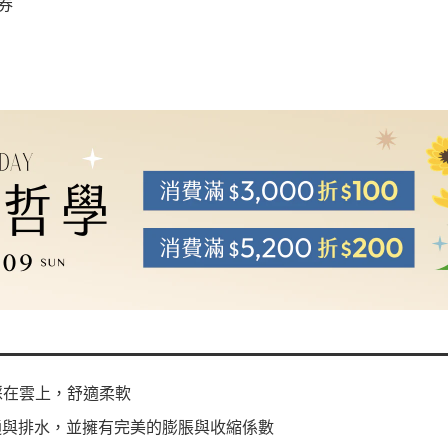
券
你感覺踩在雲上，舒適柔軟
通與排水，並擁有完美的膨脹與收縮係數