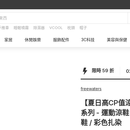
LINE 加入新好友享 $500 雙重購物金 💰
手推車
睡眠噴霧
除濕器
VCOOL
枕頭
帽子
家居
休閒娛樂
服飾配件
3C科技
美容與保健
限時 59 折
0
freewaters
【夏日高CP值涼拖
系列 - 運動涼鞋
鞋 / 彩色扎染