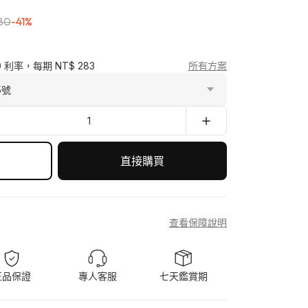
80
-41%
0 利率，每期 NT$ 283
所有方案
1
直接購買
查看保障說明
正品保證
專人客服
七天鑑賞期