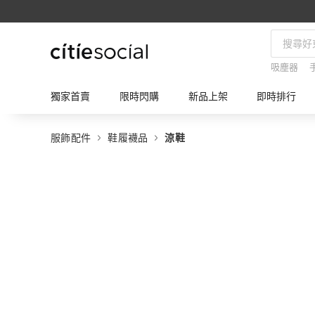
吸塵器
獨家首賣
限時閃購
新品上架
即時排行
服飾配件
鞋履襪品
涼鞋