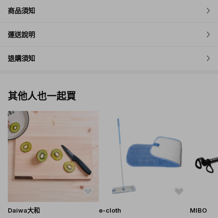
商品須知
♦ Sweet Almond Oil：甜杏仁油
富含礦物質、蛋白質和維他命，特別能減輕皮膚紅腫、發炎及乾燥
運送說明
等症狀，適合任何膚質，特別適用於舒緩乾燥、紅腫及發炎的膚
質。
退購須知
其他人也一起買
Daiwa大和
e-cloth
MIBO