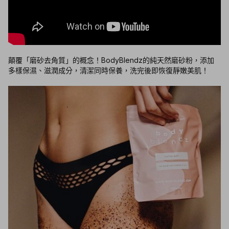
顛覆「磨砂去角質」的概念！BodyBlendz的純天然磨砂粉，添加
多樣保濕、滋潤成分，清潔同時保養，洗完後即恢復靜嫩美肌！