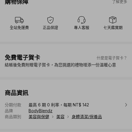
購物保障
了解更多
全站免運費
正品保證
專人客服
七天鑑賞期
免費電子賀卡
什麼是電子賀卡？
結帳後免費附贈電子賀卡，為您挑選的禮物增添一份溫暖心意
商品資訊
分期付款
最高 6 期 0 利率，每期 NT$ 142
品牌
BodyBlendz
商品類別
美容與保健
美容
身體清潔/保養品