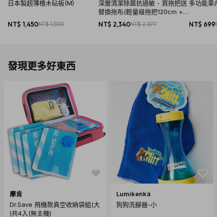
日本製超薄檜木砧板(M)
深層清潔除菌抗過敏 - 買拖把送
多功能車
替換拖布(輕量級拖把120cm +
專用替換拖布)
NT$ 1,450
NT$ 1,590
NT$ 2,340
NT$ 2,879
NT$ 699
發現更多好東西
摩肯
Lumikenkä
Dr.Save 飛機款真空收納袋組(大
狗狗洗腳器-小
)共4入(無主機)