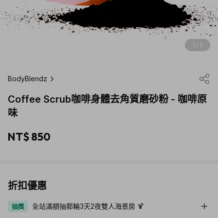
1 / 2
BodyBlendz
Coffee Scrub咖啡身體去角質磨砂粉 - 咖啡原
味
NT$ 850
折扣優惠
全站滿額抽郵輪3天2夜雙人海景房 🍹
抽獎