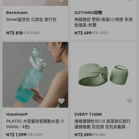
Beckmann
SOTHING向物
Street盥洗包 化妝包 旅行包
無線遙控 壁掛/桌面/小夜燈 多用
途風扇-鈴蘭
NT$ 818
NT$ 1,080
NT$ 499
NT$ 1,390
HoloHolo®
EVERY THINK
PILATES 大容量吸管運動水壺 (1
捲捲護頸枕(EC2) 居家辦公旅行
000ml／4色)
護頸推薦 防低頭 告別烏龜頸 頸
椎養護 多色可選
NT$ 1,099
NT$ 1,299
NT$ 690
NT$ 880