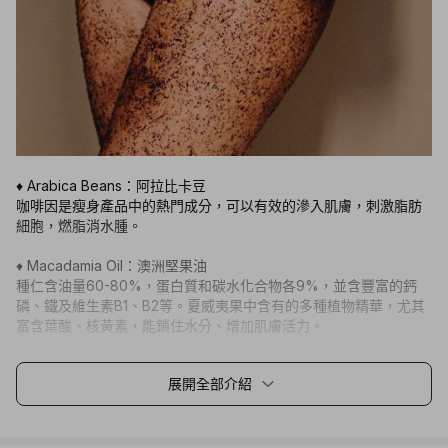
♦ Arabica Beans：阿拉比卡豆
咖啡因是瘦身產品中的熱門成分，可以有效的滲入肌膚，刺激脂肪
細胞，燃脂消水腫。
♦ Macadamia Oil：澳洲堅果油
種仁含油量60-80%，蛋白質和碳水化合物各9%，並含豐富的鈣
磷、鐵及維生素B1、B2等。夏威夷果中含有的多種植物精華，尤其
富含葉酸、核黃素，能鎖住水分、增加肌膚活力。
♦ Jojoba Oil ：荷荷巴油
展開全部介紹
含有豐富的維生素A、B、E和鈣、鎂等礦物質，能迅速滲透吸收與
軟化皮膚角質，讓皮膚變得柔軟有彈性。可暢通毛細孔，調節油性
或混合性肌膚的油脂分泌，並改善發炎的皮膚，濕疹、干癬、面皰
等。