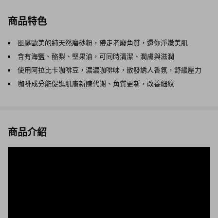
商品特色
風靡歐美的純天然磨砂粉，帶走老廢角質，還你淨嫩美肌
含有海鹽、酪梨、堅果油，可同時清潔、潤膚與滋潤
使用阿拉比卡咖啡豆，濃濃咖啡味，散發誘人香氛，舒緩壓力
咖啡成分能促進肌膚新陳代謝、角質更新，改善細紋
商品介紹