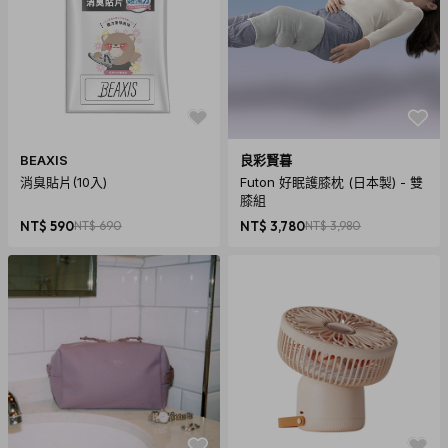
商品規格
產地：澳洲
保固：無
BEAXIS
良彩賢暮
材質：Ground Coffee Beans, Olive Oil, Sweet Almond Oil,
消臭貼片(10入)
Futon 好眠護膝枕 (日本製) - 雙
Macadamia Oil, Orange Oil, Vitamin E
膝組
尺寸：180mm x 70 mm x 140 mm
NT$ 590
NT$ 690
NT$ 3,780
NT$ 3,980
重量：200 g
內容物：Coffee Scrub咖啡身體去角質磨砂粉