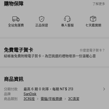
購物保障
了解更多
全站免運費
正品保證
專人客服
七天鑑賞期
免費電子賀卡
什麼是電子賀卡？
結帳後免費附贈電子賀卡，為您挑選的禮物增添一份溫暖心意
商品資訊
分期付款
最高 6 期 0 利率，每期 NT$ 213
品牌
SanDisk
商品類別
3C科技
電腦/平板周邊
3C清潔