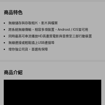
商品特色
無線儲存與存取相片、影片與檔案
跨系統無線傳輸，相容多項裝置，Android / IOS皆可用
同時最高可串流播放HD高畫質電影與音樂至三部行動裝置
無線連接或輕鬆插上USB連接埠
增你強公司貨，首選有保障
商品介紹