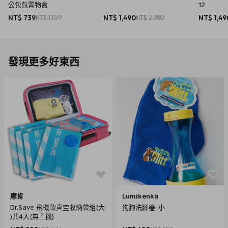
公包包置物盒
12
NT$ 739
NT$ 1,109
NT$ 1,490
NT$ 2,980
NT$ 1,49
發現更多好東西
商品規格
容量：32GB
無線連接或輕鬆插上USB連接埠
安全性：支援WPA2 的 Wi-Fi 網路密碼保護
摩肯
Lumikenkä
USB 連接埠：USB 2.0
Dr.Save 飛機款真空收納袋組(大
狗狗洗腳器-小
尺寸：77 x 19 x 11mm
)共4入(無主機)
運作溫度：0℃-45℃