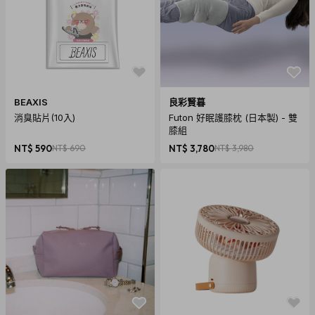
BEAXIS
良彩賢暮
消臭貼片(10入)
Futon 好眠護膝枕 (日本製) - 雙
膝組
NT$ 590
NT$ 690
NT$ 3,780
NT$ 3,980