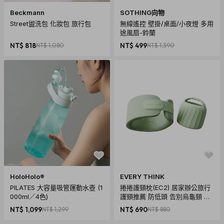
Beckmann
SOTHING向物
Street盥洗包 化妝包 旅行包
無線遙控 壁掛/桌面/小夜燈 多用
途風扇-鈴蘭
NT$ 818
NT$ 1,080
NT$ 499
NT$ 1,390
HoloHolo®
EVERY THINK
PILATES 大容量吸管運動水壺 (1
捲捲護頸枕(EC2) 居家辦公旅行
000ml／4色)
護頸推薦 防低頭 告別烏龜頸 頸
椎養護 多色可選
NT$ 1,099
NT$ 1,299
NT$ 690
NT$ 880