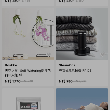
NT$ 280
NT$ 466
NT$ 420
NT$ 550
保固：2年
增你強公司貨，首選有保障
產地：中國製造
材質：塑膠
重量：60克
內容物：SanDisk 無線隨身碟
Boskke.
SteamOne
天空之盆_ Self-Watering倒掛花
充電式除毛球機(RP10B)
器(3入組-S)
NT$ 1,770
NT$ 1,770
NT$ 980
NT$ 2,380