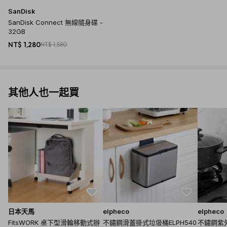
SanDisk
SanDisk Connect 無線隨身碟 -
32GB
NT$ 1,280
NT$ 1,580
其他人也一起買
日本天馬
elpheco
elpheco
FitsWORK 桌下型滑輪移動式辦
不鏽鋼滑蓋掛式垃圾桶ELPH540
不鏽鋼紫外