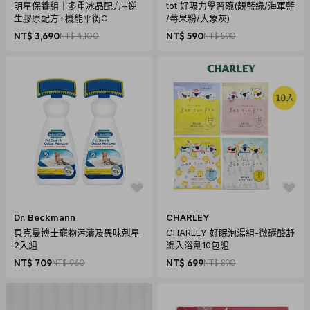
明星保養組｜多重冰晶配方+逆
tot 好吸力學習碗(靚藍綠/海軍藍
生膠原配方+機能平衡C
/莓果粉/大象灰)
NT$ 3,690
NT$ 4,100
NT$ 590
NT$ 590
Dr. Beckmann
CHARLEY
貝克曼博士寵物污漬及異味剋星
CHARLEY 好眠泡湯組-微碳酸舒
2入組
綿入浴劑10包組
NT$ 709
NT$ 960
NT$ 699
NT$ 890