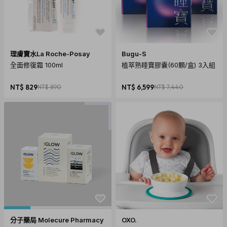
理膚寶水La Roche-Posay
Bugu-S
全面修復霜 100ml
植萃熟睡寶膠囊(60顆/盒) 3入組
組裝說明書
NT$ 829
NT$ 890
NT$ 6,599
NT$ 7,440
分子藥局 Molecure Pharmacy
OXO.