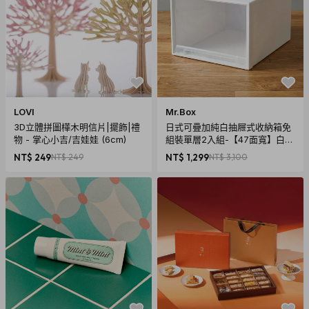
LOVI
Mr.Box
3D立體拼圖樺木明信片|擺飾|禮
日式可疊加純白抽屜式收納箱免
物 - 掌心小吉/吉娃娃 (6cm)
組裝單層2入組-【47面寬】白色
66L 兩款可選 019012 019024
NT$ 249
NT$ 249
NT$ 1,299
NT$ 3,100