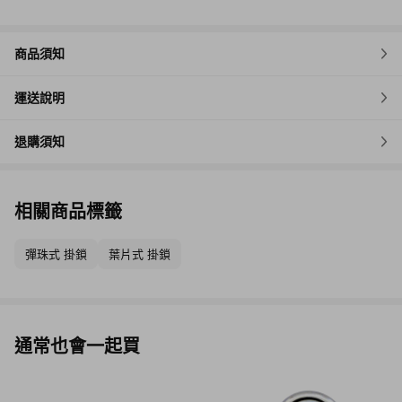
商品須知
運送說明
退購須知
相關商品標籤
彈珠式 掛鎖
葉片式 掛鎖
▲從零開始，依照步驟正確組裝，人人都能成為解謎鎖匠。
通常也會一起買