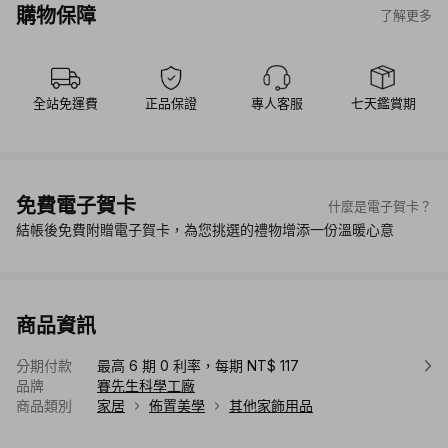
購物保障
了解更多
全站免運費
正品保證
專人客服
七天鑑賞期
免費電子賀卡
什麼是電子賀卡？
結帳後免費附贈電子賀卡，為您挑選的禮物增添一份溫暖心意
商品資訊
分期付款
最高 6 期 0 利率，每期 NT$ 117
品牌
賽先生科學工廠
商品類別
家居
佈置美學
其他家飾用品