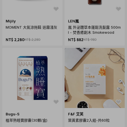
► DIY益智透明掛鎖此款是可以自行組裝拆解，而透明結構掛
鎖(葉片式)、(彈珠式)這2款是無法組裝拆解的。
Mijily
LEN嵐
MOMENT 大氣涼拖鞋 迷霧淺灰
嵐 外泌體草本蓬鬆洗髮露 500m
l - 焚香癒創木 Smokewood
NT$ 2,280
NT$ 2,280
NT$ 882
NT$ 980
Bugu-S
F&F 艾芙
植萃熟睡寶膠囊(30顆/盒)
葉黃素膠囊2入組-共60粒