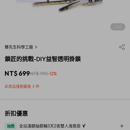
1 / 2
賽先生科學工廠
鎖匠的挑戰-DIY益智透明掛鎖
NT$ 699
NT$ 790
-12%
此商品僅剩最後 3 件
折扣優惠
全站滿額抽郵輪3天2夜雙人海景房 🍹
抽獎