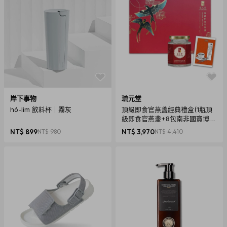
商品規格
產地：中國
保固：無(新品瑕疵外)
材質：壓克力、銅、鐵
岸下事物
琉元堂
hó-lim 飲料杯｜霧灰
頂級即食官燕盞經典禮盒(1瓶頂
商品規格尺寸：5 x 8 x 1.5 cm
級即食官燕盞+8包南非國寶博士
外盒規格尺寸：17.3 x 9.7 x 3.2 cm
茶)
NT$ 899
NT$ 980
NT$ 3,970
NT$ 4,410
重量：177g(含包裝)
內容物：DIY組件
注意事項
► 適用年齡14歲以上
► 內含眾多小零件，請勿食用。