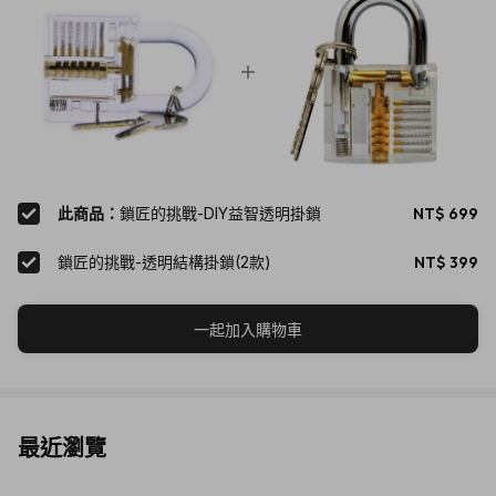
此商品：
鎖匠的挑戰-DIY益智透明掛鎖
NT$ 699
▲全套零件與工具，讓你從頭窺探鎖的奧秘。
鎖匠的挑戰-透明結構掛鎖(2款)
NT$ 399
一起加入購物車
最近瀏覽