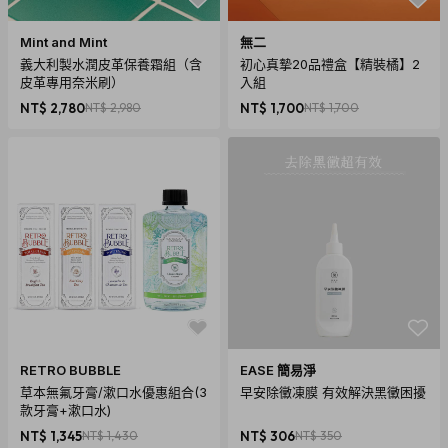
Mint and Mint
無二
義大利製水潤皮革保養霜組（含
初心真摯20品禮盒【精裝橘】2
皮革專用奈米刷）
入組
NT$ 2,780
NT$ 2,980
NT$ 1,700
NT$ 1,700
RETRO BUBBLE
EASE 簡易淨
草本無氟牙膏/漱口水優惠組合(3
早安除黴凍膜 有效解決黑黴困擾
款牙膏+漱口水)
NT$ 1,345
NT$ 1,430
NT$ 306
NT$ 350