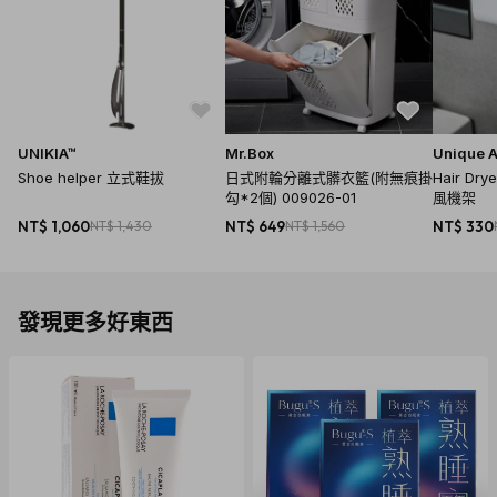
UNIKIA™
Mr.Box
Unique A
Shoe helper 立式鞋拔
日式附輪分離式髒衣籃(附無痕掛
Hair D
勾*2個) 009026-01
風機架
NT$ 1,060
NT$ 1,430
NT$ 649
NT$ 1,560
NT$ 330
發現更多好東西