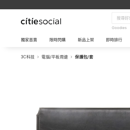
Goodies
獨家首賣
限時閃購
新品上架
即時排行
3C科技
電腦/平板周邊
保護包/套