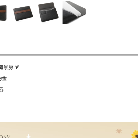
景房 🍹
物金
券