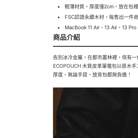
輕薄材質，厚度僅2cm，放在包
FSC認證永續木材，每售出一件商品
MacBook 11 Air、13 Air、13 Pr
商品介紹
告別冰冷金屬，在都市叢林裡，保有一
ECOPOUCH 木質皮革筆電包以原
厚度，無論手提、放背包都無負擔！