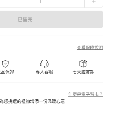
1
已售完
查看保障說明
正品保證
專人客服
七天鑑賞期
什麼是電子賀卡？
為您挑選的禮物增添一份溫暖心意