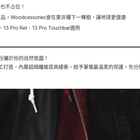
裡也不占位！
，Woodcessories會在東非種下一棵樹，讓地球更健康
o、13 Pro Ret、13 Pro Touchbar適用
份屬於你的自然氛圍！
木手工打造，內層超細纖維提高緩衝，給予筆電最溫柔的保護。充分防