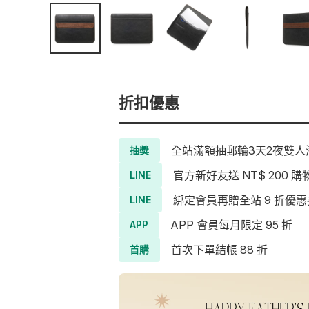
折扣優惠
全站滿額抽郵輪3天2夜雙人海
抽獎
官方新好友送 NT$ 200 購
LINE
綁定會員再贈全站 9 折優惠
LINE
APP 會員每月限定 95 折
APP
首次下單結帳 88 折
首購