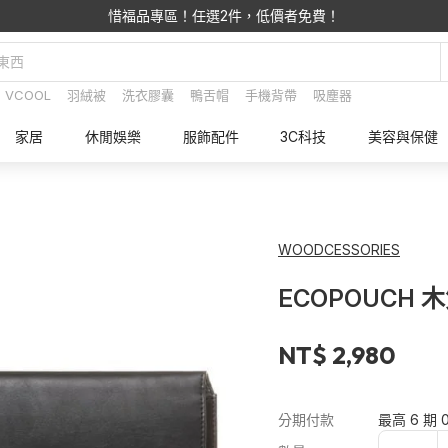
惜福品專區！任選2件，低價者免費！
VCOOL
羽絨被
洗衣膠囊
鴨舌帽
手機背帶
吸塵器
家居
休閒娛樂
服飾配件
3C科技
美容與保健
WOODCESSORIES
ECOPOUCH 
NT$ 2,980
分期付款
最高 6 期 