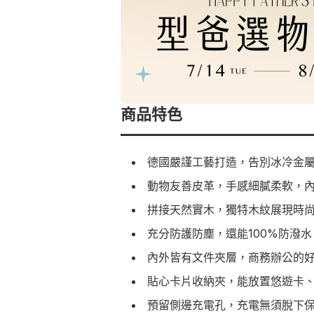
商品特色
德國嚴謹工藝打造，告別冰冷金屬感
動物友善皮革，手感細膩柔軟，
拼接天然實木，獨特木紋展現時
充分防護防塵，還能100%防潑
內外皆有文件夾層，商務辦公的
貼心卡片收納夾，能放置悠遊卡
預留側邊充電孔，充電無須脫下