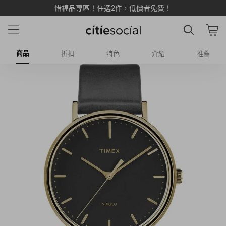
惜福品專區！任選2件，低價者免費！
商品
折扣
特色
介紹
推薦