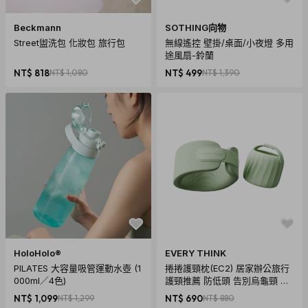
Beckmann
SOTHING向物
Street盥洗包 化妝包 旅行包
無線遙控 壁掛/桌面/小夜燈 多用
途風扇-鈴蘭
商品規格
NT$ 818
NT$ 1,080
NT$ 499
NT$ 1,390
產地：菲律賓
保固：機芯與電池保固一年
材質：不鏽鋼錶殼、真皮錶帶、強化礦石玻璃
尺寸：錶徑41mm ×厚8.5mm
重量：70g
內容物：手錶、原廠精緻錶盒、保固卡
HoloHolo®
EVERY THINK
PILATES 大容量吸管運動水壺 (1
捲捲護頸枕(EC2) 居家辦公旅行
000ml／4色)
護頸推薦 防低頭 告別烏龜頸 頸
椎養護 多色可選
NT$ 1,099
NT$ 1,299
NT$ 690
NT$ 880