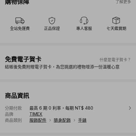
購物保障
了解更多
全站免運費
正品保證
專人客服
七天鑑賞期
免費電子賀卡
什麼是電子賀卡？
結帳後免費附贈電子賀卡，為您挑選的禮物增添一份溫暖心意
商品資訊
分期付款
最高 6 期 0 利率，每期 NT$ 480
品牌
TIMEX
商品類別
服飾配件
隨身配飾
手錶