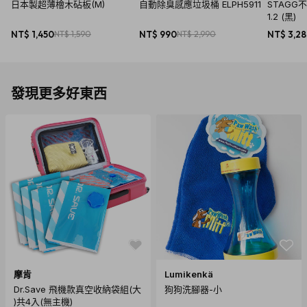
日本製超薄檜木砧板(M)
自動除臭感應垃圾桶 ELPH5911
STAGG
1.2 (黑)
NT$ 1,450
NT$ 1,590
NT$ 990
NT$ 2,990
NT$ 3,2
發現更多好東西
摩肯
Lumikenkä
Dr.Save 飛機款真空收納袋組(大
狗狗洗腳器-小
)共4入(無主機)