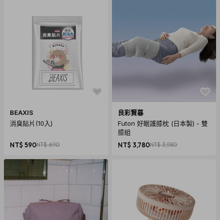
BEAXIS
良彩賢暮
消臭貼片(10入)
Futon 好眠護膝枕 (日本製) - 雙
膝組
NT$ 590
NT$ 690
NT$ 3,780
NT$ 3,980