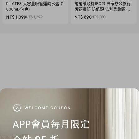
PILATES 大容量吸管運動水壺 (1
捲捲護頸枕(EC2) 居家辦公旅行
000ml／4色)
護頸推薦 防低頭 告別烏龜頸 頸
椎養護 多色可選
NT$ 1,099
NT$ 1,299
NT$ 690
NT$ 880