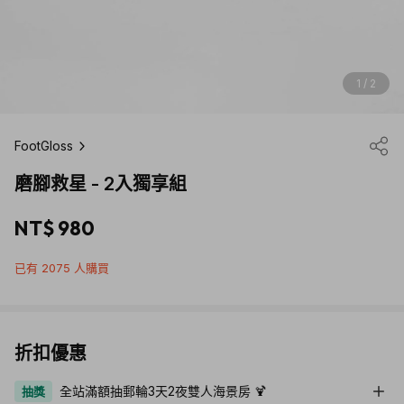
1 / 2
FootGloss
磨腳救星 - 2入獨享組
NT$ 980
已有 2075 人購買
折扣優惠
全站滿額抽郵輪3天2夜雙人海景房 🍹
抽獎