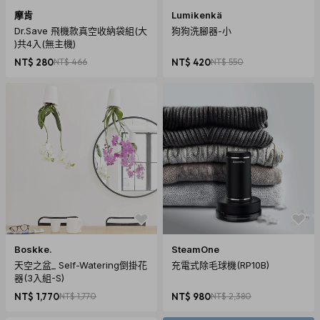
摩肯
Lumikenkä
Dr.Save 飛機款真空收納袋組(大
狗狗洗腳器-小
)共4入(無主機)
NT$ 280
NT$ 466
NT$ 420
NT$ 550
Boskke.
SteamOne
天空之盆_ Self-Watering倒掛花
充電式除毛球機(RP10B)
器(3入組-S)
NT$ 1,770
NT$ 1,770
NT$ 980
NT$ 2,380