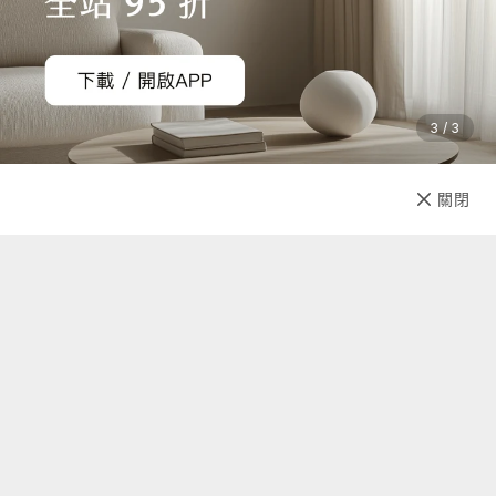
3 / 3
商品規格
產地：美國
已售完
保固：無
關閉
先放收藏
材質：蓖麻籽油，鲸腊醇，油橄欖油，蜜蠟，氫化蓖麻油，黃
豆油，月桂醇月桂酸酯，棕櫚蠟，勘地里拉蠟
尺寸：長9.44cm x直徑1.83cm
重量：141.74g
保存期限：3年
內容物：磨腳救星 x2
關於我們
注意事項