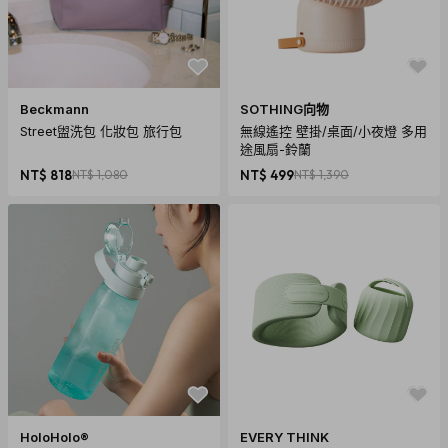
Beckmann
SOTHING向物
Street盥洗包 化妝包 旅行包
無線遙控 壁掛/桌面/小夜燈 多用
途風扇-鈴蘭
NT$ 818
NT$ 1,080
NT$ 499
NT$ 1,390
HoloHolo®
EVERY THINK