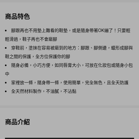
商品特色
腳跟再也不用墊上難看的鞋墊，或是隨身帶著OK繃了！只要輕
輕滑過，鞋子再也不會磨腳
穿鞋前，塗抹在容易被磨到的地方：腳跟、腳側邊，蠟形成腳與
鞋之間的保護，全方位保護你的腳
隨身必備，小巧方便，如同唇膏大小，可放在化妝包或隨身小包
中
家裡放一條，隨身帶一條，使用簡單，完全無色，且全天防護
全天然材料製作，不油膩，不沾黏
商品介紹