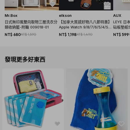
Mr.Box
elkson
AUX
日式無印風雙向取物三層洗衣分
【加拿大質感好物八八節特惠】
LEYE 
類收納籃-附輪 009018-01
Apple Watch 9/8/7/6/5/4/SE
砧板墊紙5
一體成形軍規錶帶 - 44/45mm(
NT$ 680
NT$ 1,590
NT$ 1,198
NT$ 1,490
NT$ 599
8色)
發現更多好東西