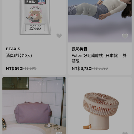
商品規格
BEAXIS
良彩賢暮
產地：日本美國設計，中國製造
消臭貼片(10入)
Futon 好眠護膝枕 (日本製) - 雙
材質：不鏽鋼
膝組
錶帶：高級小牛皮錶帶 (可隨意更換)
NT$ 590
NT$ 690
NT$ 3,780
NT$ 3,980
錶面直徑：Ø43 x 8.5 mm
錶帶長度：225mm
錶盤顏色：銀色
錶蓋：強化玻璃
機芯：日本Miyota 2035機芯
電池：SR626SW (3年預期使用期限)
防水裝置：3度防水 (100英尺 / 30米)
包裝：原廠外盒、保證書