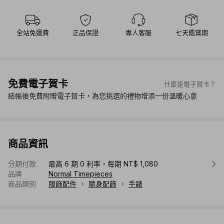
全站免運費
正品保證
專人客服
七天鑑賞期
免費電子賀卡
什麼是電子賀卡？
結帳後免費附贈電子賀卡，為您挑選的禮物增添一份溫暖心意
商品資訊
分期付款
最高 6 期 0 利率，每期 NT$ 1,080
品牌
Normal Timepieces
商品類別
服飾配件
隨身配飾
手錶