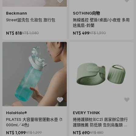
保固：非人為因素毀損，機芯保固2年
Beckmann
SOTHING向物
保養：錶面用拭淨布擦拭即可；布面錶帶可水洗清潔
Street盥洗包 化妝包 旅行包
無線遙控 壁掛/桌面/小夜燈 多用
途風扇-鈴蘭
【國際商品預購須知】
NT$ 818
NT$ 1,080
NT$ 499
NT$ 1,390
1. 購買國際預購商品時，頁面依預計出貨日載明標示，請以預
計出貨日為主。
2. 商品從國外下單進口需經過以下程序：進出口報關、空運/海
運、當地物流出貨、各國節假日、天氣與人為…等各方面不可
預期之變數產生。若有上述變數產生，我們會在第一時間更新
國際預購商品最新訊息內的狀態與到貨日期。因突發不可抗拒
之因素，致使預購商品無法如預計時間出貨，citiesocial將保
留取消您訂單的權利，取消後也將主動辦理退款事宜。
購買須知
HoloHolo®
EVERY THINK
PILATES 大容量吸管運動水壺 (1
捲捲護頸枕(EC2) 居家辦公旅行
商品須知
000ml／4色)
護頸推薦 防低頭 告別烏龜頸 頸
椎養護 多色可選
1. 產品因拍攝關係顏色可能略有差異，實際以廠商出貨為主。
NT$ 1,099
NT$ 1,299
NT$ 690
NT$ 880