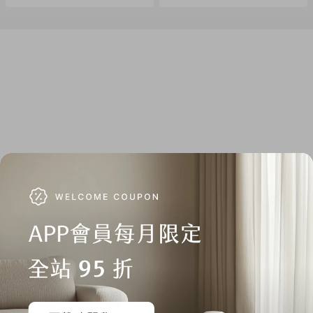
2. 商品情境照為示意用，僅商品主體不包含其他配件，請以規
格內容物為主。
運送說明
1. 商品免運費，商品下單後依訂單編號開始寄送（3個工作天內
送達，送貨範圍限台灣本島）。
注意！收件地址請勿為郵政信
箱
。
2. 商品頁標示「預購、客製化」商品，將以實際出貨或製作日
標示為主。（不適用3個工作天出貨）
3. 送貨方式由物流宅配送達。
4. 訂購商品若經配送三次無法送達，並經本公司以電話與E-
mail均無法聯繫逾三天者，本公司將取消該筆訂單並全額退
款。
退貨須知
1. 依《消費者保護法》的規定，消費者享有商品貨到日起七天
猶豫期的權益。
注意！猶豫期並非試用期
，所以，您所退回的