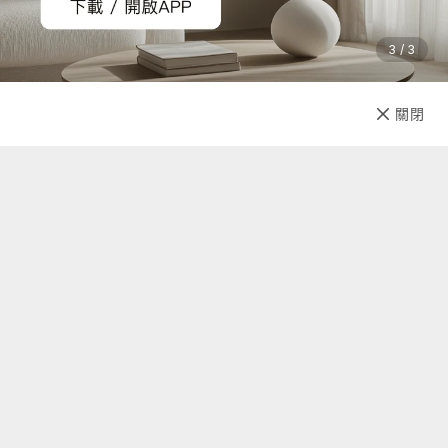
商品必須是全新的狀態、而且完整包裝（含商品本體、配件、
贈品、保證書、原廠包裝及所有附隨文件或資料的完整性），
3 / 3
切勿缺漏任何配件、自行拆解檢查商品、或損毀原廠外盒。原
廠外盒及原廠包裝都屬於商品的一部分，若有遺失、毀損或缺
已售完
關閉
件，可能影響您退貨的權益，也可能依照損毀程度扣除為回復
先放收藏
原狀所必要的費用。
2. 如果您所購買的商品是電腦軟體、遊戲光碟、CD、VCD、
DVD、食品、耗材、個人衛生用品等，一經拆封即無法回復原
狀的商品，除非拆封後發現為瑕疵品，否則一經拆封恕無法辦
理退貨。
3. 七天鑑賞期內退購所產生之運費，由出貨廠商負擔，收到商
品後隔天起算為第一天，欲退購者請於七日內提出，逾期恕不
受理。
關於我們
聯絡我們