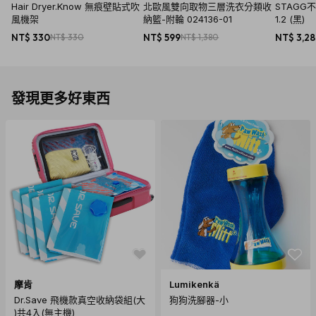
Hair Dryer.Know 無痕壁貼式吹
北歐風雙向取物三層洗衣分類收
STAGG
風機架
納籃-附輪 024136-01
1.2 (黑)
NT$ 330
NT$ 330
NT$ 599
NT$ 1,380
NT$ 3,2
發現更多好東西
摩肯
Lumikenkä
Dr.Save 飛機款真空收納袋組(大
狗狗洗腳器-小
)共4入(無主機)