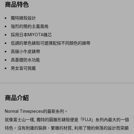
商品特色
獨特錶殼設計
強烈的簡約主義風格
採用日本MIYOTA機芯
低調的單色錶殼可選擇配搭不同顏色的錶帶
高級小牛皮錶帶
具基礎防水功能
男女皆可佩戴
商品介紹
Normal Timepieces的最新糸列。
就像富士山一樣, 獨特的圓錐形錶殼便是「FUJI」糸列內最大的一個
特色。沒有附庸的裝飾、繁雜的材質, 利用了簡約俐落的設計而突顯