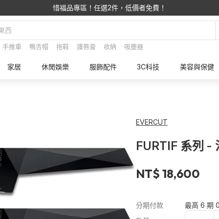
惜福品專區！任選2件，低價者免費！
手推車
鴨舌帽
拖鞋
護唇膏
收納
吸塵器
家居
休閒娛樂
服飾配件
3C科技
美容與保健
EVERCUT
FURTIF 系列
NT$ 18,600
分期付款
最高 6 期 