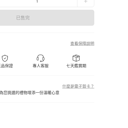
1
已售完
查看保障說明
正品保證
專人客服
七天鑑賞期
什麼是電子賀卡？
為您挑選的禮物增添一份溫暖心意