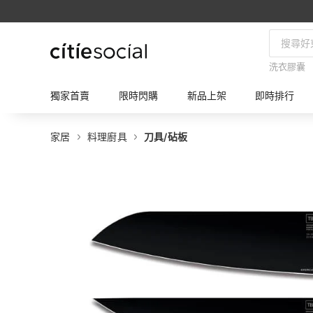
洗衣膠囊
獨家首賣
限時閃購
新品上架
即時排行
家居
料理廚具
刀具/砧板