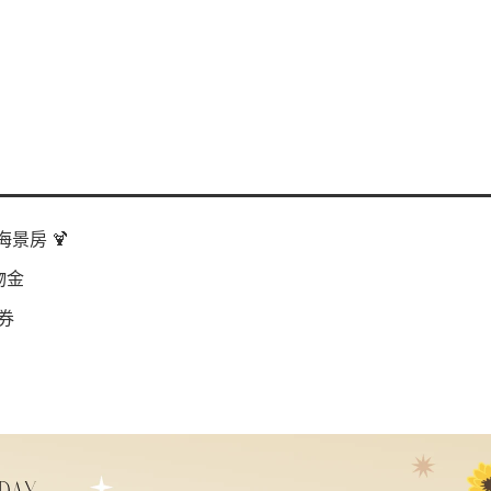
景房 🍹
物金
券