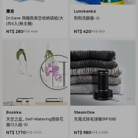
摩肯
Lumikenkä
Dr.Save 飛機款真空收納袋組(大
狗狗洗腳器-小
)共4入(無主機)
NT$ 280
NT$ 466
NT$ 420
NT$ 550
Boskke.
SteamOne
天空之盆_ Self-Watering倒掛花
充電式除毛球機(RP10B)
器(3入組-S)
NT$ 1,770
NT$ 1,770
NT$ 980
NT$ 2,380