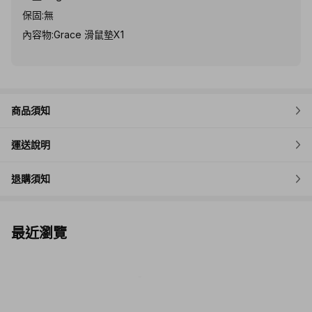
保固:無
內容物:Grace 滑鼠墊X1
商品須知
運送說明
退購須知
最近瀏覽