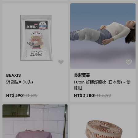
BEAXIS
良彩賢暮
消臭貼片(10入)
Futon 好眠護膝枕 (日本製) - 雙
膝組
NT$ 590
NT$ 690
NT$ 3,780
NT$ 3,980