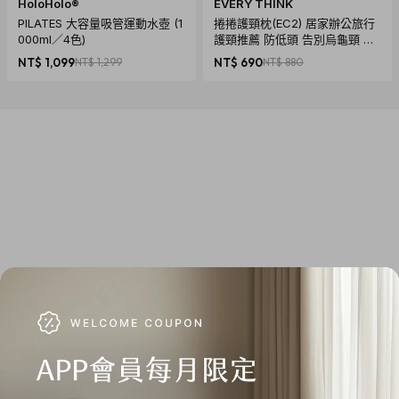
HoloHolo®
EVERY THINK
PILATES 大容量吸管運動水壺 (1
捲捲護頸枕(EC2) 居家辦公旅行
000ml／4色)
護頸推薦 防低頭 告別烏龜頸 頸
椎養護 多色可選
NT$ 1,099
NT$ 1,299
NT$ 690
NT$ 880