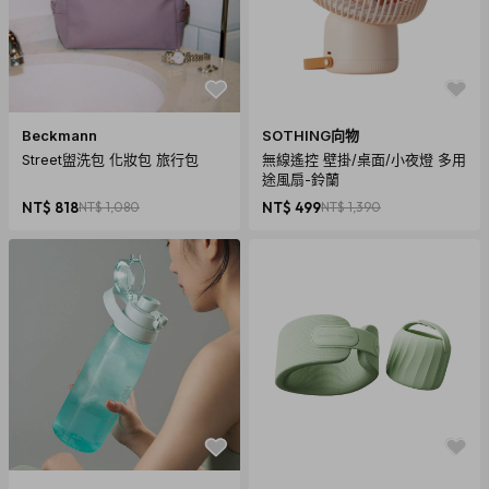
Beckmann
SOTHING向物
Street盥洗包 化妝包 旅行包
無線遙控 壁掛/桌面/小夜燈 多用
途風扇-鈴蘭
NT$ 818
NT$ 1,080
NT$ 499
NT$ 1,390