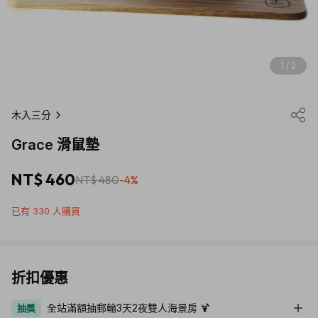
1 / 2
木入三分
Grace 滑鼠墊
NT$ 460
NT$ 480
-4%
已有 330 人購買
折扣優惠
全站滿額抽郵輪3天2夜雙人海景房 🍹
抽獎