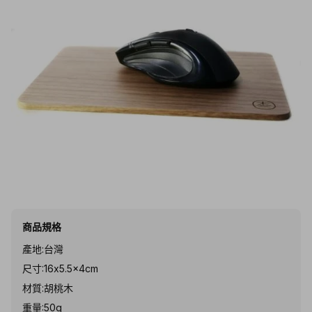
商品規格
產地:台灣
尺寸:16x5.5x4cm
材質:胡桃木
重量:50g