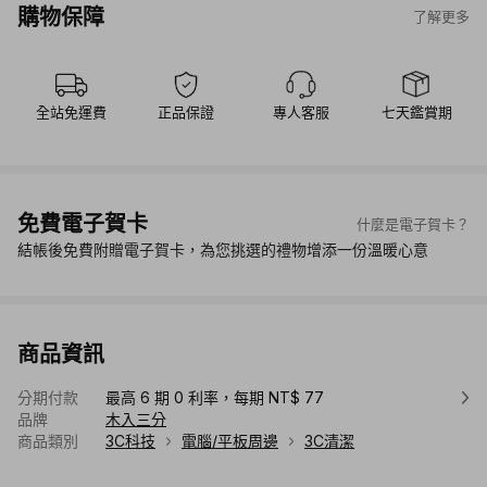
購物保障
了解更多
全站免運費
正品保證
專人客服
七天鑑賞期
免費電子賀卡
什麼是電子賀卡？
結帳後免費附贈電子賀卡，為您挑選的禮物增添一份溫暖心意
商品資訊
分期付款
最高 6 期 0 利率，每期 NT$ 77
品牌
木入三分
商品類別
3C科技
電腦/平板周邊
3C清潔