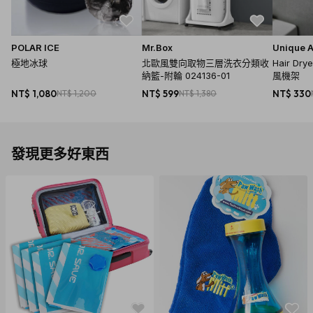
POLAR ICE
Mr.Box
Unique A
極地冰球
北歐風雙向取物三層洗衣分類收
Hair D
納籃-附輪 024136-01
風機架
NT$ 1,080
NT$ 1,200
NT$ 599
NT$ 1,380
NT$ 330
發現更多好東西