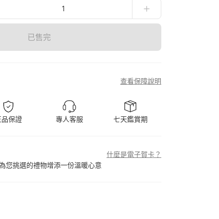
1
已售完
查看保障說明
正品保證
專人客服
七天鑑賞期
什麼是電子賀卡？
為您挑選的禮物增添一份溫暖心意