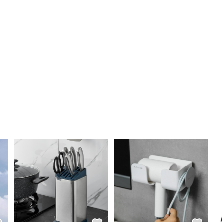
.8公升
、啤酒花、酵母粉
明
供參考。其他需要準備之器具，包括5.7公升容量湯鍋 一只（若有兩只
請退換貨，敬請見諒。
。未經申請許可私自販售恐觸法，請留意！
進口需經過以下程序：進出口報關、空運/海運、當地物流出貨、各國節假
時間更新
<國際預購商品最新訊息>
內的狀態與到貨日期。