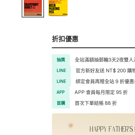
折扣優惠
全站滿額抽郵輪3天2夜雙人海
抽獎
官方新好友送 NT$ 200 購
LINE
綁定會員再贈全站 9 折優惠
LINE
APP 會員每月限定 95 折
APP
首次下單結帳 88 折
首購