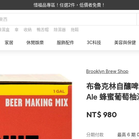
惜福品專區！任選2件，低價者免費！
除濕盒
傘
收納
鴨舌帽
除濕器
拖鞋
家居
休閒娛樂
服飾配件
3C科技
美容與保健
Brooklyn Brew Shop
布魯克林自釀啤酒補充
Ale 蜂蜜葡萄
NT$ 980
分期付款
最高 6 期 