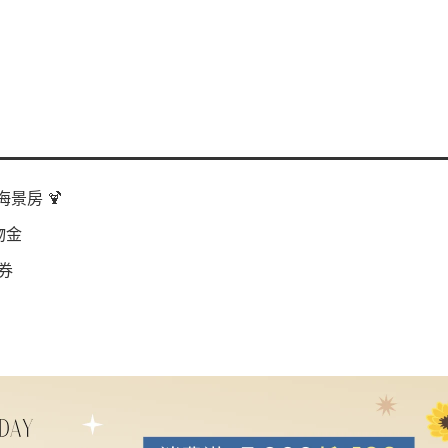
景房 🍹
物金
券