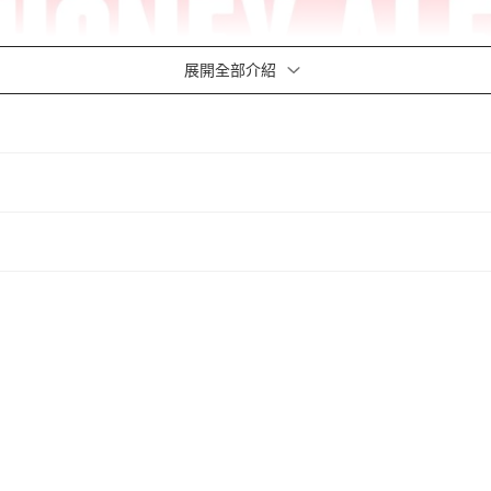
展開全部介紹
 ALE補充包，可釀造多達3.8公升的啤酒，擁有葡萄柚的香、搭配著蜂蜜的甜