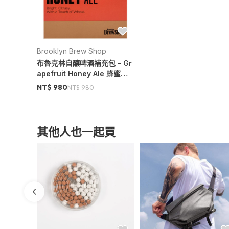
酒精濃度
：
5.5%
容量
：
860公克的釀製啤酒成品，約製造3
內容物
：
啤酒原料一包
Brooklyn Brew Shop
啤酒原料
：
乾燥大麥麥芽混合、比利時糖
布魯克林自釀啤酒補充包 - Gr
apefruit Honey Ale 蜂蜜葡
產地
：
美國設計與製造
萄柚淡啤酒
NT$ 980
NT$ 980
有效期限：2016年12月
*注意事項 附上PDF檔的
中文釀造流程說
※ 飲酒請勿開車。
其他人也一起買
※ 未成年請勿飲酒。
※ 內含食品耗材，一旦拆封使用恕無法申
※ 提醒您：此為自用商品，請勿釀造販售
【國際商品預購寄送須知】
當您購買國際預購品時，商品從國外下單
產生。若有上述變數產生，我們會在第一