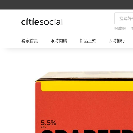
吸塵器
獨家首賣
限時閃購
新品上架
即時排行