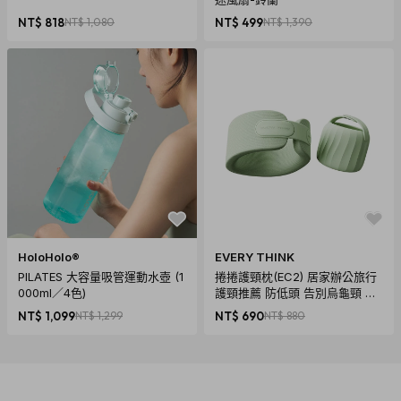
NT$ 818
NT$ 1,080
NT$ 499
NT$ 1,390
HoloHolo®
EVERY THINK
PILATES 大容量吸管運動水壺 (1
捲捲護頸枕(EC2) 居家辦公旅行
000ml／4色)
護頸推薦 防低頭 告別烏龜頸 頸
椎養護 多色可選
NT$ 1,099
NT$ 1,299
NT$ 690
NT$ 880