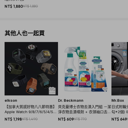
NT$ 1,880
NT$ 1,880
其他人也一起買
elkson
Dr. Beckmann
Mr.Box
【加拿大質感好物八八節特惠】
貝克曼博士衣物去漬入門組 －潔
日式附輪
Apple Watch 9/8/7/6/5/4/SE
淨衣物去漬噴劑 + 衣領袖口去漬
勾*2個) 0
一體成形軍規錶帶 - 44/45mm(
預潔劑 + 超潔淨去漬筆
NT$ 1,198
NT$ 1,490
NT$ 609
NT$ 770
NT$ 649
8色)