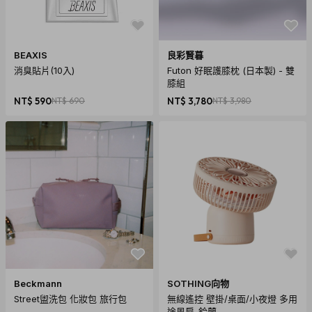
BEAXIS
良彩賢暮
消臭貼片(10入)
Futon 好眠護膝枕 (日本製) - 雙
膝組
NT$ 590
NT$ 690
NT$ 3,780
NT$ 3,980
Beckmann
SOTHING向物
Street盥洗包 化妝包 旅行包
無線遙控 壁掛/桌面/小夜燈 多用
途風扇-鈴蘭