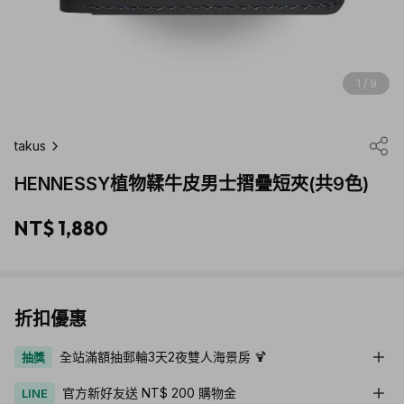
1 / 9
takus
HENNESSY植物鞣牛皮男士摺疊短夾(共9色)
NT$ 1,880
折扣優惠
全站滿額抽郵輪3天2夜雙人海景房 🍹
抽獎
官方新好友送 NT$ 200 購物金
LINE