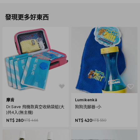
發現更多好東西
摩肯
Lumikenkä
Dr.Save 飛機款真空收納袋組(大
狗狗洗腳器-小
)共4入(無主機)
NT$ 280
NT$ 466
NT$ 420
NT$ 550