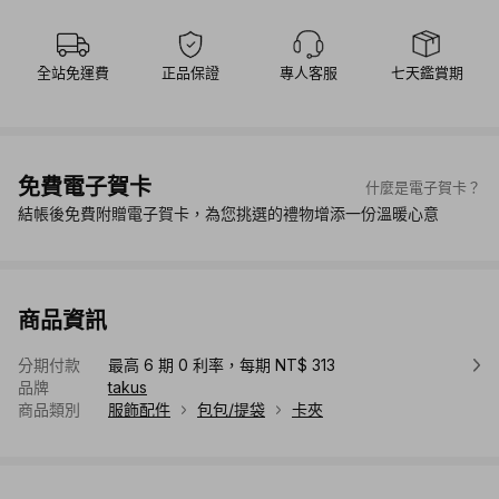
全站免運費
正品保證
專人客服
七天鑑賞期
免費電子賀卡
什麼是電子賀卡？
結帳後免費附贈電子賀卡，為您挑選的禮物增添一份溫暖心意
商品資訊
分期付款
最高 6 期 0 利率，每期 NT$ 313
品牌
takus
商品類別
服飾配件
包包/提袋
卡夾