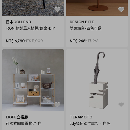
日本COLLEND
DESIGN BITE
IRON 鋼製單人椅凳/邊桌-DIY
雙頭燭台-四色可選
NT$ 6,790
NT$ 11,000
NT$ 968
NT$ 968
LIGFE立格扉
TERAMOTO
可調式四層置物架-白
tidy幾何鏤空傘架 - 白色