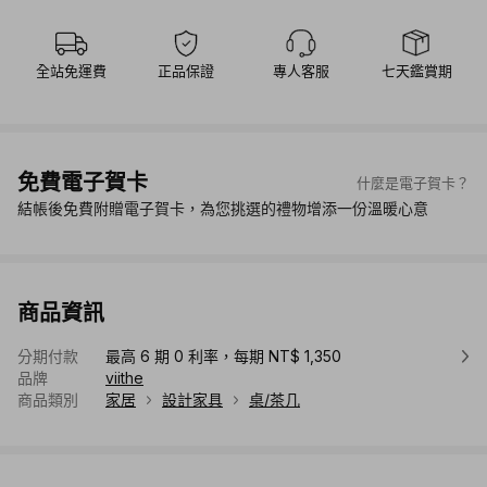
全站免運費
正品保證
專人客服
七天鑑賞期
免費電子賀卡
什麼是電子賀卡？
結帳後免費附贈電子賀卡，為您挑選的禮物增添一份溫暖心意
商品資訊
分期付款
最高 6 期 0 利率，每期 NT$ 1,350
品牌
viithe
商品類別
家居
設計家具
桌/茶几