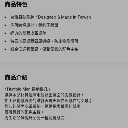
商品特色
台灣原創品牌 / Designed & Made in Taiwan
俐落線條設計，簡約不簡單
經典的雙面皮革桌墊
特意加高桌面四周邊緣，防止物品滾落
粉金低調奢華感，優雅氣質的配色主軸
商品介紹
/ Humble Man 爵納邊几 /
選擇木頭材質溫潤地傳達出盤面的弧線設計，
加上律動感線條的鐵腳表現出理性與感性的交融；
經典的雙面皮革桌墊，悄悄把奢華變的低調。
優雅氣質的配色主軸，
將生活品味提升至另一種沈穩感受。