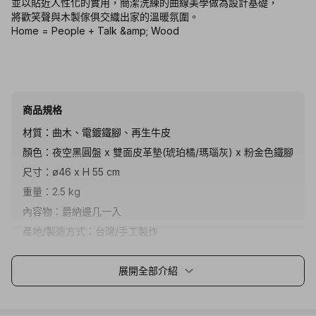
並以貼近人性化的實用，簡潔洗練的曲線美學做為設計基礎，
將歡笑聲與木製傢俱交織出家的溫暖氛圍。
Home = People + Talk &amp; Wood
商品規格
材質：曲木、電鍍鐵腳、再生牛皮
顏色：夜空黑圓盤 x 雙面皮革墊(琥珀橘/瑪瑙灰) x 粉金色鐵腳
尺寸：ø46 x H 55 cm
重量：2.5 kg
內容物：爵納邊几一入
產地/製造方式：台灣/手工製作
-商品保固：在一般正常使用情況下，非人為外力(如：切割或
展開全部介紹
刮傷、撞擊等)及非不當的放置商品於直接受日曬或潮濕的環境
所造成的損壞、實木天然伸縮及自然龜裂特性或天災因素(如：