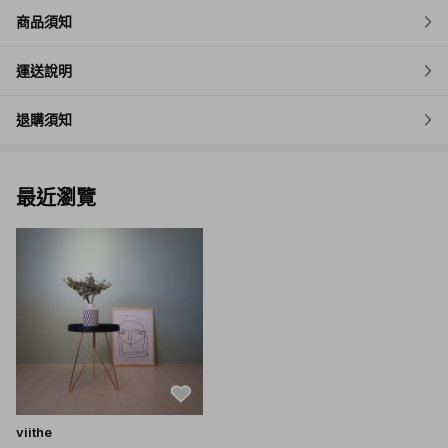
地震、水災、火災、颱風等)造成而出現之瑕疪，viithe提供一
商品須知
年商品結構保固。
運送說明
退購須知
使用說明
如何保養 viithe傢俱：
最近瀏覽
-請勿以化學清潔劑做清潔，日常以乾抹布或微溼抹布做清潔
即可。
請保持清潔過後傢俱表面乾燥，以免木頭承載過多水份而引起
變形的可能。
注意事項
-商品無海外運送。
-免運地區限台灣本島，但不包含偏遠地區(如宜蘭/花東/屏東
viithe