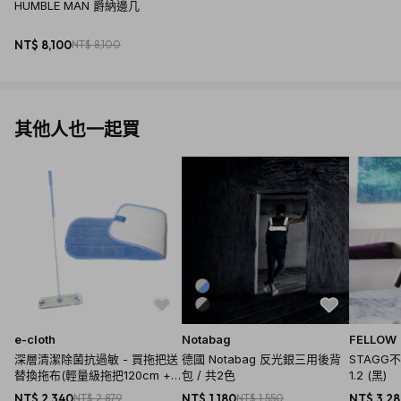
等)及外島
HUMBLE MAN 爵納邊几
-若指定運送地點需吊車服務，費用另計。
NT$ 8,100
NT$ 8,100
-照片與實際產品顏色會因為電腦螢幕及相機性能之不同等其他
變數而產生色差，
請以實際產品顏色為主 每張實木產品皆因不同木紋的組成而獨
其他人也一起買
特，
而在與天然植物塗料結合後會因木紋紋路的不同產生些許色
差，此乃正常自然現象
-商品採隨機出貨，恕無法挑選木紋 除特殊商品送達時間於產
品說明中另有標註外
-原則上商品將於訂單完成、付款成功後5~ 7 個工作天內送達
(不含週六日); 限台灣本島。
-送貨方式：由廠商透過郵局、宅配、貨運等方式送達。
e-cloth
Notabag
FELLOW
深層清潔除菌抗過敏 - 買拖把送
德國 Notabag 反光銀三用後背
STAGG
替換拖布(輕量級拖把120cm +
包 / 共2色
1.2 (黑)
專用替換拖布)
NT$ 2,340
NT$ 2,879
NT$ 1,180
NT$ 1,550
NT$ 3,2