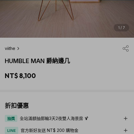
1 / 7
viithe
HUMBLE MAN 爵納邊几
NT$ 8,100
折扣優惠
全站滿額抽郵輪3天2夜雙人海景房 🍹
抽獎
官方新好友送 NT$ 200 購物金
LINE