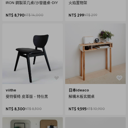
IRON 鋼製茶几桌/沙發邊桌-DIY
火焰置物架
NT$ 8,790
NT$ 14,000
NT$ 299
NT$ 299
viithe
日本ideaco
斐特餐椅 皮革版 - 特仕黑
解構木板玄關桌
NT$ 8,300
NT$ 8,300
NT$ 9,595
NT$ 10,900