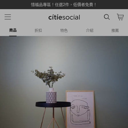
惜福品專區！任選2件，低價者免費！
商品
折扣
特色
介紹
推薦