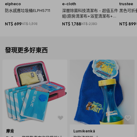
elpheco
e-cloth
trustee
防水感應垃圾桶ELPH5711
深層除菌科技清潔布 - 超值五件
黑色可折
組(廚房清潔布+浴室清潔布+萬
用清潔布+窗戶清潔布+玻璃拋光
NT$ 699
NT$ 1,398
NT$ 1,788
NT$ 2,180
NT$ 899
布)
發現更多好東西
商品規格
產地：中國
材質：高品質鋁
尺寸：8.94 x 6.9 x 2.92cm
重量： 240g
【國際商品預購須知】
1. 購買國際預購商品時，頁面依預計出貨日載明標示，請以預
摩肯
Lumikenkä
計出貨日為主。