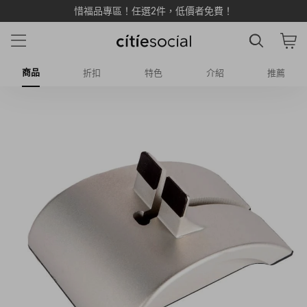
惜福品專區！任選2件，低價者免費！
商品
折扣
特色
介紹
推薦