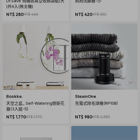
Dr.Save 飛機款真空收納袋組(大
狗狗洗腳器-小
)共4入(無主機)
2. 商品從國外下單進口需經過以下程序：進出口報關、空運/海
NT$ 280
NT$ 466
NT$ 420
NT$ 550
運、當地物流出貨、各國節假日、天氣與人為…等各方面不可
預期之變數產生。若有上述變數產生，我們會在第一時間更新
國際預購商品最新訊息內的狀態與到貨日期。因突發不可抗拒
之因素，致使預購商品無法如預計時間出貨，citiesocial將保
留取消您訂單的權利，取消後也將主動辦理退款事宜。
購買須知
商品須知
1. 產品因拍攝關係顏色可能略有差異，實際以廠商出貨為主。
Boskke.
SteamOne
2. 商品情境照為示意用，僅商品主體不包含其他配件，請以規
天空之盆_ Self-Watering倒掛花
充電式除毛球機(RP10B)
格內容物為主。
器(3入組-S)
NT$ 1,770
NT$ 1,770
NT$ 980
NT$ 2,380
運送說明
1. 商品免運費，商品下單後依訂單編號開始寄送（3個工作天內
送達，送貨範圍限台灣本島）。
注意！收件地址請勿為郵政信