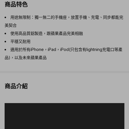
商品特色
用途無限制：獨一無二的手機座，放置手機、充電、同步都能完
美契合
使用高品質鋁製造，跟蘋果產品完美相融
平穩又耐用
適用於所有iPhone，iPad，iPod(只包含有lightning充電口等產
品)，以及未來蘋果產品
商品介紹