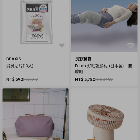
箱
。
2. 商品頁標示「預購、客製化」商品，將以實際出貨或製作日
標示為主。（不適用3個工作天出貨）
3. 送貨方式由物流宅配送達。
4. 訂購商品若經配送三次無法送達，並經本公司以電話與E-
mail均無法聯繫逾三天者，本公司將取消該筆訂單並全額退
款。
BEAXIS
良彩賢暮
消臭貼片(10入)
Futon 好眠護膝枕 (日本製) - 雙
退貨須知
膝組
1. 依《消費者保護法》的規定，消費者享有商品貨到日起七天
NT$ 590
NT$ 690
NT$ 3,780
NT$ 3,980
猶豫期的權益。
注意！猶豫期並非試用期
，所以，您所退回的
商品必須是全新的狀態、而且完整包裝（含商品本體、配件、
贈品、保證書、原廠包裝及所有附隨文件或資料的完整性），
切勿缺漏任何配件、自行拆解檢查商品、或損毀原廠外盒。原
廠外盒及原廠包裝都屬於商品的一部分，若有遺失、毀損或缺
件，可能影響您退貨的權益，也可能依照損毀程度扣除為回復
原狀所必要的費用。