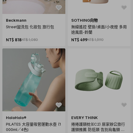
2. 如果您所購買的商品是電腦軟體、遊戲光碟、CD、VCD、
DVD、食品、耗材、個人衛生用品等，一經拆封即無法回復原
Beckmann
SOTHING向物
狀的商品，除非拆封後發現為瑕疵品，否則一經拆封恕無法辦
Street盥洗包 化妝包 旅行包
無線遙控 壁掛/桌面/小夜燈 多用
途風扇-鈴蘭
理退貨。
NT$ 818
NT$ 1,080
NT$ 499
NT$ 1,390
3. 七天鑑賞期內退購所產生之運費，由出貨廠商負擔，收到商
品後隔天起算為第一天，欲退購者請於七日內提出，逾期恕不
受理。
HoloHolo®
EVERY THINK
PILATES 大容量吸管運動水壺 (1
捲捲護頸枕(EC2) 居家辦公旅行
000ml／4色)
護頸推薦 防低頭 告別烏龜頸 頸