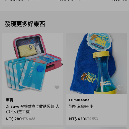
發現更多好東西
摩肯
Lumikenkä
Dr.Save 飛機款真空收納袋組(大
狗狗洗腳器-小
)共4入(無主機)
NT$ 280
NT$ 466
NT$ 420
NT$ 550