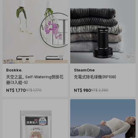
商品規格
產地：日本 / made in Japan
保固：無
材質：100%純棉
尺寸：145 x 190cm
Boskke.
SteamOne
重量：約 950g
天空之盆_ Self-Watering倒掛花
充電式除毛球機(RP10B)
內容物：IKOI 今治毛巾毯 薰衣草灰 x1
器(3入組-S)
NT$ 1,770
NT$ 1,770
NT$ 980
NT$ 2,380
注意事項
本產品為個人衛生用品，依照消費者保護法的規定，一經拆封
即無法回復原狀
的個人衛生用品，在您還不確定是否要辦理退貨以前，請勿拆