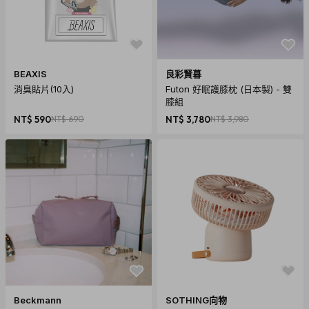
封，一經拆封則
依據消保法第19條第1、2項及行政院公佈之通訊交易解除權合
理例外情事適用
準則第2條第6款之規定，無法享有七天猶豫期之權益且不得辦
BEAXIS
良彩賢暮
理退貨。
消臭貼片(10入)
Futon 好眠護膝枕 (日本製) - 雙
膝組
NT$ 590
NT$ 690
NT$ 3,780
NT$ 3,980
Beckmann
SOTHING向物