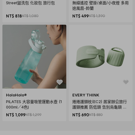
Street盥洗包 化妝包 旅行包
無線遙控 壁掛/桌面/小夜燈 多用
途風扇-鈴蘭
NT$ 818
NT$ 1,080
NT$ 499
NT$ 1,390
HoloHolo®
EVERY THINK
PILATES 大容量吸管運動水壺 (1
捲捲護頸枕(EC2) 居家辦公旅行
000ml／4色)
護頸推薦 防低頭 告別烏龜頸 頸
椎養護 多色可選
NT$ 1,099
NT$ 1,299
NT$ 690
NT$ 880