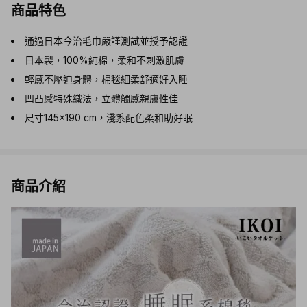
商品特色
通過日本今治毛巾嚴謹測試並授予認證
日本製，100%純棉，柔和不刺激肌膚
輕感不壓迫身體，棉毯細柔舒適好入睡
凹凸感特殊織法，立體觸感親膚性佳
尺寸145×190 cm，淺系配色柔和助好眠
商品介紹