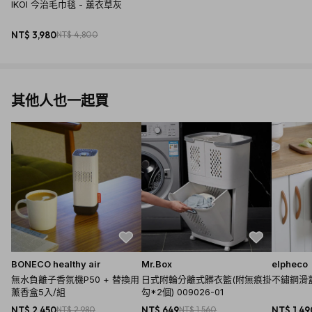
IKOI 今治毛巾毯 - 薰衣草灰
NT$ 3,980
NT$ 4,800
其他人也一起買
BONECO healthy air
Mr.Box
elpheco
無水負離子香氛機P50 + 替換用
日式附輪分離式髒衣籃(附無痕掛
不鏽鋼滑蓋
薰香盒5入/組
勾*2個) 009026-01
NT$ 2,450
NT$ 2,980
NT$ 649
NT$ 1,560
NT$ 1,49