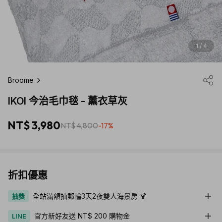
1 / 4
Broome
IKOI 今治毛巾毯 - 薰衣草灰
NT$ 3,980
NT$ 4,800
-17%
折扣優惠
全站滿額抽郵輪3天2夜雙人海景房 🍹
抽獎
官方新好友送 NT$ 200 購物金
LINE