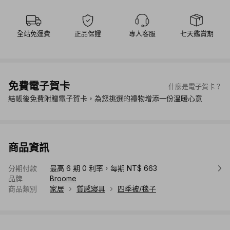
全站免運費
正品保證
專人客服
七天鑑賞期
免費電子賀卡
什麼是電子賀卡？
結帳後免費附贈電子賀卡，為您挑選的禮物增添一份溫暖心意
商品資訊
分期付款
最高 6 期 0 利率，每期 NT$ 663
品牌
Broome
商品類別
家居
質感寢具
四季被/毯子