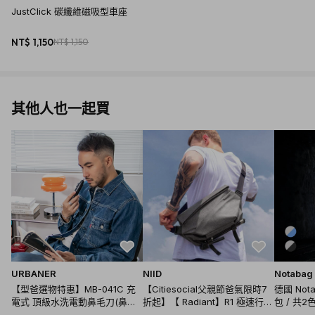
JustClick 碳纖維磁吸型車座
NT$ 1,150
NT$ 1,150
其他人也一起買
URBANER
NIID
Notabag
【型爸選物特惠】MB-041C 充
【Citiesocial父親節爸氣限時7
德國 No
電式 頂級水洗電動鼻毛刀(鼻毛
折起】【 Radiant】R1 極速行動
包 / 共2
剪/鼻毛修剪器/鼻毛刀)
單肩包 - 五色任選