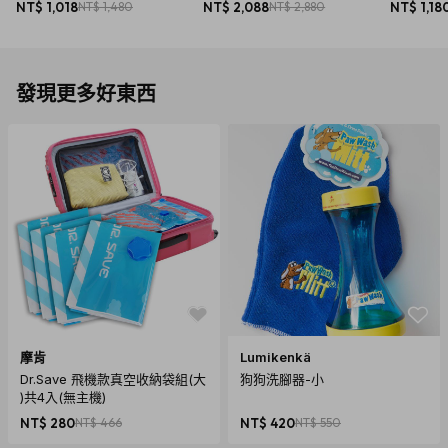
NT$ 1,018
NT$ 1,480
NT$ 2,088
NT$ 2,880
NT$ 1,18
發現更多好東西
摩肯
Lumikenkä
Dr.Save 飛機款真空收納袋組(大
狗狗洗腳器-小
)共4入(無主機)
商品規格
NT$ 280
NT$ 466
NT$ 420
NT$ 550
產地：台灣設計、中國製造