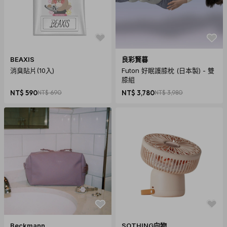
BEAXIS
良彩賢暮
消臭貼片(10入)
Futon 好眠護膝枕 (日本製) - 雙
膝組
NT$ 590
NT$ 690
NT$ 3,780
NT$ 3,980
Beckmann
SOTHING向物