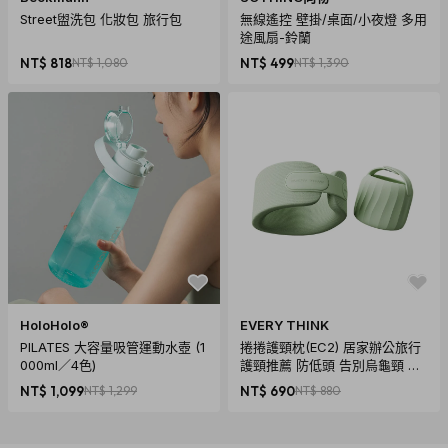
Street盥洗包 化妝包 旅行包
無線遙控 壁掛/桌面/小夜燈 多用
途風扇-鈴蘭
NT$ 818
NT$ 1,080
NT$ 499
NT$ 1,390
HoloHolo®
EVERY THINK
PILATES 大容量吸管運動水壺 (1
捲捲護頸枕(EC2) 居家辦公旅行
000ml／4色)
護頸推薦 防低頭 告別烏龜頸 頸
椎養護 多色可選
NT$ 1,099
NT$ 1,299
NT$ 690
NT$ 880