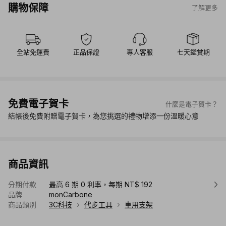
購物保障
了解更多
全站免運費
正品保證
專人客服
七天鑑賞期
免費電子賀卡
什麼是電子賀卡？
結帳後免費附贈電子賀卡，為您挑選的禮物增添一份溫暖心意
商品資訊
分期付款
最高 6 期 0 利率，每期 NT$ 192
品牌
monCarbone
商品類別
3C科技
代步工具
車用支架