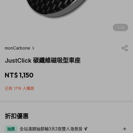
1 / 4
monCarbone
JustClick 碳纖維磁吸型車座
NT$ 1,150
已有 1719 人購買
折扣優惠
全站滿額抽郵輪3天2夜雙人海景房 🍹
抽獎