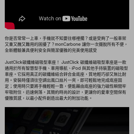
你是否常常一上車，手機就不知要往哪裡擱？或是受夠了一般車架
又重又醜又難用的困擾了？monCarbone 讓你一次擺脫所有不便，
全新體驗兼具便利安全與簡潔優雅的完美使用感受
JustClick碳纖維磁吸型車座！ JustClick 碳纖維磁吸型車座是一款
通用於所有智慧型手機、車用導航、iPod 與其他手持裝置的磁吸型
車座。它採用真正的碳纖維結合鋅合金底座，質地輕巧卻又無比耐
用。安裝時僅須往空調出風口扇片一夾，即可輕鬆地完成底座固
定；使用時只要將手機輕輕一靠，便能藉由底座的強力磁性瞬間牢
牢吸附住，迅速俐落。其簡約時尚的設計，更讓你的愛車空間保有
優雅質感，以最小配件創造出最大的附加功能。