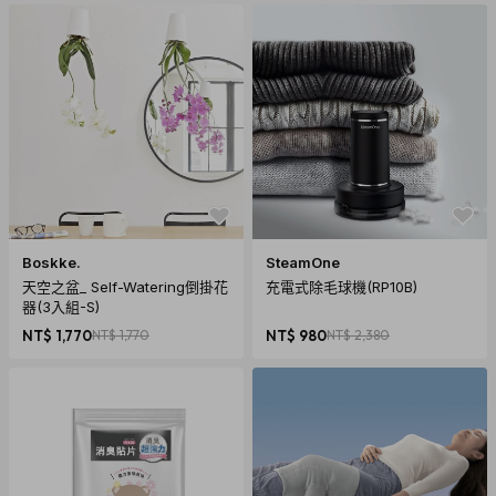
材質：碳纖維、鋅合金、磁鐵、鐵
尺寸：直徑38mm x高30mm
重量：47g
保固：新品不良
內容物：車座x1、貼片x2
使用說明
Boskke.
SteamOne
JustClick 碳纖維磁吸型車座安裝方式 只須將車座夾於空調出
天空之盆_ Self-Watering倒掛花
充電式除毛球機(RP10B)
風口扇片並將金屬貼片固定於手持裝置上，便能將兩者輕鬆吸
器(3入組-S)
附在一起。
NT$ 1,770
NT$ 1,770
NT$ 980
NT$ 2,380
金屬貼片使用方式
方式一：撕開離型膜並直接黏貼在裝置的背面後即可使用。
方式二：將金屬貼片固定於手機與保護殼之間。
方式三：將金屬貼片直接黏貼於保護殼的外側。