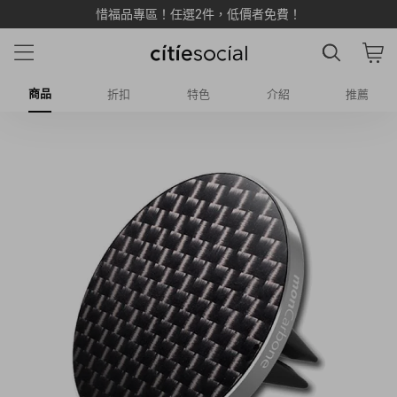
惜福品專區！任選2件，低價者免費！
商品
折扣
特色
介紹
推薦