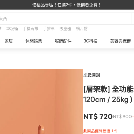
惜福品專區！任選2件，低價者免費！
帶
垃圾桶
手機背帶
手推車
吸塵器
鴨舌帽
家居
休閒娛樂
服飾配件
3C科技
美容與保健
平安伸銅
[層架款] 全功能伸
120cm / 25kg )
NT$ 720
NT$ 900
此商品僅剩最後 1 件