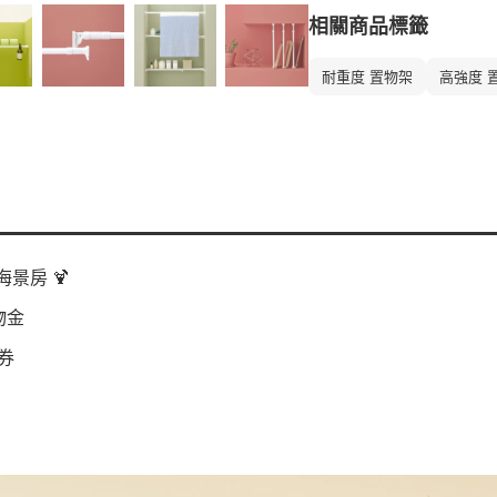
相關商品標籤
耐重度 置物架
高強度 
景房 🍹
物金
券