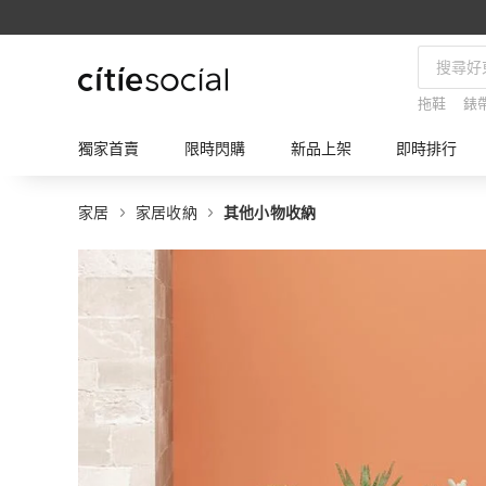
拖鞋
錶
獨家首賣
限時閃購
新品上架
即時排行
家居
家居收納
其他小物收納