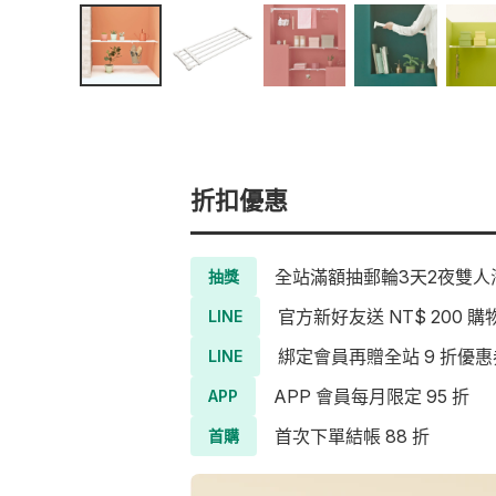
折扣優惠
全站滿額抽郵輪3天2夜雙人海
抽獎
官方新好友送 NT$ 200 購
LINE
綁定會員再贈全站 9 折優惠
LINE
APP 會員每月限定 95 折
APP
首次下單結帳 88 折
首購