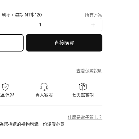
0 利率，每期 NT$ 120
所有方案
1
直接購買
查看保障說明
正品保證
專人客服
七天鑑賞期
什麼是電子賀卡？
為您挑選的禮物增添一份溫暖心意