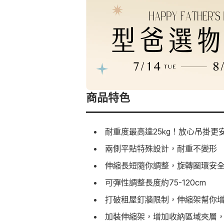
商品特色
耐重度最高達25kg！放心吊掛更
兩側平貼特殊設計，耐重不變形
伸縮長短隨你調整，旋轉圈環安
可彈性調整長度約75-120cm
打破租屋釘牆限制，伸縮架幫你
加裝伸縮架，增加收納區域夾層