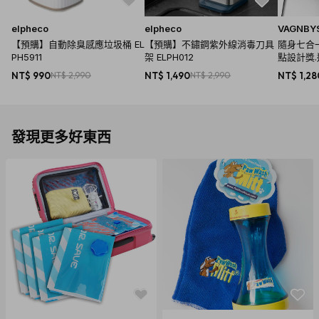
elpheco
elpheco
VAGNBY
【預購】自動除臭感應垃圾桶 EL
【預購】不鏽鋼紫外線消毒刀具
隨身七合
PH5911
架 ELPH012
點設計獎
NT$ 990
NT$ 2,990
NT$ 1,490
NT$ 2,990
NT$ 1,28
發現更多好東西