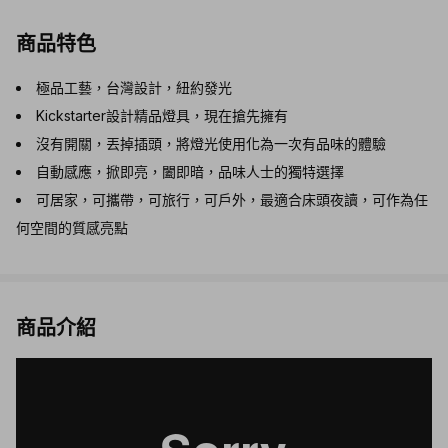
商品特色
極品工藝，台灣設計，紐約發光
Kickstarter設計精品燈具，現在搶先擁有
沒有開關，丟掉插頭，將燈光使用化為一次有品味的體驗
自動感應，掀即亮，闔即暗，品味人士的獨特選擇
可居家，可攜帶，可旅行，可戶外，最適合床頭夜讀，可作為任
何空間的質感亮點
商品介紹