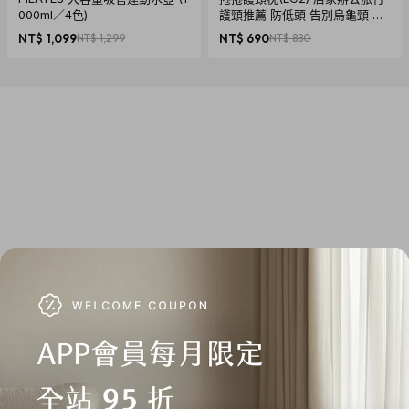
內建電池：8000mAh（持久５小時）
000ml／4色)
護頸推薦 防低頭 告別烏龜頸 頸
椎養護 多色可選
光源：3 瓦特ＬＥＤ黃光
NT$ 1,099
NT$ 1,299
NT$ 690
NT$ 880
充電電源：5V
，
500mA~2A
，
5.5/2.1mm DC connector（可
USB充電）
尺寸：19cm x 13.5cm x 4.2cm
※ 此為國際進口產品，預計2015/12/9到貨後依訂單編號開始寄
送。
【國際商品預購寄送須知】
當您購買國際預購品時，商品從國外下單進口需經過以下程
序：進出口報關、空運/海運、當地物流出貨、各國節假日、天
氣與人為…等各方面不可預期之變數產生。若有上述變數產
生，我們會在第一時間更新
<國際預購商品最新訊息>
內的狀態
與到貨日期。
因突發不可抗拒之因素，致使預購商品無法如預計時間出貨，
citiesocial 將保留取消您下單商品的權利，取消後也將主動辦