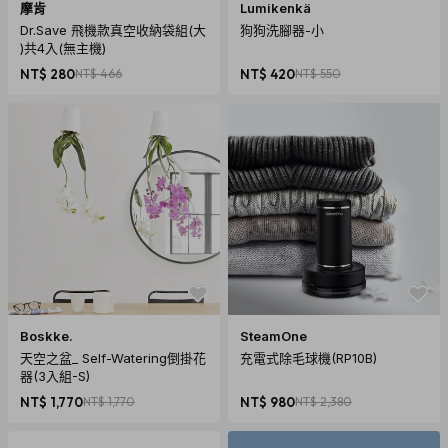
摩肯
Lumikenkä
Dr.Save 飛機款真空收納袋組(大
狗狗洗腳器-小
)共4入(無主機)
NT$ 280
NT$ 466
NT$ 420
NT$ 550
Boskke.
SteamOne
天空之盆_ Self-Watering倒掛花
充電式除毛球機(RP10B)
器(3入組-S)
NT$ 1,770
NT$ 1,770
NT$ 980
NT$ 2,380