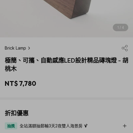
1 / 4
Brick Lamp
極簡、可攜、自動感應LED設計精品磚塊燈 - 胡
桃木
NT$ 7,780
折扣優惠
全站滿額抽郵輪3天2夜雙人海景房 🍹
抽獎