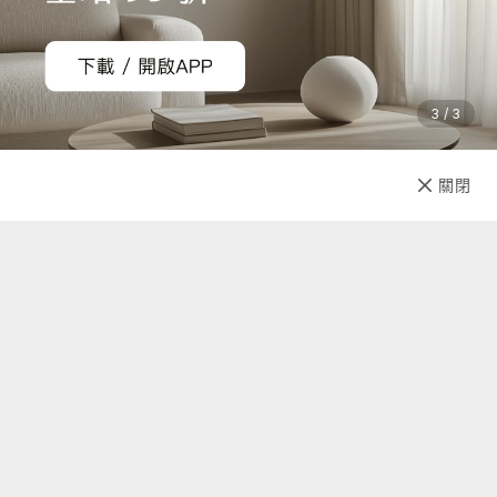
理退款事宜。
3 / 3
已售完
關閉
先放收藏
關於我們