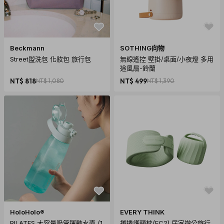
Beckmann
SOTHING向物
Street盥洗包 化妝包 旅行包
無線遙控 壁掛/桌面/小夜燈 多用
途風扇-鈴蘭
NT$ 818
NT$ 1,080
NT$ 499
NT$ 1,390
商品規格
HoloHolo®
EVERY THINK
產地：中國
PILATES 大容量吸管運動水壺 (1
捲捲護頸枕(EC2) 居家辦公旅行