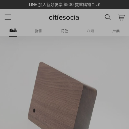
LINE 加入新好友享 $500 雙重購物金 💰
商品
折扣
特色
介紹
推薦