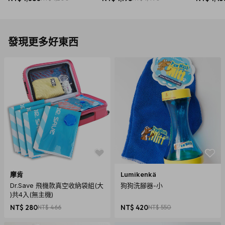
8色)
發現更多好東西
摩肯
Lumikenkä
Dr.Save 飛機款真空收納袋組(大
狗狗洗腳器-小
)共4入(無主機)
NT$ 280
NT$ 466
NT$ 420
NT$ 550