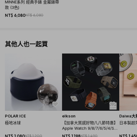
MINNE系列 經典手錶 金屬錶帶
款 (3色)
NT$ 6,080
NT$ 6,080
其他人也一起買
POLAR ICE
elkson
Daiwa大
極地冰球
【加拿大質感好物八八節特惠】
日本製超薄
Apple Watch 9/8/7/6/5/4/SE
一體成形軍規錶帶 - 44/45mm(
NT$ 1,080
NT$ 1,200
NT$ 1,198
NT$ 1,490
NT$ 1,45