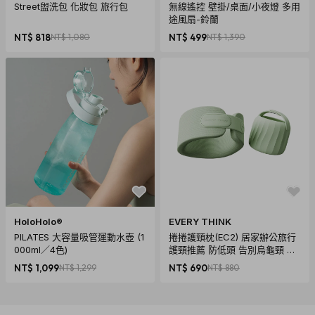
Street盥洗包 化妝包 旅行包
無線遙控 壁掛/桌面/小夜燈 多用
途風扇-鈴蘭
NT$ 818
NT$ 1,080
NT$ 499
NT$ 1,390
HoloHolo®
EVERY THINK
PILATES 大容量吸管運動水壺 (1
捲捲護頸枕(EC2) 居家辦公旅行
000ml／4色)
護頸推薦 防低頭 告別烏龜頸 頸
椎養護 多色可選
NT$ 1,099
NT$ 1,299
NT$ 690
NT$ 880