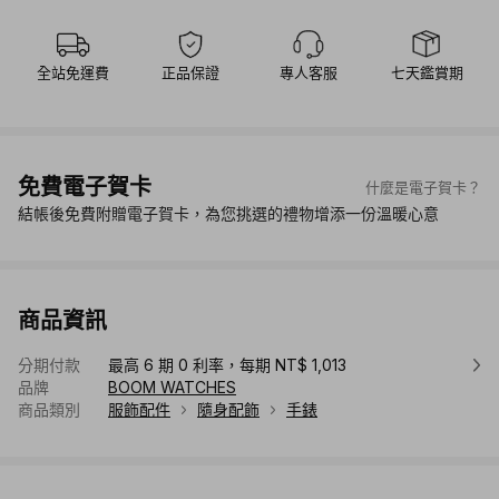
全站免運費
正品保證
專人客服
七天鑑賞期
免費電子賀卡
什麼是電子賀卡？
結帳後免費附贈電子賀卡，為您挑選的禮物增添一份溫暖心意
商品資訊
分期付款
最高 6 期 0 利率，每期 NT$ 1,013
品牌
BOOM WATCHES
商品類別
服飾配件
隨身配飾
手錶