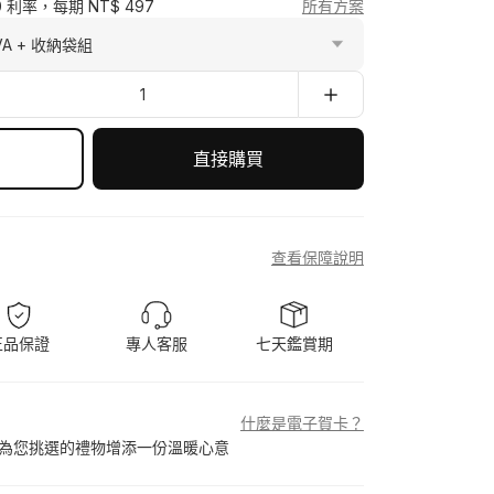
0 利率，每期 NT$ 497
所有方案
1
直接購買
查看保障說明
正品保證
專人客服
七天鑑賞期
什麼是電子賀卡？
為您挑選的禮物增添一份溫暖心意