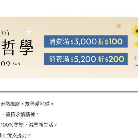
回收天然橡膠，友善愛地球。
材，堅持永續精神。
100%零塑，減塑新生活。
良止滑支撐力。