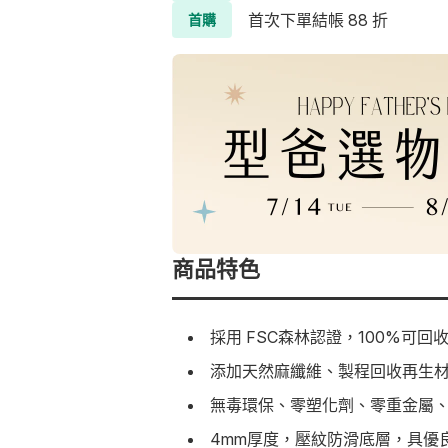
首次下單結帳 88 折
首購
商品特色
採用 FSC森林認證，100%可
添加天然麻纖維、製程回收再生
無毒環保、零塑化劑、零重金屬、
4mm厚度，壓紋防滑底層，具優