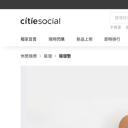
手推車
獨家首賣
限時閃購
新品上架
即時排行
休閒娛樂
瑜珈
瑜珈墊