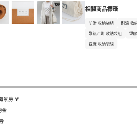
相關商品標籤
防滑 收納袋組
耐溫 收
聚氯乙烯 收納袋組
塑膠
亞麻 收納袋組
景房 🍹
物金
券