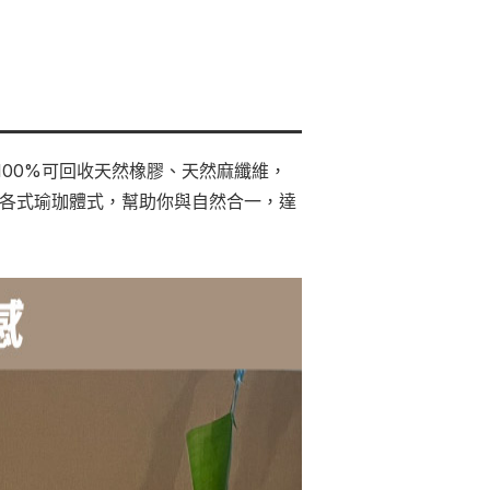
認證100%可回收天然橡膠、天然麻纖維，
習各式瑜珈體式，幫助你與自然合一，達