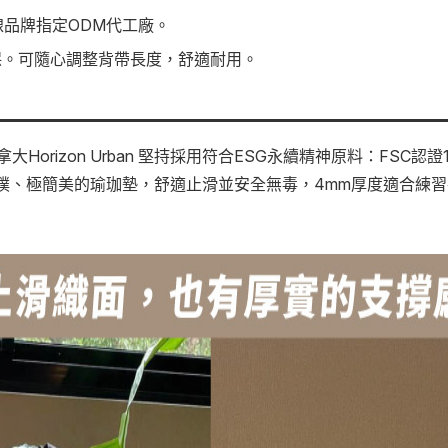
線品牌指定ODM代工廠。
保。可隨心調整背帶長度，舒適耐用。
orizon Urban 堅持採用符合ESG永續精神原料：FSC
質樸、極簡美的瑜珈墊，舒適止滑並安全無毒，4mm厚度適合練