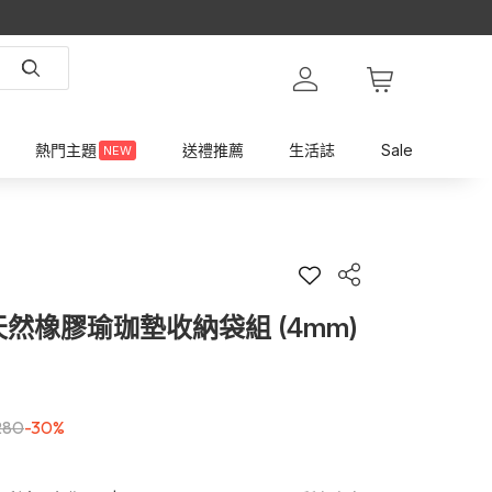
熱門主題
送禮推薦
生活誌
Sale
NEW
 天然橡膠瑜珈墊收納袋組 (4mm)
280
-30%