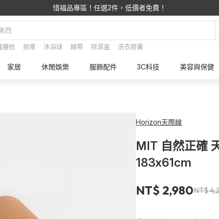
惜福品專區！任選2件，低價者免費！
護腰枕
按摩
沐浴球
錶帶
除濕盒
洗衣膠囊
家居
休閒娛樂
服飾配件
3C科技
美容與保健
Horizon天際線
MIT 自然正確
183x61cm
NT$ 2,980
NT$ 4,