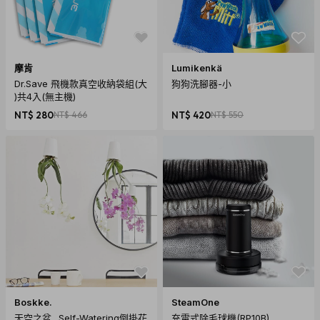
摩肯
Lumikenkä
Dr.Save 飛機款真空收納袋組(大
狗狗洗腳器-小
)共4入(無主機)
NT$ 280
NT$ 466
NT$ 420
NT$ 550
Boskke.
SteamOne
天空之盆_ Self-Watering倒掛花
充電式除毛球機(RP10B)