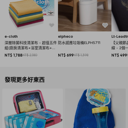
e-cloth
elpheco
Lt-Leadt
深層除菌科技清潔布 - 超值五件
防水感應垃圾桶ELPH5711
【父親節
組(廚房清潔布+浴室清潔布+萬
線 - 2個
用清潔布+窗戶清潔布+玻璃拋光
NT$ 1,788
NT$ 2,180
NT$ 699
NT$ 1,398
NT$ 499
布)
發現更多好東西