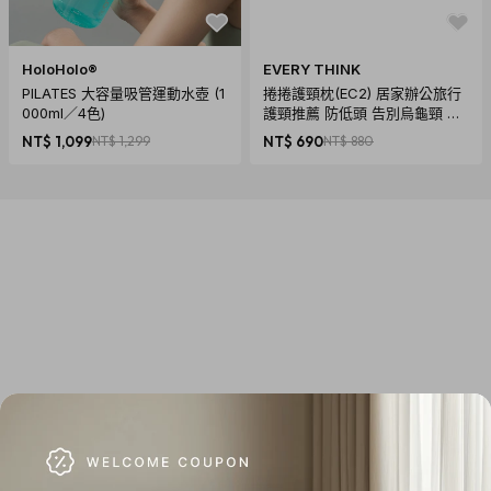
商品須知
1. 產品因拍攝關係顏色可能略有差異，實際以廠商出貨為主。
2. 商品情境照為示意用，僅商品主體不包含其他配件，請以規
HoloHolo®
EVERY THINK
PILATES 大容量吸管運動水壺 (1
捲捲護頸枕(EC2) 居家辦公旅行
格內容物為主。
000ml／4色)
護頸推薦 防低頭 告別烏龜頸 頸
椎養護 多色可選
運送說明
NT$ 1,099
NT$ 1,299
NT$ 690
NT$ 880
1. 商品免運費，商品下單後依訂單編號開始寄送（3個工作天內
送達，送貨範圍限台灣本島）。
注意！收件地址請勿為郵政信
箱
。
2. 商品頁標示「預購、客製化」商品，將以實際出貨或製作日
標示為主。（不適用3個工作天出貨）
3. 送貨方式由物流宅配送達。
4. 訂購商品若經配送三次無法送達，並經本公司以電話與E-
mail均無法聯繫逾三天者，本公司將取消該筆訂單並全額退
款。
退貨須知
1. 依《消費者保護法》的規定，消費者享有商品貨到日起七天