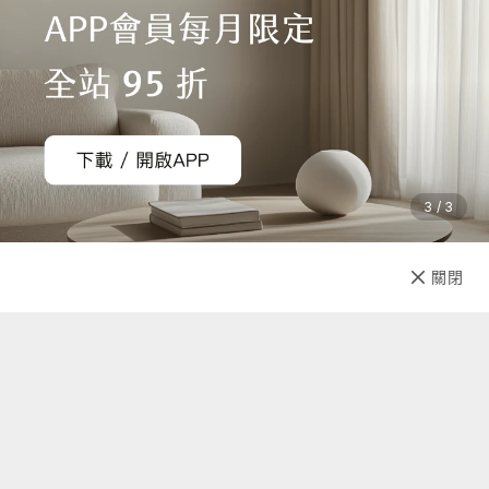
猶豫期的權益。
注意！猶豫期並非試用期
，所以，您所退回的
商品必須是全新的狀態、而且完整包裝（含商品本體、配件、
贈品、保證書、原廠包裝及所有附隨文件或資料的完整性），
切勿缺漏任何配件、自行拆解檢查商品、或損毀原廠外盒。原
廠外盒及原廠包裝都屬於商品的一部分，若有遺失、毀損或缺
件，可能影響您退貨的權益，也可能依照損毀程度扣除為回復
3 / 3
原狀所必要的費用。
2. 如果您所購買的商品是電腦軟體、遊戲光碟、CD、VCD、
DVD、食品、耗材、個人衛生用品等，一經拆封即無法回復原
已售完
關閉
先放收藏
狀的商品，除非拆封後發現為瑕疵品，否則一經拆封恕無法辦
理退貨。
3. 七天鑑賞期內退購所產生之運費，由出貨廠商負擔，收到商
品後隔天起算為第一天，欲退購者請於七日內提出，逾期恕不
受理。