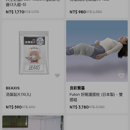
器(3入組-S)
NT$ 1,770
NT$ 1,770
NT$ 980
NT$ 2,380
商品規格
產地：美國
BEAXIS
良彩賢暮
消臭貼片(10入)
Futon 好眠護膝枕 (日本製) - 雙
容量：8ml
膝組
重量：35g
NT$ 590
NT$ 690
NT$ 3,780
NT$ 3,980
使用說明