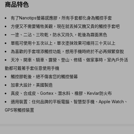
商品特色
有了Nanotips螢幕感應膠，所有手套都化身為觸控手套
方便又不需要犧牲美觀，現在就丟掉又醜又貴的觸控手套吧
一塗、二沾、三吹乾，防水又持久，乾後為霧面黑色
單瓶可使用十五次以上，單次塗抹效果可維持三十天以上
為喜歡的手套增添觸控功能，想用手機時終於不必再頻繁穿脫
天冷、開車、騎車、露營、登山、修繕、做家事時，室內戶外活
動都可戴著手套任意使用手機
觸控膠乾後，絕不傷害您的觸控螢幕
加拿大設計，美國製造
真皮、合成皮、Gortex、潛水料、橡膠、Kevlar防火布
適用裝置：任何品牌的平板電腦、智慧型手機、Apple Watch、
GPS等觸控裝置