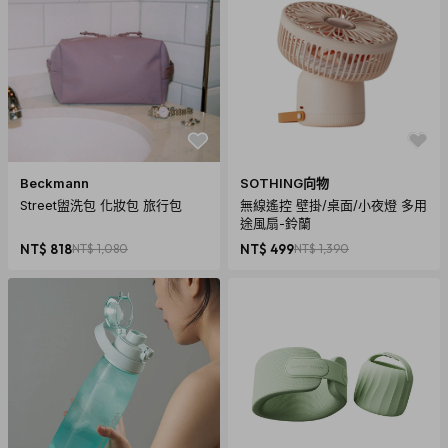
【國際商品預購寄送須知】
當您購買國際預購品時，商品從國外下單進口需經過以下程
Beckmann
SOTHING向物
序：進出口報關、空運/海運、當地物流出貨、各國節假日、天
Street盥洗包 化妝包 旅行包
無線遙控 壁掛/桌面/小夜燈 多用
氣與人為…等各方面不可預期之變數產生。若有上述變數產
途風扇-鈴蘭
生，我們會在第一時間更新
<國際預購商品最新訊息>
內的狀態
NT$ 818
NT$ 1,080
NT$ 499
NT$ 1,390
與到貨日期。
因突發不可抗拒之因素，致使預購商品無法如預計時間出貨，
citiesocial 將保留取消您下單商品的權利，取消後也將主動辦
理退款事宜。
購買須知