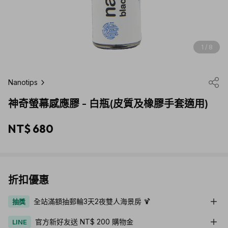
1 / 8
Nanotips
神奇螢幕感應膠 - 白瓶(皮質及橡膠手套適用)
NT$ 680
折扣優惠
全站滿額抽郵輪3天2夜雙人海景房 🍹
抽獎
官方新好友送 NT$ 200 購物金
LINE