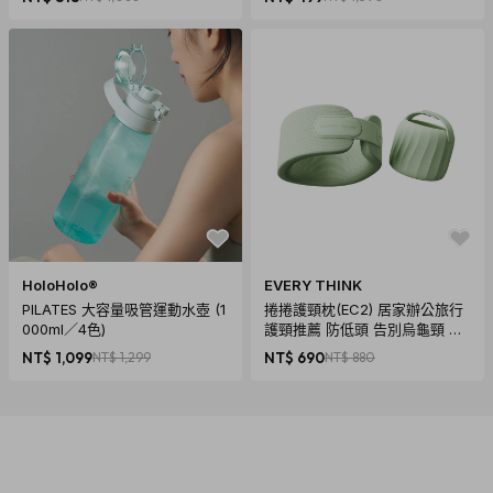
HoloHolo®
EVERY THINK
PILATES 大容量吸管運動水壺 (1
捲捲護頸枕(EC2) 居家辦公旅行
000ml／4色)
護頸推薦 防低頭 告別烏龜頸 頸
椎養護 多色可選
NT$ 1,099
NT$ 1,299
NT$ 690
NT$ 880