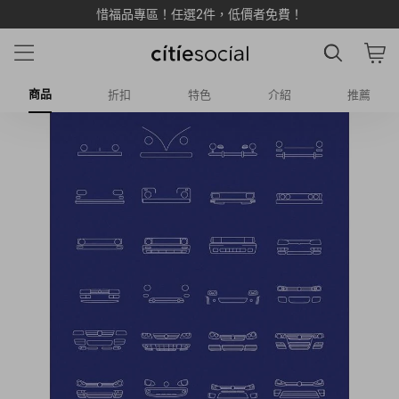
惜福品專區！任選2件，低價者免費！
商品
折扣
特色
介紹
推薦