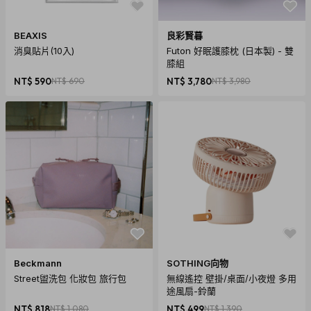
BEAXIS
良彩賢暮
消臭貼片(10入)
Futon 好眠護膝枕 (日本製) - 雙
膝組
NT$ 590
NT$ 690
NT$ 3,780
NT$ 3,980
Beckmann
SOTHING向物
Street盥洗包 化妝包 旅行包
無線遙控 壁掛/桌面/小夜燈 多用
途風扇-鈴蘭
NT$ 818
NT$ 1,080
NT$ 499
NT$ 1,390