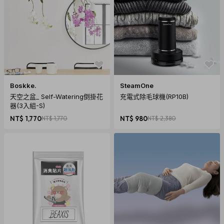
內容物：掛畫，畫桶
油墨顏色：白
注意事項
本產品不包含畫框。
Boskke.
SteamOne
天空之盆_ Self-Watering倒掛花
充電式除毛球機(RP10B)
器(3入組-S)
NT$ 1,770
NT$ 1,770
NT$ 980
NT$ 2,380