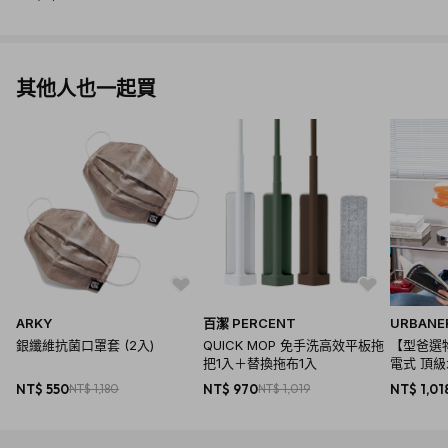
其他人也一起買
ARKY
百潔 PERCENT
URBANE
銀纖維抗菌口罩套 (2入)
QUICK MOP 免手洗高效平板拖
【型爸選物
把1入＋替換拖布1入
電式 頂
剪/鼻毛修
NT$ 550
NT$ 1,180
NT$ 970
NT$ 1,019
NT$ 1,01