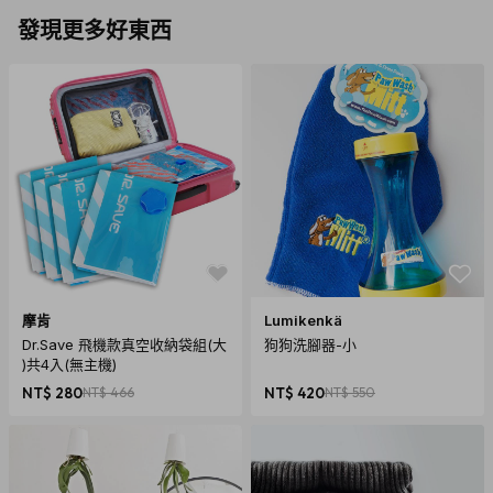
發現更多好東西
商品規格
產地：美國
摩肯
Lumikenkä
Dr.Save 飛機款真空收納袋組(大
狗狗洗腳器-小
保固：無
)共4入(無主機)
材質：Neenah Paper 深空藍(Blast Off Blue) 80#
NT$ 280
NT$ 466
NT$ 420
NT$ 550
Astrobright Cover紙
尺寸：45.72 x 60.96cm
重量：85g