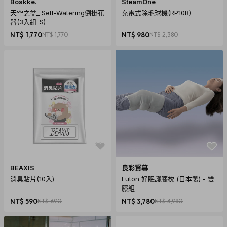
Boskke.
SteamOne
天空之盆_ Self-Watering倒掛花
充電式除毛球機(RP10B)
器(3入組-S)
NT$ 1,770
NT$ 1,770
NT$ 980
NT$ 2,380
Packlite Halo 太陽能水陸兩用光援露營燈，雖然是我們最小最輕的
水陸兩用光援燈籠(露營燈)，但請不要小看它喔。Packlite Halo只
限定亞洲地區販售，可以提供到50流明，扭壓式簡單收納功能及容
易充電。因為它便於攜帶的尺寸，Packlite Halo 是每個戶外運動家
BEAXIS
良彩賢暮
最理想的燈籠。
消臭貼片(10入)
Futon 好眠護膝枕 (日本製) - 雙
膝組
NT$ 590
NT$ 690
NT$ 3,780
NT$ 3,980