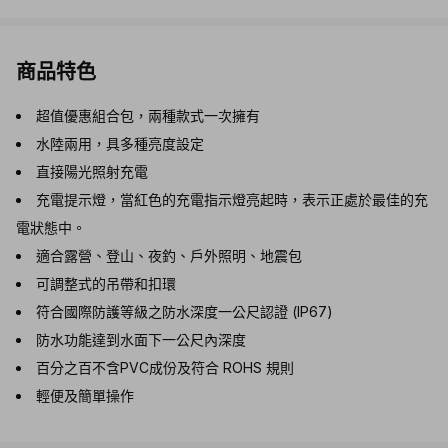
商品特色
超值優惠組合包，兩種款式一次擁有
水陸兩用，具多種亮度設定
直接陽光照射充電
充電提示燈，當紅色的充電指示燈亮起時，表示正處於最佳的充
電狀態中。
適合露營、登山、夜釣、戶外照明、地震包
可調整式的吊帶和扣環
符合國際防護等級之防水深度一公尺認證 (IP67)
防水功能達到水面下一公尺內深度
百分之百不含PVC成份及符合 ROHS 規則
輕便及簡單操作