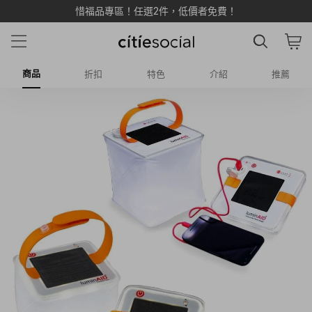
惜福品專區！任選2件，低價者免費！
商品
折扣
特色
介紹
推薦