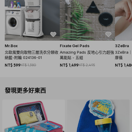
Mr.Box
Fixate Gel Pads
3ZeBra
北歐風雙向取物三層洗衣分類收
Amazing Pads 反地心引力超強
3ZeBra
納籃-附輪 024136-01
萬能貼 - 五組
摩儀
NT$ 599
NT$ 1,380
NT$ 1,499
NT$ 2,495
NT$ 1,48
發現更多好東西