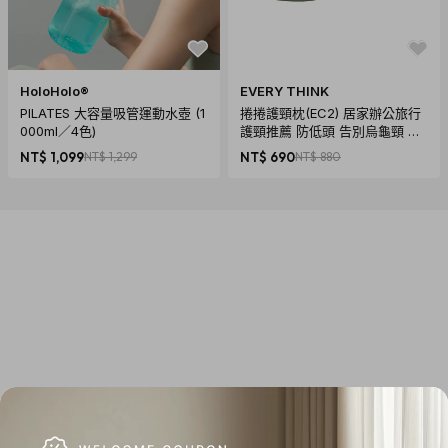
材質：TPU、鋰離子聚合物電池、單晶體太陽能板，USB 充電
線
尺寸：寬15 cm x 長15 cm x 高3cm (未充氣) 寬15 cm x 長15
cm x 高15 cm (充氣)
HoloHolo®
EVERY THINK
PILATES 大容量吸管運動水壺 (1
捲捲護頸枕(EC2) 居家辦公旅行
重量：238g
000ml／4色)
護頸推薦 防低頭 告別烏龜頸 頸
操作溫度：-20°C ~ 60°C
椎養護 多色可選
NT$ 1,099
NT$ 1,299
NT$ 690
NT$ 880
內容物：1個 USB 充電線 及 1個 Packlite Max 2-in-1
Packlite Halo 太陽能水陸兩用光援露營燈
產地：美國設計， 大陸代工組裝
保固：一年保固維修、非人為使用損壞
材質：TPU、鋰離子聚合物電池、單晶體太陽能板
尺寸：寬10 cm x 長10 cm x 高3cm (未充氣) 寬10 cm x 長10
cm x 高10 cm (充氣)
重量：93g