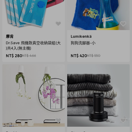
摩肯
Lumikenkä
Dr.Save 飛機款真空收納袋組(大
狗狗洗腳器-小
)共4入(無主機)
NT$ 280
NT$ 466
NT$ 420
NT$ 550
PackLite Halo 太陽能水陸兩用光援燈籠