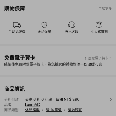
購物保障
了解更多
全站免運費
正品保證
專人客服
七天鑑賞期
免費電子賀卡
什麼是電子賀卡？
結帳後免費附贈電子賀卡，為您挑選的禮物增添一份溫暖心意
商品資訊
分期付款
最高 6 期 0 利率，每期 NT$ 890
品牌
LuminAID
商品類別
休閒娛樂
登山/露營
營地照明