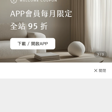
操作溫度：-20°C ~ 60°C
內容物：1個 PL-Halo 太陽能水陸兩用光援燈籠
使用說明
1. 請直接在戶外陽光的照射下充電，當紅色的充電指示燈亮起
時，表示正處於最佳的充電狀態中。
3 / 3
2. 請輕捏或輕咬氣閥部位，然後吹氣或打氣進入光援燈袋/燈籠
內，使之擴張展開。
已售完
3. 請按壓紅色開關按鍵執行燈光設定，依次為開啟燈光、選擇
關閉
先放收藏
亮度、及關閉燈光。
注意事項
•如何將我的光援燈袋/燈籠充氣？
太陽能水陸兩用光援燈袋使用高品質的瓣膜式氣閥裝置，維持