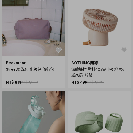
兩款特性比較
Beckmann
SOTHING向物
商品規格
Street盥洗包 化妝包 旅行包
無線遙控 壁掛/桌面/小夜燈 多用
途風扇-鈴蘭
超值優惠組合包內含 : 2個 PackLite Max 2-in-1 Phone
NT$ 818
NT$ 1,080
NT$ 499
NT$ 1,390
Charger + 2個 Packlite Halo
PackLite Max 2-in-1 Phone Charger (2合1手機充電式水陸兩
用太陽能露營燈)
產地：美國設計， 大陸代工組裝
保固：一年保固維修，非人為使用損壞