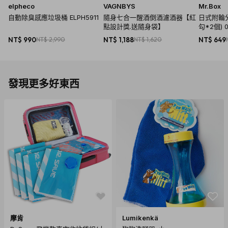
elpheco
VAGNBYS
Mr.Box
自動除臭感應垃圾桶 ELPH5911
隨身七合一醒酒倒酒濾酒器【紅
日式附輪
點設計獎.送隨身袋】
勾*2個) 0
NT$ 990
NT$ 2,990
NT$ 1,188
NT$ 1,620
NT$ 649
發現更多好東西
商品規格
產地：韓商監製 (中國)
摩肯
Lumikenkä
保固：非人為損壞一年