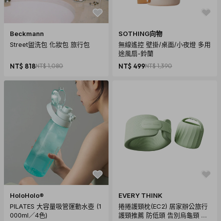
Beckmann
SOTHING向物
Street盥洗包 化妝包 旅行包
無線遙控 壁掛/桌面/小夜燈 多用
途風扇-鈴蘭
NT$ 818
NT$ 1,080
NT$ 499
NT$ 1,390
HoloHolo®
EVERY THINK
PILATES 大容量吸管運動水壺 (1
捲捲護頸枕(EC2) 居家辦公旅行
000ml／4色)
護頸推薦 防低頭 告別烏龜頸 頸