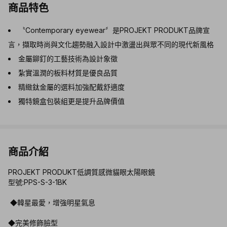
商品特色
〝Contemporary eyewear〞是PROJEKT PRODUKT品牌宣
言，擷取時尚與文化趨勢融入設計中激盪出與眾不同的現代新風格
金屬鉚釘的工藝技術為設計象徵
紮實溫潤的板料材質是優良品質
精緻鈦金屬的選料加強配戴舒適度
獨特鏡盒包裝組更是提升品牌價值
商品介紹
PROJEKT PRODUKT低調質感微貓眼太陽眼鏡
型號:PPS-S-3-1BK
◆韓星最愛，增強明星氣息
◆完美修飾臉型