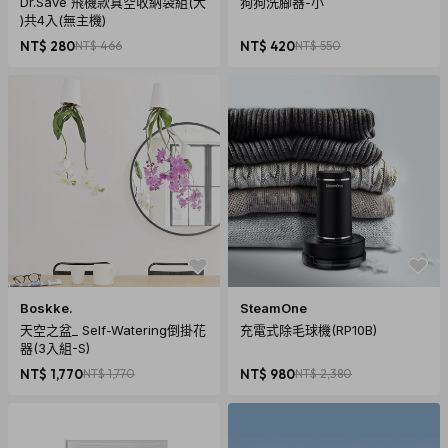
Dr.Save 飛機款真空收納袋組(大
狗狗洗腳器-小
)共4入(無主機)
材質：板料/不鏽鋼
NT$ 280
NT$ 466
NT$ 420
NT$ 550
尺寸：53-25-145mm
重量：20-29g
內容物：眼鏡本體、拭鏡布、眼鏡盒
顏色：亮面黑/古錫色‧黑色鏡片
鏡片材質：CR39
Boskke.
SteamOne
天空之盆_ Self-Watering倒掛花
充電式除毛球機(RP10B)
器(3入組-S)
NT$ 1,770
NT$ 1,770
NT$ 980
NT$ 2,380