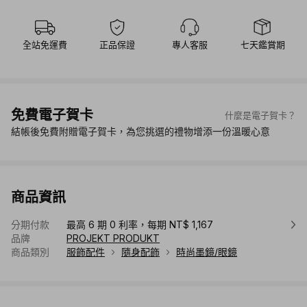
全站免運費
正品保證
專人客服
七天鑑賞期
免費電子賀卡
什麼是電子賀卡？
結帳後免費附贈電子賀卡，為您挑選的禮物增添一份溫暖心意
商品資訊
分期付款
最高 6 期 0 利率，每期 NT$ 1,167
品牌
PROJEKT PRODUKT
商品類別
服飾配件
隨身配飾
時尚墨鏡/眼鏡