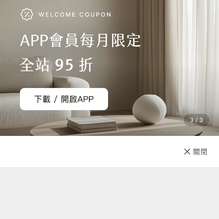
材質：楓木、不鏽鋼、皮革
機芯類型：日本Citizen 2035機芯
尺寸：錶徑40mm、厚度7.25mm
重量：55g
防水性：3atm
內容物：西班牙手工男錶 楓木錶框 / 白色錶面 – 棕
3 / 3
已售完
關閉
先放收藏