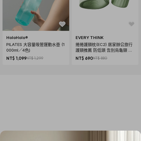
HoloHolo®
EVERY THINK
PILATES 大容量吸管運動水壺 (1
捲捲護頸枕(EC2) 居家辦公旅行
000ml／4色)
護頸推薦 防低頭 告別烏龜頸 頸
椎養護 多色可選
NT$ 1,099
NT$ 1,299
NT$ 690
NT$ 880
商品規格
產地：西班牙
保固：無