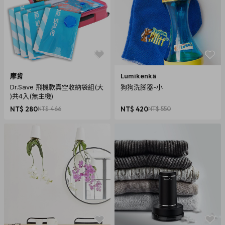
摩肯
Lumikenkä
Dr.Save 飛機款真空收納袋組(大
狗狗洗腳器-小
)共4入(無主機)
NT$ 280
NT$ 466
NT$ 420
NT$ 550