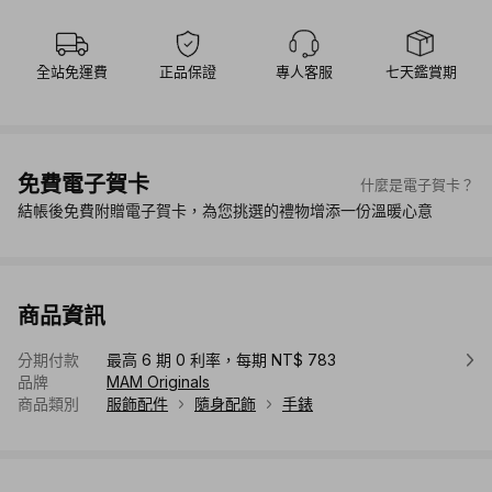
全站免運費
正品保證
專人客服
七天鑑賞期
免費電子賀卡
什麼是電子賀卡？
結帳後免費附贈電子賀卡，為您挑選的禮物增添一份溫暖心意
商品資訊
分期付款
最高 6 期 0 利率，每期 NT$ 783
品牌
MAM Originals
商品類別
服飾配件
隨身配飾
手錶