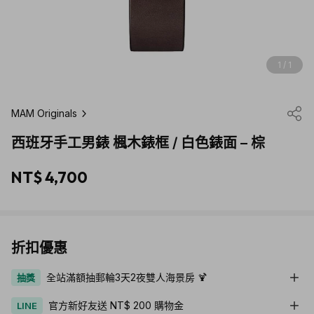
1 / 1
MAM Originals
西班牙手工男錶 楓木錶框 / 白色錶面 – 棕
NT$ 4,700
折扣優惠
全站滿額抽郵輪3天2夜雙人海景房 🍹
抽獎
官方新好友送 NT$ 200 購物金
LINE