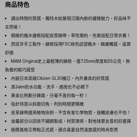
商品特色
讀出時間的質感，獨特木紋展現沉穩內斂的優雅魅力，好品味不
言而喻！
精緻的楓木邊框搭配皮質錶帶，率性簡約，完美搭配日常衣著！
西班牙手工製作，錶框採用FSC綠色認證楓木，親膚觸感，溫潤
舒適
MAM Original史上最輕薄的錶款，僅7.25mm厚度和55公克，無
負擔的輕巧感受
內嵌日本高級Citizen GL30機芯，內外兼具的好質感
具3atm防水功能，洗手、遇雨也不必摘下
黃金比例劃分錶面，分毫不差的每一秒！
指針特意以斜面切角，判別時間更精確
皮革錶帶選用植物染劑，不含有害化學物質，接觸皮膚也不怕！
金屬部分以回收不鏽鋼製成，材質環保，對地球更友善的好選擇
極簡風格又帶點正式感，適合喜愛自然溫度感的時尚型男