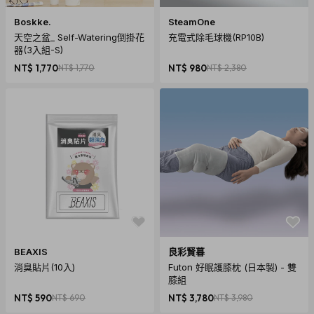
Boskke.
SteamOne
天空之盆_ Self-Watering倒掛花
充電式除毛球機(RP10B)
器(3入組-S)
NT$ 1,770
NT$ 1,770
NT$ 980
NT$ 2,380
BEAXIS
良彩賢暮
消臭貼片(10入)
Futon 好眠護膝枕 (日本製) - 雙
膝組
NT$ 590
NT$ 690
NT$ 3,780
NT$ 3,980