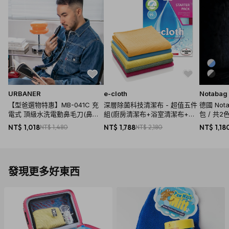
URBANER
e-cloth
Notabag
【型爸選物特惠】MB-041C 充
深層除菌科技清潔布 - 超值五件
德國 No
電式 頂級水洗電動鼻毛刀(鼻毛
組(廚房清潔布+浴室清潔布+萬
包 / 共2
剪/鼻毛修剪器/鼻毛刀)
用清潔布+窗戶清潔布+玻璃拋光
NT$ 1,018
NT$ 1,480
NT$ 1,788
NT$ 2,180
NT$ 1,18
布)
發現更多好東西