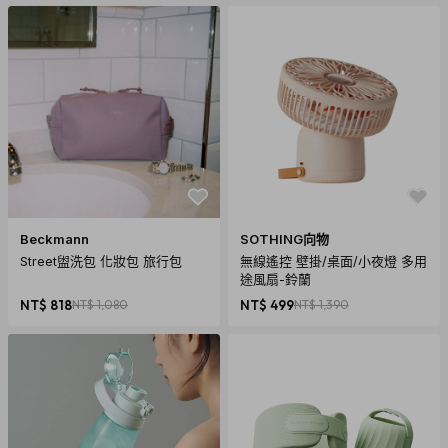
Beckmann
SOTHING向物
Street盥洗包 化妝包 旅行包
無線遙控 壁掛/桌面/小夜燈 多用
途風扇-鈴蘭
NT$ 818
NT$ 1,080
NT$ 499
NT$ 1,390