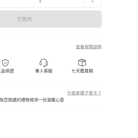
1
已售完
查看保障說明
正品保證
專人客服
七天鑑賞期
什麼是電子賀卡？
為您挑選的禮物增添一份溫暖心意