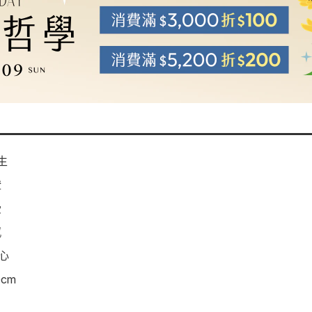
生
證
受
感
心
cm