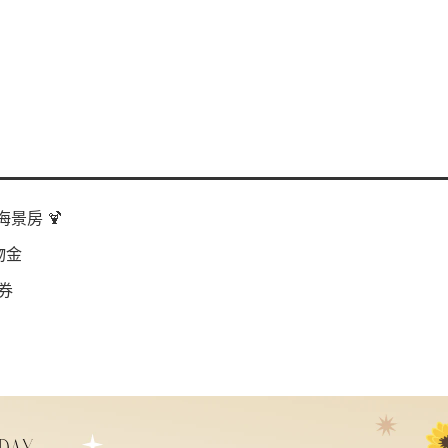
景房 🍹
物金
券