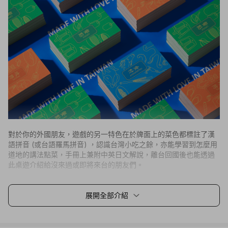
對於你的外國朋友，遊戲的另一特色在於牌面上的菜色都標註了漢
語拼音 (或台語羅馬拼音) ，認識台灣小吃之餘，亦能學習到怎麼用
道地的講法點菜，手冊上兼附中英日文解說，離台回國後也能透過
此桌遊介紹給沒來過或即將來台的朋友們。
展開全部介紹