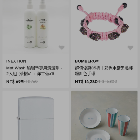
國人都容易上手的遊戲。
對於東南亞的朋友可能因為宗教而不吃豬肉或牛肉，手冊就是一個
認識台灣小吃食材的管道。 這是一場夜市文化的探險，每一次遊
玩，都是對台灣小吃的新發現。
商品規格
商品名稱: 夜市人蔘 台灣夜市文化桌遊 國際版(中/英/日文版)
商品內容物:
INEXTION
BOMBERG®
Mat Wash 瑜珈墊專用清潔劑 -
超值優惠85折｜彩色水鑽黑骷髏
食材牌48張(五穀雜糧12張/湯12張/菜8張/海鮮8張/肉4張/人蔘
2入組 (茶樹x1 + 洋甘菊x1)
粉紅色手環
2張/蔘甘甜2張)
NT$ 699
NT$ 760
NT$ 14,280
NT$ 16,800
攻防牌27張(攻擊牌18張/輔助牌5張/防禦牌4張)
餐點牌35張(一元13張/兩元13張/三元6張/四元3張)
錢幣60個
手冊2本
商品材質:紙
產地:台灣
適合年齡:8歲以上 MADE WITH LOVE IN TAIWAN