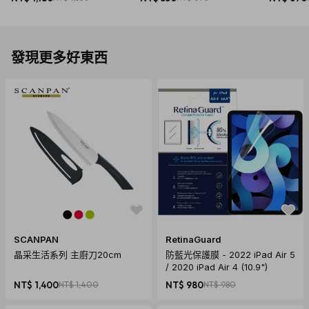
遊戲配件
發現更多好東西
遊戲手冊 x 2
錢幣 x 40
預備補充錢幣 x 20
快手上菜 食材卡 x 48
互相傷害 攻防卡 x 27
台灣小吃 餐點卡 x 35
玩法說明
SCANPAN
RetinaGuard
晶采生活系列 主廚刀20cm
防藍光保護膜 - 2022 iPad Air 5
/ 2020 iPad Air 4 (10.9")
NT$ 1,400
NT$ 1,400
NT$ 980
NT$ 980