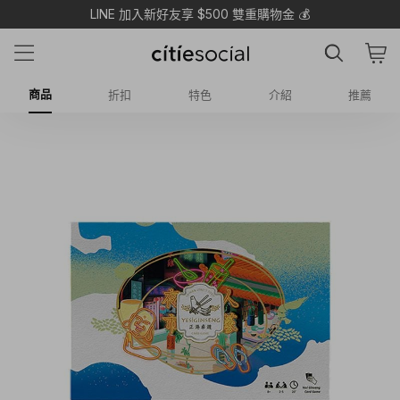
LINE 加入新好友享 $500 雙重購物金 💰
商品
折扣
特色
介紹
推薦