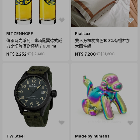
用心製作，讓全世界都看見
初版的募資銷售就獲得了大家廣大的支持，達標1470%，藉由大
家的力量讓本專案能在台灣自己家裡踏出成功的第一步，給予我們
RITZENHOFF
Fiat Lux
把這款遊戲介紹給全世界更大的信心基礎。
傳承時光系列- 啤酒鳳翼德式威
雙人方框枕拚色100%有機棉加
至今依舊記得當年我們在募資平台初次踏出步伐時的緊張興奮，如
力比切啤酒對杯組 / 630 ml
大四件組
今遊戲已經與大家走過五個美好的年頭。
NT$ 2,232
NT$ 2,480
NT$ 7,200
NT$ 11,600
為了感謝一路上各位夥伴對遊戲的熱情支持與鼓勵，我們為遊戲進
行了細緻的調整。
在這個版裡，我們加入9道新的人氣小吃（青蛙下蛋 / 珍珠奶茶 / 豆
花 / 胡椒餅 / 牛肉麵 / 芒果冰 / 鳳梨酥 / 小籠包），為了他們更特別
加入甜的特別牌「蔘甘甜」，讓原本只有鹹食的「便當」瞬間升級
為小吃盛宴外，而且「加菜不加價」！ 另外，也在手冊中多增加了
一本日文介紹手冊，讓更多喜愛台灣的日本朋友能和我們一起同
樂！希望大家能感受到我們滿滿的誠意外，更期待《夜市人蔘》不
僅帶給你遊戲的樂趣，更是一把向世界打開台灣在地文化的鑰匙。
夜市，是台灣的DNA，一起感受這個文化的魅力吧！
TW Steel
Made by humans