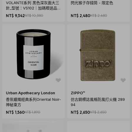
VOLANTE系列 黑色深灰面大三
閃光猴子存錢筒 - 限定色
針_型號：VS102｜加碼贈送品牌
籃球，數量有限，送完為止!
NT$ 9,342
NT$ 10,380
NT$ 2,480
NT$ 2,480
創作者設計初衷
講到台灣要去哪裡玩，有什麼好吃的，夜市絕對是最標準的答案。
從久居台灣的法國人阿樂的角度，詮釋夜市的精髓與繽紛，將有趣
Urban Apothecary London
ZIPPO™
的在地文化轉化為遊戲介紹給所有人。
香氛蠟燭經典系列Oriental Noir-
仿古銅標誌風格防風打火機 289
在《夜市人蔘》裡，大家都是一名攤販老闆。卡牌會依照顏色，簡
神秘東方
94
單區分台灣小吃的主要成分。共有35道台灣小吃在等著玩家完成，
NT$ 1,560
NT$ 1,890
NT$ 2,650
NT$ 2,650
每道料理都有其專屬的食材。
你得運用手上的卡牌，完成多樣料理外，還得當心其他玩家的爾虞
我詐。 我們將《夜市人蔘》定位成讓大人小孩，甚是不懂中文的外