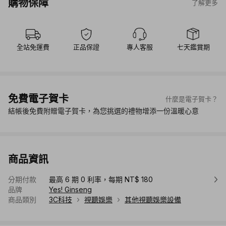
購物保障
了解更多
全站免運費
正品保證
專人客服
七天鑑賞期
免費電子賀卡
什麼是電子賀卡？
結帳後免費附贈電子賀卡，為您挑選的禮物增添一份溫暖心意
商品資訊
分期付款
最高 6 期 0 利率，每期 NT$ 180
品牌
Yes! Ginseng
商品類別
3C科技
視聽娛樂
其他視聽娛樂設備