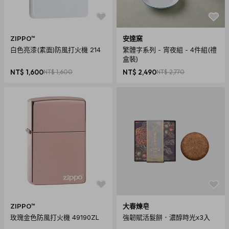
有笑期限:無限 UNLIMITED EXPIRY OF LAUGHTER
商品保固: 收到當下請檢查是否完整
ZIPPO™
安達窯
商品尺寸: 19x13x4.5 cm
白色亮漆(素面)防風打火機 214
繁體字系列 - 宵夜組 - 4件組(禮
商品重量: 670g
盒裝)
NT$ 1,600
NT$ 1,600
NT$ 2,490
NT$ 2,770
ZIPPO™
大春煉皂
玫瑰金色防風打火機 49190ZL
強韌賦活髮餅．濃醇時光x3入