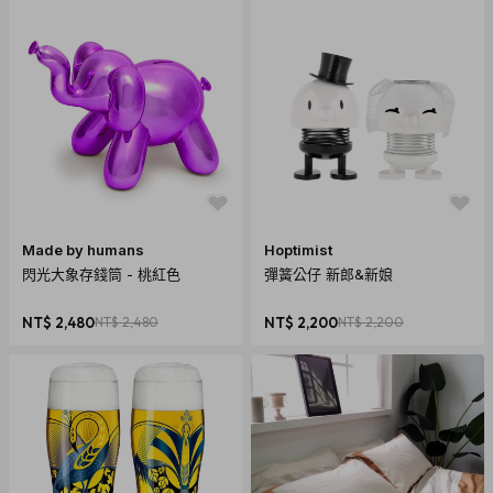
Ⓐ 選擇一位起始玩家，順時針發牌每人 3 張食材牌與 2 張攻防牌。
Ⓑ 場上翻開 3 張餐點牌。
Ⓒ 每輪到自己的回合可再抽 3 張食材牌到手上。
Ⓓ 依照餐點牌上所需的食材出牌，並賺取該餐點牌上標註的金額。
Ⓔ 補回餐點牌，讓場上一直保持 3 張餐點牌。
Ⓕ 在自己的回合時，不限做菜和攻擊次數 (也可花 2 元向銀行買 1
Made by humans
Hoptimist
張攻防牌)。
閃光大象存錢筒 - 桃紅色
彈簧公仔 新郎&新娘
Ⓖ 回合結束前，手牌超過8張時，必須丟棄多餘手牌
▶當無法做菜也不使用或購買攻防牌時，宣告結束換下一位玩家 →
接 Ⓒ 繼續
NT$ 2,480
NT$ 2,480
NT$ 2,200
NT$ 2,200
---------------------------------------------------------------------
---------------
遊戲規則說明 :
www.yesginseng.com/gamebook