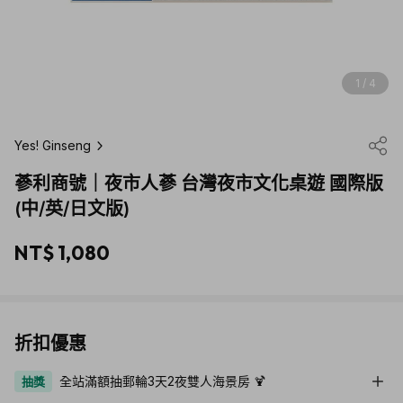
1 / 4
Yes! Ginseng
蔘利商號｜夜市人蔘 台灣夜市文化桌遊 國際版
(中/英/日文版)
NT$ 1,080
折扣優惠
全站滿額抽郵輪3天2夜雙人海景房 🍹
抽獎