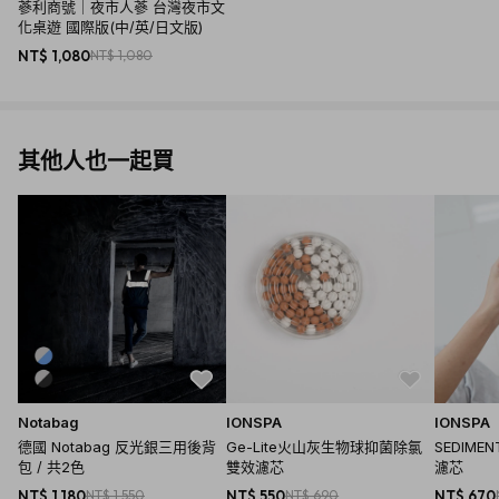
蔘利商號｜夜市人蔘 台灣夜市文
化桌遊 國際版(中/英/日文版)
策略 ★★★
NT$ 1,080
NT$ 1,080
運氣 ★★★★
互動 ★★★★★
難度 ★
建議玩家人數 : 2-5 人
遊戲時間 : 15-20 分鐘
其他人也一起買
學習時間 : 3 分鐘
適合年齡 : 8 歲以上
---------------------------------------------------------------------
---------------
在遊戲中每個玩家扮演為夜市攤販，首位賺取 12 元者贏得勝利。擋
人財路爾虞我詐只是剛好而已，掙錢之 餘善用攻防牌緊盯對手，耍
詐不手軟、攻擊不心軟、講幹話不嘴軟，謹記江湖一點訣「All
Money Back Me Home」，Yes 人生開始！
Notabag
IONSPA
IONSPA
---------------------------------------------------------------------
德國 Notabag 反光銀三用後背
Ge-Lite火山灰生物球抑菌除氯
SEDIME
---------------
包 / 共2色
雙效濾芯
濾芯
NT$ 1,180
NT$ 1,550
NT$ 550
NT$ 690
NT$ 670