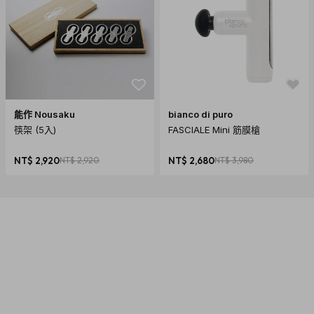
能作 Nousaku
bianco di puro
筷架 (5入)
FASCIALE Mini 筋膜槍
NT$ 2,920
NT$ 2,920
NT$ 2,680
NT$ 3,980