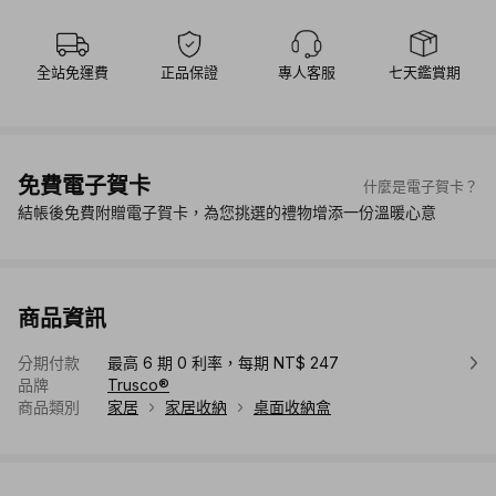
全站免運費
正品保證
專人客服
七天鑑賞期
免費電子賀卡
什麼是電子賀卡？
結帳後免費附贈電子賀卡，為您挑選的禮物增添一份溫暖心意
商品資訊
分期付款
最高 6 期 0 利率，每期 NT$ 247
品牌
Trusco®
商品類別
家居
家居收納
桌面收納盒