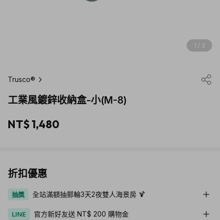
1 / 3
Trusco®
工業風鍍鋅收納盒-小(M-8)
NT$ 1,480
折扣優惠
全站滿額抽郵輪3天2夜雙人海景房 🍹
抽獎
官方新好友送 NT$ 200 購物金
LINE