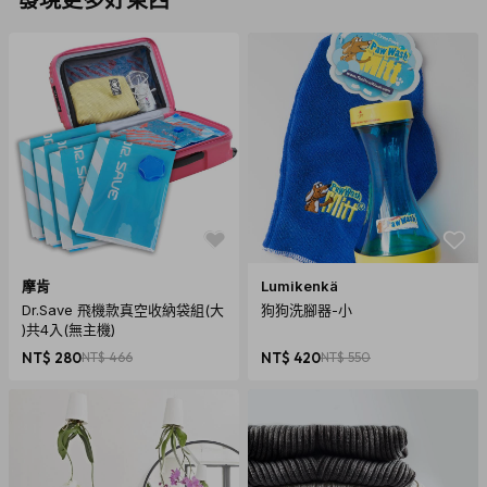
發現更多好東西
摩肯
Lumikenkä
Dr.Save 飛機款真空收納袋組(大
狗狗洗腳器-小
)共4入(無主機)
NT$ 280
NT$ 466
NT$ 420
NT$ 550