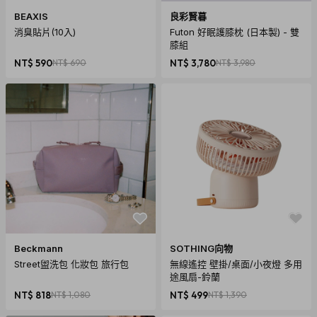
BEAXIS
良彩賢暮
消臭貼片(10入)
Futon 好眠護膝枕 (日本製) - 雙
膝組
NT$ 590
NT$ 690
NT$ 3,780
NT$ 3,980
Beckmann
SOTHING向物
Street盥洗包 化妝包 旅行包
無線遙控 壁掛/桌面/小夜燈 多用
途風扇-鈴蘭
NT$ 818
NT$ 1,080
NT$ 499
NT$ 1,390