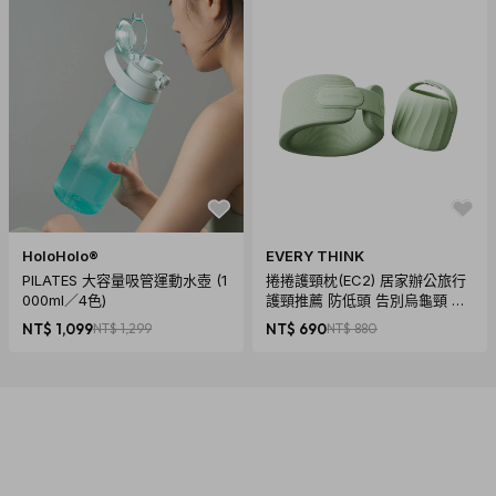
HoloHolo®
EVERY THINK
PILATES 大容量吸管運動水壺 (1
捲捲護頸枕(EC2) 居家辦公旅行
000ml／4色)
護頸推薦 防低頭 告別烏龜頸 頸
椎養護 多色可選
NT$ 1,099
NT$ 1,299
NT$ 690
NT$ 880