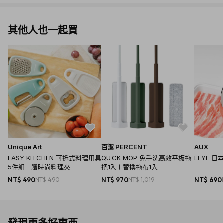
其他人也一起買
Unique Art
百潔 PERCENT
AUX
EASY KITCHEN 可拆式料理用具
QUICK MOP 免手洗高效平板拖
LEYE 
5件組｜贈時尚料理夾
把1入＋替換拖布1入
NT$ 490
NT$ 490
NT$ 970
NT$ 1,019
NT$ 690