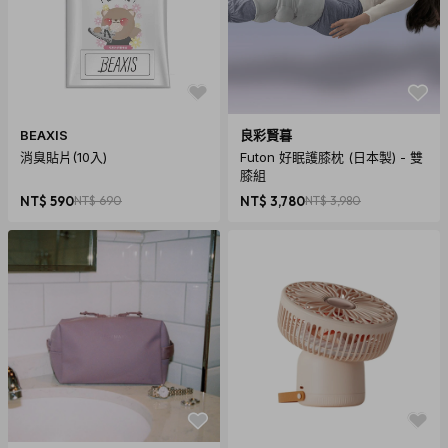
PHONE VOL – 耳機音量
EQ ON/OFF – 啟動/關閉均衡器
注意事項
此器材無法取代專業混音器。
BEAXIS
良彩賢暮
消臭貼片(10入)
Futon 好眠護膝枕 (日本製) - 雙
【國際商品預購須知】
膝組
1. 購買國際預購商品時，頁面依預計出貨日載明標示，請以預
NT$ 590
NT$ 690
NT$ 3,780
NT$ 3,980
計出貨日為主。
2. 商品從國外下單進口需經過以下程序：進出口報關、空運/海
運、當地物流出貨、各國節假日、天氣與人為…等各方面不可
預期之變數產生。若有上述變數產生，我們會在第一時間更新
國際預購商品最新訊息內的狀態與到貨日期。因突發不可抗拒
之因素，致使預購商品無法如預計時間出貨，citiesocial將保
留取消您訂單的權利，取消後也將主動辦理退款事宜。
購買須知