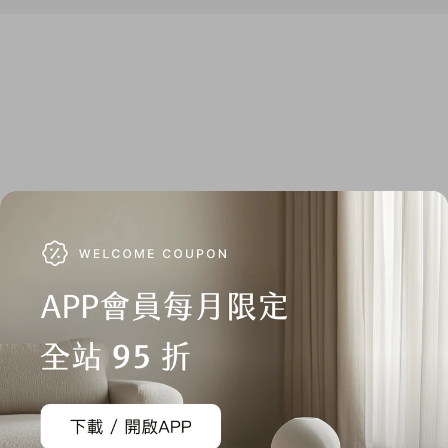
1. 依《消費者保護法》的規定，消費者享有商品貨到日起七天
猶豫期的權益。
注意！猶豫期並非試用期
，所以，您所退回的
商品必須是全新的狀態、而且完整包裝（含商品本體、配件、
贈品、保證書、原廠包裝及所有附隨文件或資料的完整性），
切勿缺漏任何配件、自行拆解檢查商品、或損毀原廠外盒。原
廠外盒及原廠包裝都屬於商品的一部分，若有遺失、毀損或缺
件，可能影響您退貨的權益，也可能依照損毀程度扣除為回復
原狀所必要的費用。
2. 如果您所購買的商品是電腦軟體、遊戲光碟、CD、VCD、
DVD、食品、耗材、個人衛生用品等，一經拆封即無法回復原
狀的商品，除非拆封後發現為瑕疵品，否則一經拆封恕無法辦
理退貨。
3. 七天鑑賞期內退購所產生之運費，由出貨廠商負擔，收到商
品後隔天起算為第一天，欲退購者請於七日內提出，逾期恕不
受理。