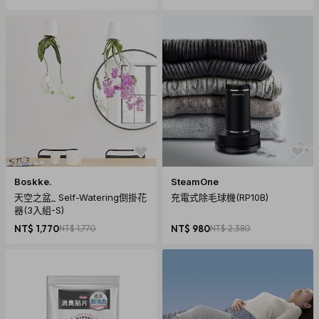
材質：鋁，塑膠
尺寸：109 mm x 80 mm x 27 mm
重量：130g
內容：POKKETMIXER，絨布收納袋，2條3.5mm立體聲電纜
(約35cm)
技術規格
輸入&輸出：
3.5mm 立體聲輸入 (耳機信號) 兩入
3.5mm 立體聲線路 (音樂系統) 乙入
Boskke.
SteamOne
3.5mm 耳機接口
兩入
天空之盆_ Self-Watering倒掛花
充電式除毛球機(RP10B)
器(3入組-S)
NT$ 1,770
NT$ 1,770
NT$ 980
NT$ 2,380
控制：
HI/MID/LO – 每個頻道三段均衡器
LISTEN LEFT/RIGHT – 預先收聽功能 左/右
MIXER – 交叉淡出
MASTER – 音樂系統音量