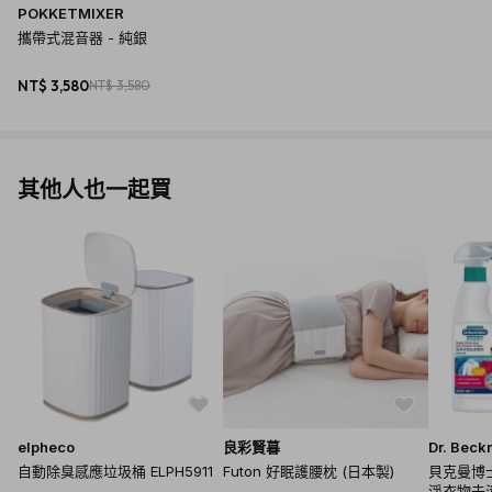
POKKETMIXER
攜帶式混音器 - 純銀
NT$ 3,580
NT$ 3,580
其他人也一起買
elpheco
良彩賢暮
Dr. Bec
自動除臭感應垃圾桶 ELPH5911
Futon 好眠護腰枕 (日本製)
貝克曼博
淨衣物去