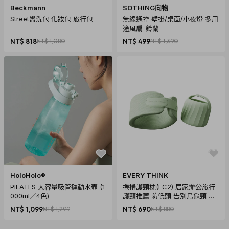
Beckmann
SOTHING向物
商品須知
Street盥洗包 化妝包 旅行包
無線遙控 壁掛/桌面/小夜燈 多用
途風扇-鈴蘭
1. 產品因拍攝關係顏色可能略有差異，實際以廠商出貨為主。
NT$ 818
NT$ 1,080
NT$ 499
NT$ 1,390
2. 商品情境照為示意用，僅商品主體不包含其他配件，請以規
格內容物為主。
運送說明
1. 商品免運費，商品下單後依訂單編號開始寄送（3個工作天內
送達，送貨範圍限台灣本島）。
注意！收件地址請勿為郵政信
箱
。
2. 商品頁標示「預購、客製化」商品，將以實際出貨或製作日
標示為主。（不適用3個工作天出貨）
3. 送貨方式由物流宅配送達。
HoloHolo®
EVERY THINK
4. 訂購商品若經配送三次無法送達，並經本公司以電話與E-
PILATES 大容量吸管運動水壺 (1
捲捲護頸枕(EC2) 居家辦公旅行
mail均無法聯繫逾三天者，本公司將取消該筆訂單並全額退
000ml／4色)
護頸推薦 防低頭 告別烏龜頸 頸
椎養護 多色可選
款。
NT$ 1,099
NT$ 1,299
NT$ 690
NT$ 880
退貨須知