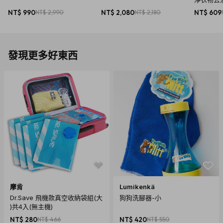
預潔劑 +
NT$ 990
NT$ 2,990
NT$ 2,080
NT$ 2,180
NT$ 609
發現更多好東西
摩肯
Lumikenkä
Dr.Save 飛機款真空收納袋組(大
狗狗洗腳器-小
商品規格
)共4入(無主機)
產地：德國
NT$ 280
NT$ 466
NT$ 420
NT$ 550